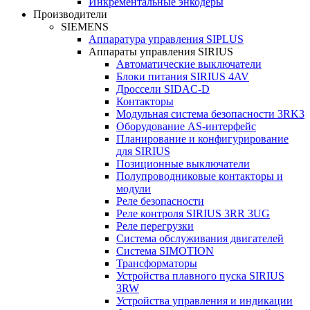
Инкрементальные энкодеры
Производители
SIEMENS
Аппаратура управления SIPLUS
Аппараты управления SIRIUS
Автоматические выключатели
Блоки питания SIRIUS 4AV
Дроссели SIDAC-D
Контакторы
Модульная система безопасности 3RK3
Оборудование AS-интерфейс
Планирование и конфигурирование
для SIRIUS
Позиционные выключатели
Полупроводниковые контакторы и
модули
Реле безопасности
Реле контроля SIRIUS 3RR 3UG
Реле перегрузки
Сиcтема обслуживания двигателей
Система SIMOTION
Трансформаторы
Устройства плавного пуска SIRIUS
3RW
Устройства управления и индикации