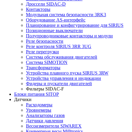
Дроссели SIDAC-D
Контакторы
Модульная система безопасности 3RK3
Оборудование AS-интерфейс
Планирование и конфигурирование для SIRIUS
Позиционные выключатели
Полупроводниковые контакторы и модули
Реле безопасности
Реле контроля SIRIUS 3RR 3UG
Реле перегрузки
Сиcтема обслуживания двигателей
Система SIMOTION
Трансформаторы
Устройства плавного пуска SIRIUS 3RW
Устройства управления и индикации
Фидеры и пускатели двигателей
Фильтры SIDAC-F
Блоки питания SITOP
Датчики
Расходомеры
Уровнемеры
Анализаторы газов
Датчики давления
Весоизмерители SIWAREX
Конвеерные весы Milltronics