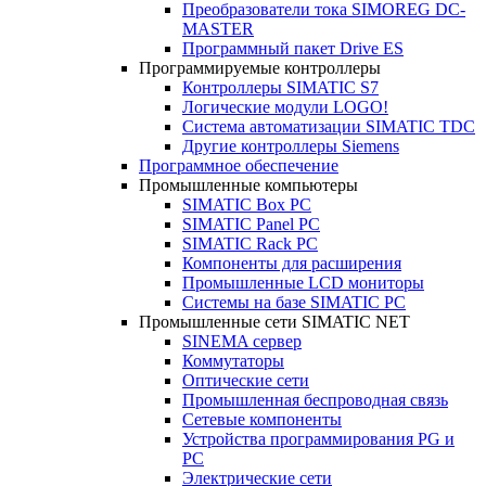
Преобразователи тока SIMOREG DC-
MASTER
Программный пакет Drive ES
Программируемые контроллеры
Контроллеры SIMATIC S7
Логические модули LOGO!
Система автоматизации SIMATIC TDC
Другие контроллеры Siemens
Программное обеспечение
Промышленные компьютеры
SIMATIC Box PC
SIMATIC Panel PС
SIMATIC Rack PC
Компоненты для расширения
Промышленные LCD мониторы
Системы на базе SIMATIC PC
Промышленные сети SIMATIC NET
SINEMA сервер
Коммутаторы
Оптические сети
Промышленная беспроводная связь
Сетевые компоненты
Устройства программирования PG и
PC
Электрические сети