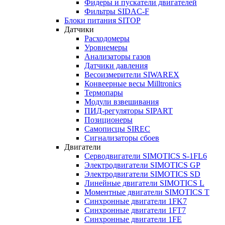
Фидеры и пускатели двигателей
Фильтры SIDAC-F
Блоки питания SITOP
Датчики
Расходомеры
Уровнемеры
Анализаторы газов
Датчики давления
Весоизмерители SIWAREX
Конвеерные весы Milltronics
Термопары
Модули взвешивания
ПИД-регуляторы SIPART
Позиционеры
Самописцы SIREC
Сигнализаторы сбоев
Двигатели
Серводвигатели SIMOTICS S-1FL6
Электродвигатели SIMOTICS GP
Электродвигатели SIMOTICS SD
Линейные двигатели SIMOTICS L
Моментные двигатели SIMOTICS T
Синхронные двигатели 1FK7
Синхронные двигатели 1FT7
Синхронные двигатели 1FE