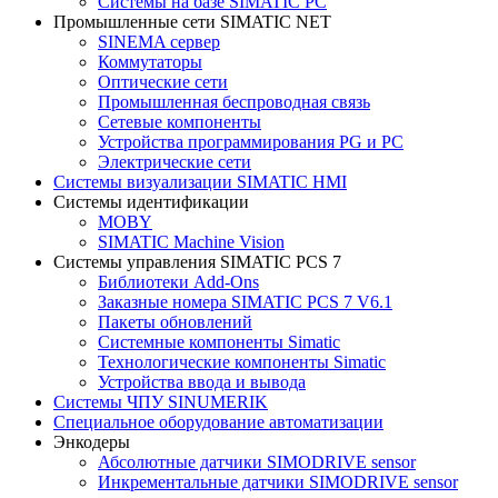
Системы на базе SIMATIC PC
Промышленные сети SIMATIC NET
SINEMA сервер
Коммутаторы
Оптические сети
Промышленная беспроводная связь
Сетевые компоненты
Устройства программирования PG и PC
Электрические сети
Системы визуализации SIMATIC HMI
Системы идентификации
MOBY
SIMATIC Machine Vision
Системы управления SIMATIC PCS 7
Библиотеки Add-Ons
Заказные номера SIMATIC PCS 7 V6.1
Пакеты обновлений
Системные компоненты Simatic
Технологические компоненты Simatic
Устройства ввода и вывода
Системы ЧПУ SINUMERIK
Специальное оборудование автоматизации
Энкодеры
Абсолютные датчики SIMODRIVE sensor
Инкрементальные датчики SIMODRIVE sensor