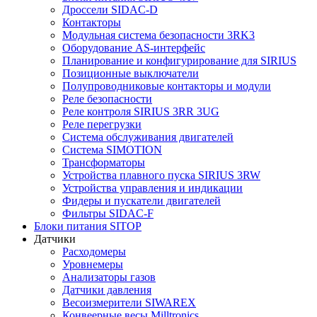
Дроссели SIDAC-D
Контакторы
Модульная система безопасности 3RK3
Оборудование AS-интерфейс
Планирование и конфигурирование для SIRIUS
Позиционные выключатели
Полупроводниковые контакторы и модули
Реле безопасности
Реле контроля SIRIUS 3RR 3UG
Реле перегрузки
Сиcтема обслуживания двигателей
Система SIMOTION
Трансформаторы
Устройства плавного пуска SIRIUS 3RW
Устройства управления и индикации
Фидеры и пускатели двигателей
Фильтры SIDAC-F
Блоки питания SITOP
Датчики
Расходомеры
Уровнемеры
Анализаторы газов
Датчики давления
Весоизмерители SIWAREX
Конвеерные весы Milltronics