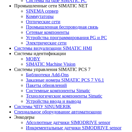
Системы на базе SIMATIC PC
Промышленные сети SIMATIC NET
SINEMA сервер
Коммутаторы
Оптические сети
Промышленная беспроводная связь
Сетевые компоненты
Устройства программирования PG и PC
Электрические сети
Системы визуализации SIMATIC HMI
Системы идентификации
MOBY
SIMATIC Machine Vision
Системы управления SIMATIC PCS 7
Библиотеки Add-Ons
Заказные номера SIMATIC PCS 7 V6.1
Пакеты обновлений
Системные компоненты Simatic
Технологические компоненты Simatic
Устройства ввода и вывода
Системы ЧПУ SINUMERIK
Специальное оборудование автоматизации
Энкодеры
Абсолютные датчики SIMODRIVE sensor
Инкрементальные датчики SIMODRIVE sensor