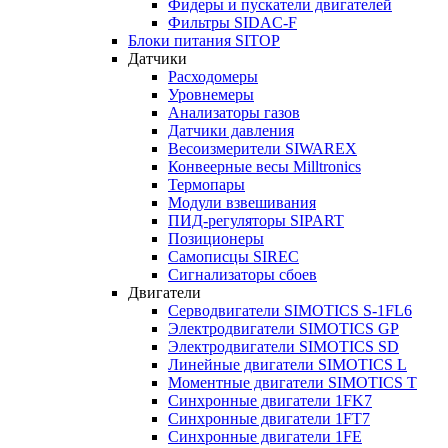
Фидеры и пускатели двигателей
Фильтры SIDAC-F
Блоки питания SITOP
Датчики
Расходомеры
Уровнемеры
Анализаторы газов
Датчики давления
Весоизмерители SIWAREX
Конвеерные весы Milltronics
Термопары
Модули взвешивания
ПИД-регуляторы SIPART
Позиционеры
Самописцы SIREC
Сигнализаторы сбоев
Двигатели
Серводвигатели SIMOTICS S-1FL6
Электродвигатели SIMOTICS GP
Электродвигатели SIMOTICS SD
Линейные двигатели SIMOTICS L
Моментные двигатели SIMOTICS T
Синхронные двигатели 1FK7
Синхронные двигатели 1FT7
Синхронные двигатели 1FE