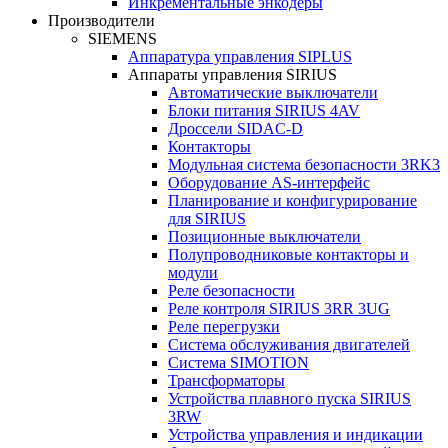
Инкрементальные энкодеры
Производители
SIEMENS
Аппаратура управления SIPLUS
Аппараты управления SIRIUS
Автоматические выключатели
Блоки питания SIRIUS 4AV
Дроссели SIDAC-D
Контакторы
Модульная система безопасности 3RK3
Оборудование AS-интерфейс
Планирование и конфигурирование
для SIRIUS
Позиционные выключатели
Полупроводниковые контакторы и
модули
Реле безопасности
Реле контроля SIRIUS 3RR 3UG
Реле перегрузки
Сиcтема обслуживания двигателей
Система SIMOTION
Трансформаторы
Устройства плавного пуска SIRIUS
3RW
Устройства управления и индикации