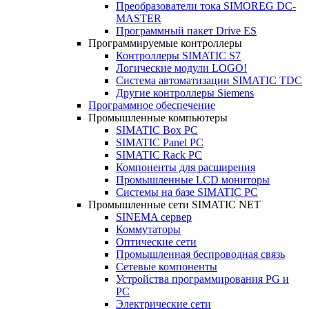
Преобразователи тока SIMOREG DC-
MASTER
Программный пакет Drive ES
Программируемые контроллеры
Контроллеры SIMATIC S7
Логические модули LOGO!
Система автоматизации SIMATIC TDC
Другие контроллеры Siemens
Программное обеспечение
Промышленные компьютеры
SIMATIC Box PC
SIMATIC Panel PС
SIMATIC Rack PC
Компоненты для расширения
Промышленные LCD мониторы
Системы на базе SIMATIC PC
Промышленные сети SIMATIC NET
SINEMA сервер
Коммутаторы
Оптические сети
Промышленная беспроводная связь
Сетевые компоненты
Устройства программирования PG и
PC
Электрические сети