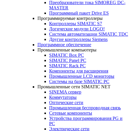
Преобразователи тока SIMOREG DC-
MASTER
Программный пакет Drive ES
Программируемые контроллеры
Контроллеры SIMATIC S7
Логические модули LOGO!
Система автоматизации SIMATIC TDC
Другие контроллеры Siemens
Программное обеспечение
Промышленные компьютеры
SIMATIC Box PC
SIMATIC Panel PС
SIMATIC Rack PC
Компоненты для расширения
Промышленные LCD мониторы
Системы на базе SIMATIC PC
Промышленные сети SIMATIC NET
SINEMA сервер
Коммутаторы
Оптические сети
Промышленная беспроводная связь
Сетевые компоненты
Устройства программирования PG и
PC
Электрические сети