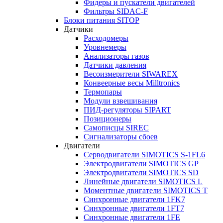
Фидеры и пускатели двигателей
Фильтры SIDAC-F
Блоки питания SITOP
Датчики
Расходомеры
Уровнемеры
Анализаторы газов
Датчики давления
Весоизмерители SIWAREX
Конвеерные весы Milltronics
Термопары
Модули взвешивания
ПИД-регуляторы SIPART
Позиционеры
Самописцы SIREC
Сигнализаторы сбоев
Двигатели
Серводвигатели SIMOTICS S-1FL6
Электродвигатели SIMOTICS GP
Электродвигатели SIMOTICS SD
Линейные двигатели SIMOTICS L
Моментные двигатели SIMOTICS T
Синхронные двигатели 1FK7
Синхронные двигатели 1FT7
Синхронные двигатели 1FE