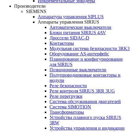
Инкрементальные энкодеры
Производители
SIEMENS
Аппаратура управления SIPLUS
Аппараты управления SIRIUS
Автоматические выключатели
Блоки питания SIRIUS 4AV
Дроссели SIDAC-D
Контакторы
Модульная система безопасности 3RK3
Оборудование AS-интерфейс
Планирование и конфигурирование
для SIRIUS
Позиционные выключатели
Полупроводниковые контакторы и
модули
Реле безопасности
Реле контроля SIRIUS 3RR 3UG
Реле перегрузки
Сиcтема обслуживания двигателей
Система SIMOTION
Трансформаторы
Устройства плавного пуска SIRIUS
3RW
Устройства управления и индикации