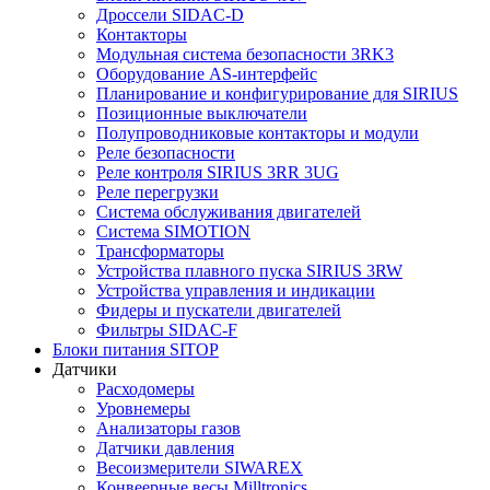
Дроссели SIDAC-D
Контакторы
Модульная система безопасности 3RK3
Оборудование AS-интерфейс
Планирование и конфигурирование для SIRIUS
Позиционные выключатели
Полупроводниковые контакторы и модули
Реле безопасности
Реле контроля SIRIUS 3RR 3UG
Реле перегрузки
Сиcтема обслуживания двигателей
Система SIMOTION
Трансформаторы
Устройства плавного пуска SIRIUS 3RW
Устройства управления и индикации
Фидеры и пускатели двигателей
Фильтры SIDAC-F
Блоки питания SITOP
Датчики
Расходомеры
Уровнемеры
Анализаторы газов
Датчики давления
Весоизмерители SIWAREX
Конвеерные весы Milltronics