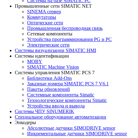
Системы на базе SIMATIC PC
Промышленные сети SIMATIC NET
SINEMA сервер
Коммутаторы
Оптические сети
Промышленная беспроводная связь
Сетевые компоненты
Устройства программирования PG и PC
Электрические сети
Системы визуализации SIMATIC HMI
Системы идентификации
MOBY
SIMATIC Machine Vision
Системы управления SIMATIC PCS 7
Библиотеки Add-Ons
Заказные номера SIMATIC PCS 7 V6.1
Пакеты обновлений
Системные компоненты Simatic
Технологические компоненты Simatic
Устройства ввода и вывода
Системы ЧПУ SINUMERIK
Специальное оборудование автоматизации
Энкодеры
Абсолютные датчики SIMODRIVE sensor
Инкрементальные датчики SIMODRIVE sensor