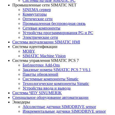
Системы на базе SIMATIC PC
Промышленные сети SIMATIC NET
SINEMA сервер
Коммутаторы
Оптические сети
Промышленная беспроводная связь
Сетевые компоненты
Устройства программирования PG и PC
Электрические сети
Системы визуализации SIMATIC HMI
Системы идентификации
MOBY
SIMATIC Machine Vision
Системы управления SIMATIC PCS 7
Библиотеки Add-Ons
Заказные номера SIMATIC PCS 7 V6.1
Пакеты обновлений
Системные компоненты Simatic
Технологические компоненты Simatic
Устройства ввода и вывода
Системы ЧПУ SINUMERIK
Специальное оборудование автоматизации
Энкодеры
Абсолютные датчики SIMODRIVE sensor
Инкрементальные датчики SIMODRIVE sensor