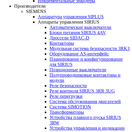
Инкрементальные энкодеры
Производители
SIEMENS
Аппаратура управления SIPLUS
Аппараты управления SIRIUS
Автоматические выключатели
Блоки питания SIRIUS 4AV
Дроссели SIDAC-D
Контакторы
Модульная система безопасности 3RK3
Оборудование AS-интерфейс
Планирование и конфигурирование
для SIRIUS
Позиционные выключатели
Полупроводниковые контакторы и
модули
Реле безопасности
Реле контроля SIRIUS 3RR 3UG
Реле перегрузки
Сиcтема обслуживания двигателей
Система SIMOTION
Трансформаторы
Устройства плавного пуска SIRIUS
3RW
Устройства управления и индикации