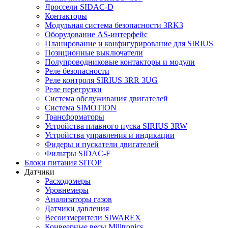
Дроссели SIDAC-D
Контакторы
Модульная система безопасности 3RK3
Оборудование AS-интерфейс
Планирование и конфигурирование для SIRIUS
Позиционные выключатели
Полупроводниковые контакторы и модули
Реле безопасности
Реле контроля SIRIUS 3RR 3UG
Реле перегрузки
Сиcтема обслуживания двигателей
Система SIMOTION
Трансформаторы
Устройства плавного пуска SIRIUS 3RW
Устройства управления и индикации
Фидеры и пускатели двигателей
Фильтры SIDAC-F
Блоки питания SITOP
Датчики
Расходомеры
Уровнемеры
Анализаторы газов
Датчики давления
Весоизмерители SIWAREX
Конвеерные весы Milltronics