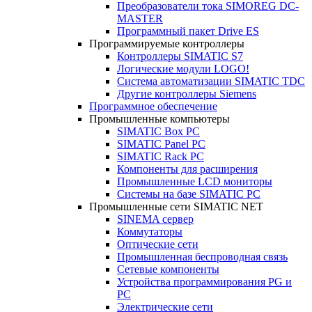
Преобразователи тока SIMOREG DC-
MASTER
Программный пакет Drive ES
Программируемые контроллеры
Контроллеры SIMATIC S7
Логические модули LOGO!
Система автоматизации SIMATIC TDC
Другие контроллеры Siemens
Программное обеспечение
Промышленные компьютеры
SIMATIC Box PC
SIMATIC Panel PС
SIMATIC Rack PC
Компоненты для расширения
Промышленные LCD мониторы
Системы на базе SIMATIC PC
Промышленные сети SIMATIC NET
SINEMA сервер
Коммутаторы
Оптические сети
Промышленная беспроводная связь
Сетевые компоненты
Устройства программирования PG и
PC
Электрические сети