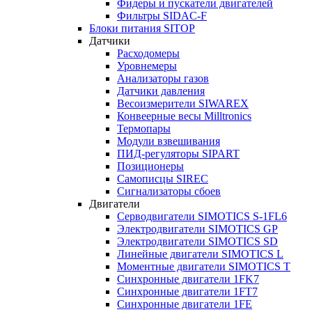
Фидеры и пускатели двигателей
Фильтры SIDAC-F
Блоки питания SITOP
Датчики
Расходомеры
Уровнемеры
Анализаторы газов
Датчики давления
Весоизмерители SIWAREX
Конвеерные весы Milltronics
Термопары
Модули взвешивания
ПИД-регуляторы SIPART
Позиционеры
Самописцы SIREC
Сигнализаторы сбоев
Двигатели
Серводвигатели SIMOTICS S-1FL6
Электродвигатели SIMOTICS GP
Электродвигатели SIMOTICS SD
Линейные двигатели SIMOTICS L
Моментные двигатели SIMOTICS T
Синхронные двигатели 1FK7
Синхронные двигатели 1FT7
Синхронные двигатели 1FE