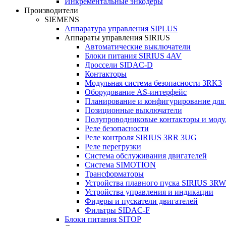
Инкрементальные энкодеры
Производители
SIEMENS
Аппаратура управления SIPLUS
Аппараты управления SIRIUS
Автоматические выключатели
Блоки питания SIRIUS 4AV
Дроссели SIDAC-D
Контакторы
Модульная система безопасности 3RK3
Оборудование AS-интерфейс
Планирование и конфигурирование для
Позиционные выключатели
Полупроводниковые контакторы и моду
Реле безопасности
Реле контроля SIRIUS 3RR 3UG
Реле перегрузки
Сиcтема обслуживания двигателей
Система SIMOTION
Трансформаторы
Устройства плавного пуска SIRIUS 3RW
Устройства управления и индикации
Фидеры и пускатели двигателей
Фильтры SIDAC-F
Блоки питания SITOP