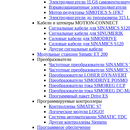
Электродвигатели 1LG6 cамовентилир
Взрывозащищенные электродвигатели
Мотор-редукторы SIMOTICS S-1FK7
Электродвигатели до типоразмера 315 L
Кабели и штекеры MOTION-CONNECT
Сигнальные кабели для SINAMICS S12
Сигнальные кабели для SINUMERIK
Силовые кабели для SIMODRIVE
Силовые кабели для SINAMICS S120
Другие сигнальные кабели
Модульные станции Simatic ET 200
Преобразователи
Частотные преобразователи SINAMICS
Частотные преобразователи SINAMICS
Преобразователи LOHER DYNAVERT
Преобразователи SIMODRIVE POSMO
Преобразователи тока SIMOREG CCP
Преобразователи тока SIMOREG DC-
Программный пакет Drive ES
Программируемые контроллеры
Контроллеры SIMATIC S7
Логические модули LOGO!
Система автоматизации SIMATIC TDC
Другие контроллеры Siemens
Программное обеспечение