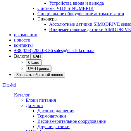
Устройства ввода и вывода
Системы ЧПУ SINUMERIK
Специальное оборудование автоматизации
Энкодеры
Абсолютные датчики SIMODRIVE senso
Инкрементальные датчики SIMODRIVE 
о компании
новости
контакты
+38 (093) 206-08-86
sales@elta-ltd.com.ua
Валюта
UAH
€ Euro
UAH Гривна
Заказать обратный звонок
Elta-ltd
Каталог
Блоки питания
Датчики
Датчики давления
Термодатчики
Весоизмерительное оборудование
Другие датчики