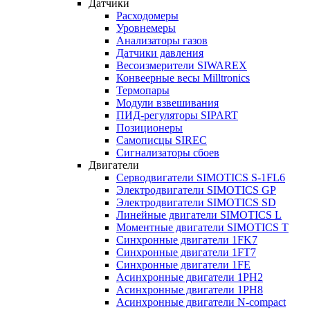
Датчики
Расходомеры
Уровнемеры
Анализаторы газов
Датчики давления
Весоизмерители SIWAREX
Конвеерные весы Milltronics
Термопары
Модули взвешивания
ПИД-регуляторы SIPART
Позиционеры
Самописцы SIREC
Сигнализаторы сбоев
Двигатели
Серводвигатели SIMOTICS S-1FL6
Электродвигатели SIMOTICS GP
Электродвигатели SIMOTICS SD
Линейные двигатели SIMOTICS L
Моментные двигатели SIMOTICS T
Синхронные двигатели 1FK7
Синхронные двигатели 1FT7
Синхронные двигатели 1FE
Асинхронные двигатели 1PH2
Асинхронные двигатели 1PH8
Асинхронные двигатели N-compact