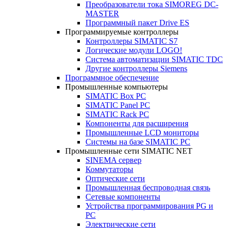
Преобразователи тока SIMOREG DC-
MASTER
Программный пакет Drive ES
Программируемые контроллеры
Контроллеры SIMATIC S7
Логические модули LOGO!
Система автоматизации SIMATIC TDC
Другие контроллеры Siemens
Программное обеспечение
Промышленные компьютеры
SIMATIC Box PC
SIMATIC Panel PС
SIMATIC Rack PC
Компоненты для расширения
Промышленные LCD мониторы
Системы на базе SIMATIC PC
Промышленные сети SIMATIC NET
SINEMA сервер
Коммутаторы
Оптические сети
Промышленная беспроводная связь
Сетевые компоненты
Устройства программирования PG и
PC
Электрические сети