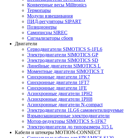
Конвеерные весы Milltronics
Термопары
Модули взвешивания
ПИД-регуляторы SIPART
Позиционеры
Самописцы SIREC
Сигнализаторы сбоев
Двигатели
Серводвигатели SIMOTICS S-1FL6
Электродвигатели SIMOTICS GP
Электродвигатели SIMOTICS SD
Линейные двигатели SIMOTICS L
Моментные двигатели SIMOTICS T
Синхронные двигатели 1FK7
Синхронные двигатели 1FT7
Синхронные двигатели 1FE
Асинхронные двигатели 1PH2
Асинхронные двигатели 1PH8
Асинхронные двигатели N-compact
Электродвигатели 1LG6 cамовентилируемые
Взрывозащищенные электродвигатели
Мотор-редукторы SIMOTICS S-1FK7
Электродвигатели до типоразмера 315 L
Кабели и штекеры MOTION-CONNECT
Сигнальные кабели для SINAMICS S120