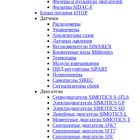
Фидеры и пускатели двигателей
Фильтры SIDAC-F
Блоки питания SITOP
Датчики
Расходомеры
Уровнемеры
Анализаторы газов
Датчики давления
Весоизмерители SIWAREX
Конвеерные весы Milltronics
Термопары
Модули взвешивания
ПИД-регуляторы SIPART
Позиционеры
Самописцы SIREC
Сигнализаторы сбоев
Двигатели
Серводвигатели SIMOTICS S-1FL6
Электродвигатели SIMOTICS GP
Электродвигатели SIMOTICS SD
Линейные двигатели SIMOTICS L
Моментные двигатели SIMOTICS T
Синхронные двигатели 1FK7
Синхронные двигатели 1FT7
Синхронные двигатели 1FE