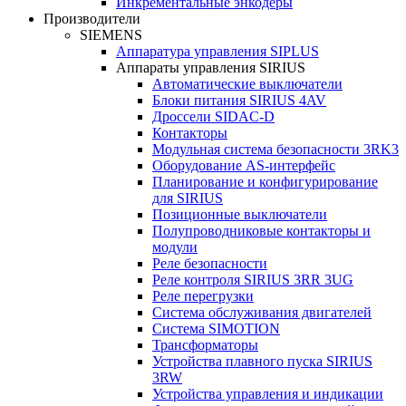
Инкрементальные энкодеры
Производители
SIEMENS
Аппаратура управления SIPLUS
Аппараты управления SIRIUS
Автоматические выключатели
Блоки питания SIRIUS 4AV
Дроссели SIDAC-D
Контакторы
Модульная система безопасности 3RK3
Оборудование AS-интерфейс
Планирование и конфигурирование
для SIRIUS
Позиционные выключатели
Полупроводниковые контакторы и
модули
Реле безопасности
Реле контроля SIRIUS 3RR 3UG
Реле перегрузки
Сиcтема обслуживания двигателей
Система SIMOTION
Трансформаторы
Устройства плавного пуска SIRIUS
3RW
Устройства управления и индикации