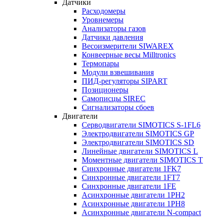
Датчики
Расходомеры
Уровнемеры
Анализаторы газов
Датчики давления
Весоизмерители SIWAREX
Конвеерные весы Milltronics
Термопары
Модули взвешивания
ПИД-регуляторы SIPART
Позиционеры
Самописцы SIREC
Сигнализаторы сбоев
Двигатели
Серводвигатели SIMOTICS S-1FL6
Электродвигатели SIMOTICS GP
Электродвигатели SIMOTICS SD
Линейные двигатели SIMOTICS L
Моментные двигатели SIMOTICS T
Синхронные двигатели 1FK7
Синхронные двигатели 1FT7
Синхронные двигатели 1FE
Асинхронные двигатели 1PH2
Асинхронные двигатели 1PH8
Асинхронные двигатели N-compact