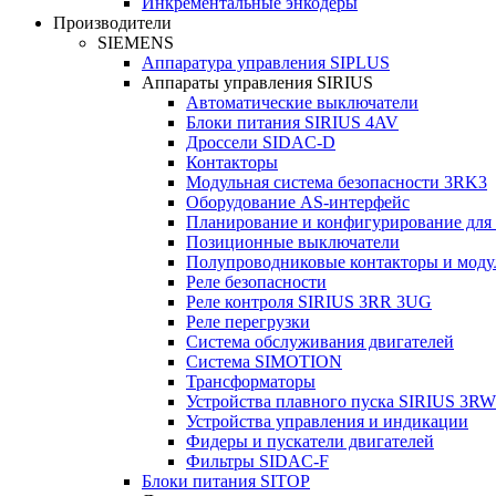
Инкрементальные энкодеры
Производители
SIEMENS
Аппаратура управления SIPLUS
Аппараты управления SIRIUS
Автоматические выключатели
Блоки питания SIRIUS 4AV
Дроссели SIDAC-D
Контакторы
Модульная система безопасности 3RK3
Оборудование AS-интерфейс
Планирование и конфигурирование для
Позиционные выключатели
Полупроводниковые контакторы и моду
Реле безопасности
Реле контроля SIRIUS 3RR 3UG
Реле перегрузки
Сиcтема обслуживания двигателей
Система SIMOTION
Трансформаторы
Устройства плавного пуска SIRIUS 3RW
Устройства управления и индикации
Фидеры и пускатели двигателей
Фильтры SIDAC-F
Блоки питания SITOP