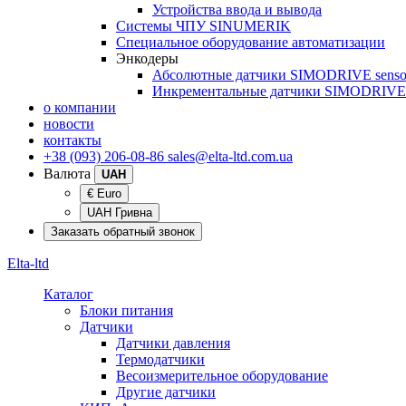
Устройства ввода и вывода
Системы ЧПУ SINUMERIK
Специальное оборудование автоматизации
Энкодеры
Абсолютные датчики SIMODRIVE senso
Инкрементальные датчики SIMODRIVE 
о компании
новости
контакты
+38 (093) 206-08-86
sales@elta-ltd.com.ua
Валюта
UAH
€ Euro
UAH Гривна
Заказать обратный звонок
Elta-ltd
Каталог
Блоки питания
Датчики
Датчики давления
Термодатчики
Весоизмерительное оборудование
Другие датчики