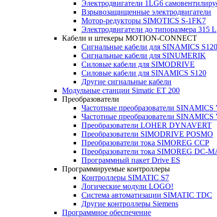
Электродвигатели 1LG6 cамовентилир
Взрывозащищенные электродвигатели
Мотор-редукторы SIMOTICS S-1FK7
Электродвигатели до типоразмера 315 L
Кабели и штекеры MOTION-CONNECT
Сигнальные кабели для SINAMICS S12
Сигнальные кабели для SINUMERIK
Силовые кабели для SIMODRIVE
Силовые кабели для SINAMICS S120
Другие сигнальные кабели
Модульные станции Simatic ET 200
Преобразователи
Частотные преобразователи SINAMICS
Частотные преобразователи SINAMICS
Преобразователи LOHER DYNAVERT
Преобразователи SIMODRIVE POSMO
Преобразователи тока SIMOREG CCP
Преобразователи тока SIMOREG DC-
Программный пакет Drive ES
Программируемые контроллеры
Контроллеры SIMATIC S7
Логические модули LOGO!
Система автоматизации SIMATIC TDC
Другие контроллеры Siemens
Программное обеспечение