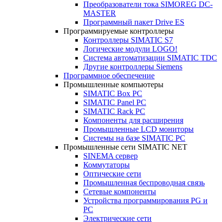
Преобразователи тока SIMOREG DC-
MASTER
Программный пакет Drive ES
Программируемые контроллеры
Контроллеры SIMATIC S7
Логические модули LOGO!
Система автоматизации SIMATIC TDC
Другие контроллеры Siemens
Программное обеспечение
Промышленные компьютеры
SIMATIC Box PC
SIMATIC Panel PС
SIMATIC Rack PC
Компоненты для расширения
Промышленные LCD мониторы
Системы на базе SIMATIC PC
Промышленные сети SIMATIC NET
SINEMA сервер
Коммутаторы
Оптические сети
Промышленная беспроводная связь
Сетевые компоненты
Устройства программирования PG и
PC
Электрические сети