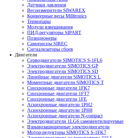
Датчики давления
Весоизмерители SIWAREX
Конвеерные весы Milltronics
Термопары
Модули взвешивания
ПИД-регуляторы SIPART
Позиционеры
Самописцы SIREC
Сигнализаторы сбоев
Двигатели
Серводвигатели SIMOTICS S-1FL6
Электродвигатели SIMOTICS GP
Электродвигатели SIMOTICS SD
Линейные двигатели SIMOTICS L
Моментные двигатели SIMOTICS T
Синхронные двигатели 1FK7
Синхронные двигатели 1FT7
Синхронные двигатели 1FE
Асинхронные двигатели 1PH2
Асинхронные двигатели 1PH8
Асинхронные двигатели N-compact
Электродвигатели 1LG6 cамовентилируемые
Взрывозащищенные электродвигатели
Мотор-редукторы SIMOTICS S-1FK7
Электродвигатели до типоразмера 315 L