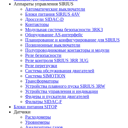
Аппараты управления SIRIUS
Автоматические выключатели
Блоки питания SIRIUS 4AV
Дроссели SIDAC-D
Контакторы
Модульная система безопасности 3RK3
Оборудование AS-интерфейс
Планирование и конфигурирование для SIRIUS
Позиционные выключатели
Полупроводниковые контакторы и модули
Реле безопасности
Реле контроля SIRIUS 3RR 3UG
Реле перегрузки
Сиcтема обслуживания двигателей
Система SIMOTION
Трансформаторы
Устройства плавного пуска SIRIUS 3RW
Устройства управления и индикации
Фидеры и пускатели двигателей
Фильтры SIDAC-F
Блоки питания SITOP
Датчики
Расходомеры
Уровнемеры
Анализаторы газов