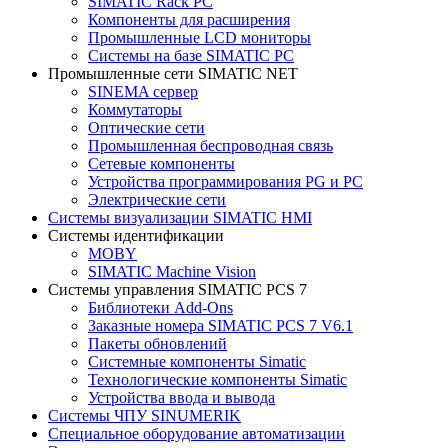
SIMATIC Rack PC
Компоненты для расширения
Промышленные LCD мониторы
Системы на базе SIMATIC PC
Промышленные сети SIMATIC NET
SINEMA сервер
Коммутаторы
Оптические сети
Промышленная беспроводная связь
Сетевые компоненты
Устройства программирования PG и PC
Электрические сети
Системы визуализации SIMATIC HMI
Системы идентификации
MOBY
SIMATIC Machine Vision
Системы управления SIMATIC PCS 7
Библиотеки Add-Ons
Заказные номера SIMATIC PCS 7 V6.1
Пакеты обновлений
Системные компоненты Simatic
Технологические компоненты Simatic
Устройства ввода и вывода
Системы ЧПУ SINUMERIK
Специальное оборудование автоматизации