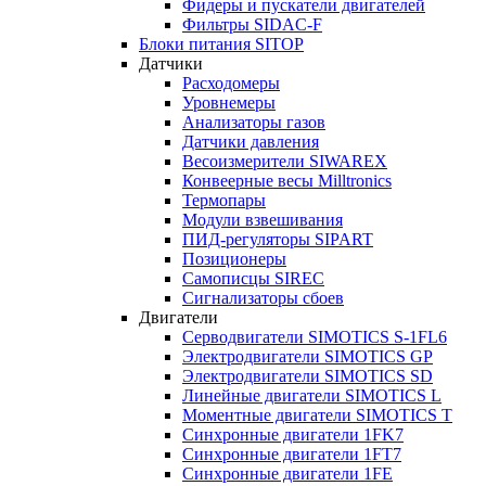
Фидеры и пускатели двигателей
Фильтры SIDAC-F
Блоки питания SITOP
Датчики
Расходомеры
Уровнемеры
Анализаторы газов
Датчики давления
Весоизмерители SIWAREX
Конвеерные весы Milltronics
Термопары
Модули взвешивания
ПИД-регуляторы SIPART
Позиционеры
Самописцы SIREC
Сигнализаторы сбоев
Двигатели
Серводвигатели SIMOTICS S-1FL6
Электродвигатели SIMOTICS GP
Электродвигатели SIMOTICS SD
Линейные двигатели SIMOTICS L
Моментные двигатели SIMOTICS T
Синхронные двигатели 1FK7
Синхронные двигатели 1FT7
Синхронные двигатели 1FE