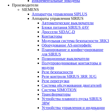
Инкрементальные энкодеры
Производители
SIEMENS
Аппаратура управления SIPLUS
Аппараты управления SIRIUS
Автоматические выключатели
Блоки питания SIRIUS 4AV
Дроссели SIDAC-D
Контакторы
Модульная система безопасности 3RK3
Оборудование AS-интерфейс
Планирование и конфигурирование
для SIRIUS
Позиционные выключатели
Полупроводниковые контакторы и
модули
Реле безопасности
Реле контроля SIRIUS 3RR 3UG
Реле перегрузки
Сиcтема обслуживания двигателей
Система SIMOTION
Трансформаторы
Устройства плавного пуска SIRIUS
3RW
Устройства управления и индикации