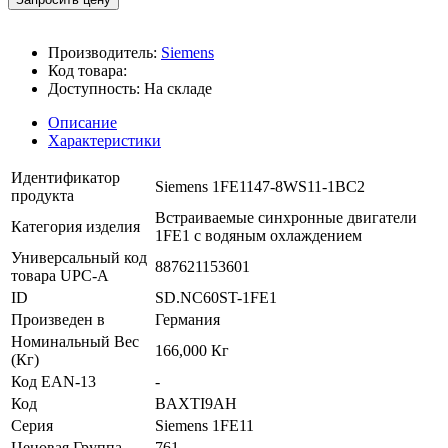
Производитель:
Siemens
Код товара:
Доступность:
На складе
Описание
Характеристики
Идентификатор
Siemens 1FE1147-8WS11-1BC2
продукта
Встраиваемые синхронные двигатели
Категория изделия
1FE1 с водяным охлаждением
Универсальный код
887621153601
товара UPC-A
ID
SD.NC60ST-1FE1
Произведен в
Германия
Номинальный Вес
166,000 Кг
(Кг)
Код EAN-13
-
Код
BAXTI9AH
Серия
Siemens 1FE11
Ценовая Группа
761