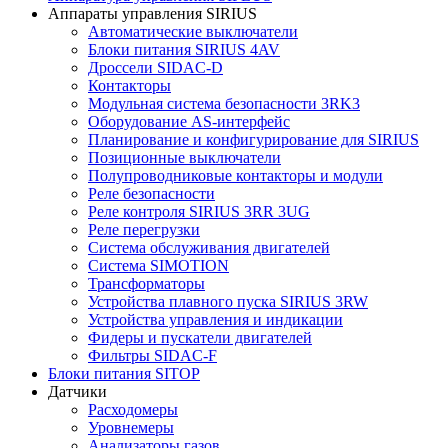
Аппараты управления SIRIUS
Автоматические выключатели
Блоки питания SIRIUS 4AV
Дроссели SIDAC-D
Контакторы
Модульная система безопасности 3RK3
Оборудование AS-интерфейс
Планирование и конфигурирование для SIRIUS
Позиционные выключатели
Полупроводниковые контакторы и модули
Реле безопасности
Реле контроля SIRIUS 3RR 3UG
Реле перегрузки
Сиcтема обслуживания двигателей
Система SIMOTION
Трансформаторы
Устройства плавного пуска SIRIUS 3RW
Устройства управления и индикации
Фидеры и пускатели двигателей
Фильтры SIDAC-F
Блоки питания SITOP
Датчики
Расходомеры
Уровнемеры
Анализаторы газов