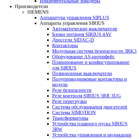
Инкрементальные энкодеры
Производители
SIEMENS
Аппаратура управления SIPLUS
Аппараты управления SIRIUS
Автоматические выключатели
Блоки питания SIRIUS 4AV
Дроссели SIDAC-D
Контакторы
Модульная система безопасности 3RK3
Оборудование AS-интерфейс
Планирование и конфигурирование
для SIRIUS
Позиционные выключатели
Полупроводниковые контакторы и
модули
Реле безопасности
Реле контроля SIRIUS 3RR 3UG
Реле перегрузки
Сиcтема обслуживания двигателей
Система SIMOTION
Трансформаторы
Устройства плавного пуска SIRIUS
3RW
Устройства управления и индикации