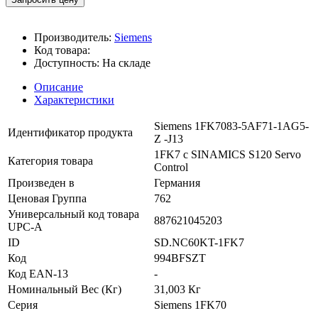
Производитель:
Siemens
Код товара:
Доступность:
На складе
Описание
Характеристики
Siemens 1FK7083-5AF71-1AG5-
Идентификатор продукта
Z -J13
1FK7 с SINAMICS S120 Servo
Категория товара
Control
Произведен в
Германия
Ценовая Группа
762
Универсальный код товара
887621045203
UPC-A
ID
SD.NC60KT-1FK7
Код
994BFSZT
Код EAN-13
-
Номинальный Вес (Кг)
31,003 Кг
Серия
Siemens 1FK70