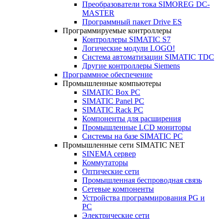
Преобразователи тока SIMOREG DC-
MASTER
Программный пакет Drive ES
Программируемые контроллеры
Контроллеры SIMATIC S7
Логические модули LOGO!
Система автоматизации SIMATIC TDC
Другие контроллеры Siemens
Программное обеспечение
Промышленные компьютеры
SIMATIC Box PC
SIMATIC Panel PС
SIMATIC Rack PC
Компоненты для расширения
Промышленные LCD мониторы
Системы на базе SIMATIC PC
Промышленные сети SIMATIC NET
SINEMA сервер
Коммутаторы
Оптические сети
Промышленная беспроводная связь
Сетевые компоненты
Устройства программирования PG и
PC
Электрические сети