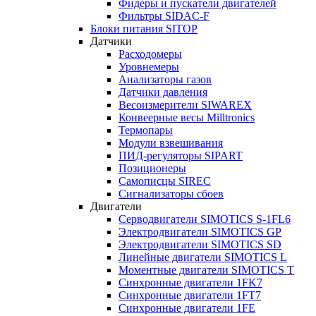
Фидеры и пускатели двигателей
Фильтры SIDAC-F
Блоки питания SITOP
Датчики
Расходомеры
Уровнемеры
Анализаторы газов
Датчики давления
Весоизмерители SIWAREX
Конвеерные весы Milltronics
Термопары
Модули взвешивания
ПИД-регуляторы SIPART
Позиционеры
Самописцы SIREC
Сигнализаторы сбоев
Двигатели
Серводвигатели SIMOTICS S-1FL6
Электродвигатели SIMOTICS GP
Электродвигатели SIMOTICS SD
Линейные двигатели SIMOTICS L
Моментные двигатели SIMOTICS T
Синхронные двигатели 1FK7
Синхронные двигатели 1FT7
Синхронные двигатели 1FE