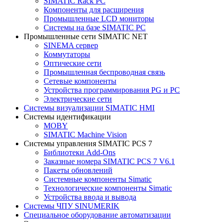
SIMATIC Rack PC
Компоненты для расширения
Промышленные LCD мониторы
Системы на базе SIMATIC PC
Промышленные сети SIMATIC NET
SINEMA сервер
Коммутаторы
Оптические сети
Промышленная беспроводная связь
Сетевые компоненты
Устройства программирования PG и PC
Электрические сети
Системы визуализации SIMATIC HMI
Системы идентификации
MOBY
SIMATIC Machine Vision
Системы управления SIMATIC PCS 7
Библиотеки Add-Ons
Заказные номера SIMATIC PCS 7 V6.1
Пакеты обновлений
Системные компоненты Simatic
Технологические компоненты Simatic
Устройства ввода и вывода
Системы ЧПУ SINUMERIK
Специальное оборудование автоматизации