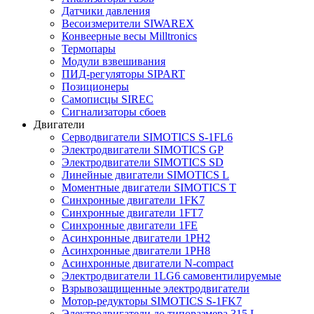
Датчики давления
Весоизмерители SIWAREX
Конвеерные весы Milltronics
Термопары
Модули взвешивания
ПИД-регуляторы SIPART
Позиционеры
Самописцы SIREC
Сигнализаторы сбоев
Двигатели
Серводвигатели SIMOTICS S-1FL6
Электродвигатели SIMOTICS GP
Электродвигатели SIMOTICS SD
Линейные двигатели SIMOTICS L
Моментные двигатели SIMOTICS T
Синхронные двигатели 1FK7
Синхронные двигатели 1FT7
Синхронные двигатели 1FE
Асинхронные двигатели 1PH2
Асинхронные двигатели 1PH8
Асинхронные двигатели N-compact
Электродвигатели 1LG6 cамовентилируемые
Взрывозащищенные электродвигатели
Мотор-редукторы SIMOTICS S-1FK7
Электродвигатели до типоразмера 315 L