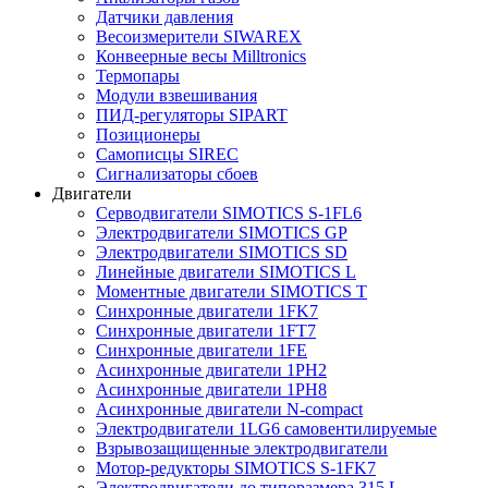
Датчики давления
Весоизмерители SIWAREX
Конвеерные весы Milltronics
Термопары
Модули взвешивания
ПИД-регуляторы SIPART
Позиционеры
Самописцы SIREC
Сигнализаторы сбоев
Двигатели
Серводвигатели SIMOTICS S-1FL6
Электродвигатели SIMOTICS GP
Электродвигатели SIMOTICS SD
Линейные двигатели SIMOTICS L
Моментные двигатели SIMOTICS T
Синхронные двигатели 1FK7
Синхронные двигатели 1FT7
Синхронные двигатели 1FE
Асинхронные двигатели 1PH2
Асинхронные двигатели 1PH8
Асинхронные двигатели N-compact
Электродвигатели 1LG6 cамовентилируемые
Взрывозащищенные электродвигатели
Мотор-редукторы SIMOTICS S-1FK7
Электродвигатели до типоразмера 315 L