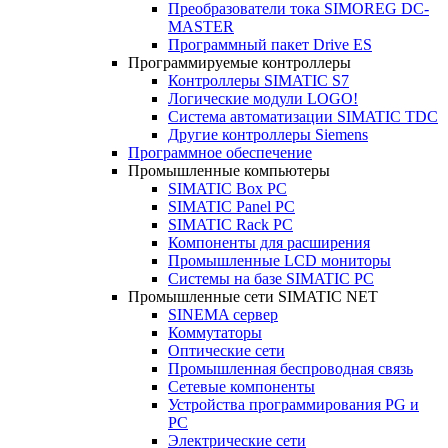
Преобразователи тока SIMOREG DC-
MASTER
Программный пакет Drive ES
Программируемые контроллеры
Контроллеры SIMATIC S7
Логические модули LOGO!
Система автоматизации SIMATIC TDC
Другие контроллеры Siemens
Программное обеспечение
Промышленные компьютеры
SIMATIC Box PC
SIMATIC Panel PС
SIMATIC Rack PC
Компоненты для расширения
Промышленные LCD мониторы
Системы на базе SIMATIC PC
Промышленные сети SIMATIC NET
SINEMA сервер
Коммутаторы
Оптические сети
Промышленная беспроводная связь
Сетевые компоненты
Устройства программирования PG и
PC
Электрические сети