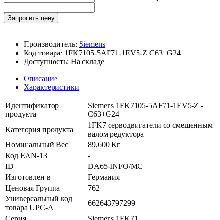
Запросить цену
Производитель:
Siemens
Код товара:
1FK7105-5AF71-1EV5-Z C63+G24
Доступность:
На складе
Описание
Характеристики
Идентификатор
Siemens 1FK7105-5AF71-1EV5-Z -
продукта
C63+G24
1FK7 серводвигатели со смещенным
Категория продукта
валом редуктора
Номинальный Вес
89,600 Кг
Код EAN-13
-
ID
DA65-INFO/MC
Изготовлен в
Германия
Ценовая Группа
762
Универсальный код
662643797299
товара UPC-A
Серия
Siemens 1FK71