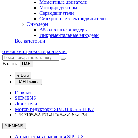
Моментные двигатели
Мотор-редукторы
Серводвигатели
Синхронные электродвигатели
Энкодеры
Абсолютные энкодеры
Инкрементальные энкодеры
Все категории
о компании
новости
контакты
Валюта
UAH
€ Euro
UAH Гривна
Главная
SIEMENS
Двигатели
Мотор-редукторы SIMOTICS S-1FK7
1FK7105-5AF71-1EV5-Z-C63-G24
SIEMENS
Аппаратура управления SIPLUS