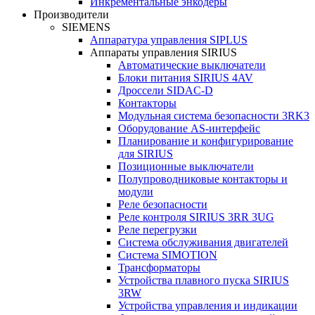
Инкрементальные энкодеры
Производители
SIEMENS
Аппаратура управления SIPLUS
Аппараты управления SIRIUS
Автоматические выключатели
Блоки питания SIRIUS 4AV
Дроссели SIDAC-D
Контакторы
Модульная система безопасности 3RK3
Оборудование AS-интерфейс
Планирование и конфигурирование
для SIRIUS
Позиционные выключатели
Полупроводниковые контакторы и
модули
Реле безопасности
Реле контроля SIRIUS 3RR 3UG
Реле перегрузки
Сиcтема обслуживания двигателей
Система SIMOTION
Трансформаторы
Устройства плавного пуска SIRIUS
3RW
Устройства управления и индикации