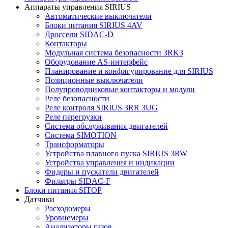
Аппараты управления SIRIUS
Автоматические выключатели
Блоки питания SIRIUS 4AV
Дроссели SIDAC-D
Контакторы
Модульная система безопасности 3RK3
Оборудование AS-интерфейс
Планирование и конфигурирование для SIRIUS
Позиционные выключатели
Полупроводниковые контакторы и модули
Реле безопасности
Реле контроля SIRIUS 3RR 3UG
Реле перегрузки
Сиcтема обслуживания двигателей
Система SIMOTION
Трансформаторы
Устройства плавного пуска SIRIUS 3RW
Устройства управления и индикации
Фидеры и пускатели двигателей
Фильтры SIDAC-F
Блоки питания SITOP
Датчики
Расходомеры
Уровнемеры
Анализаторы газов