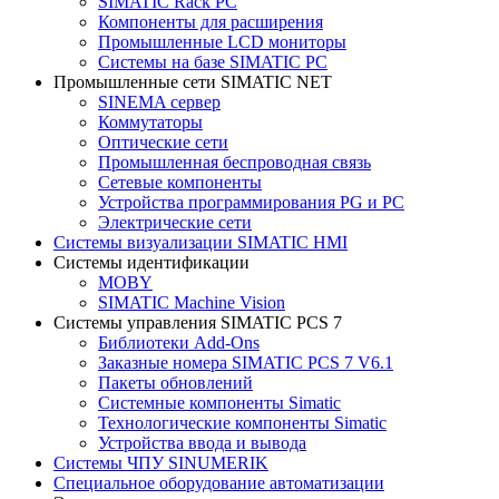
SIMATIC Rack PC
Компоненты для расширения
Промышленные LCD мониторы
Системы на базе SIMATIC PC
Промышленные сети SIMATIC NET
SINEMA сервер
Коммутаторы
Оптические сети
Промышленная беспроводная связь
Сетевые компоненты
Устройства программирования PG и PC
Электрические сети
Системы визуализации SIMATIC HMI
Системы идентификации
MOBY
SIMATIC Machine Vision
Системы управления SIMATIC PCS 7
Библиотеки Add-Ons
Заказные номера SIMATIC PCS 7 V6.1
Пакеты обновлений
Системные компоненты Simatic
Технологические компоненты Simatic
Устройства ввода и вывода
Системы ЧПУ SINUMERIK
Специальное оборудование автоматизации