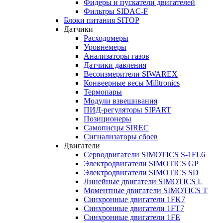
Фидеры и пускатели двигателей
Фильтры SIDAC-F
Блоки питания SITOP
Датчики
Расходомеры
Уровнемеры
Анализаторы газов
Датчики давления
Весоизмерители SIWAREX
Конвеерные весы Milltronics
Термопары
Модули взвешивания
ПИД-регуляторы SIPART
Позиционеры
Самописцы SIREC
Сигнализаторы сбоев
Двигатели
Серводвигатели SIMOTICS S-1FL6
Электродвигатели SIMOTICS GP
Электродвигатели SIMOTICS SD
Линейные двигатели SIMOTICS L
Моментные двигатели SIMOTICS T
Синхронные двигатели 1FK7
Синхронные двигатели 1FT7
Синхронные двигатели 1FE