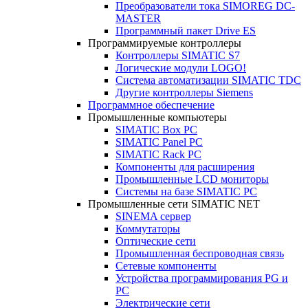
Преобразователи тока SIMOREG DC-
MASTER
Программный пакет Drive ES
Программируемые контроллеры
Контроллеры SIMATIC S7
Логические модули LOGO!
Система автоматизации SIMATIC TDC
Другие контроллеры Siemens
Программное обеспечение
Промышленные компьютеры
SIMATIC Box PC
SIMATIC Panel PС
SIMATIC Rack PC
Компоненты для расширения
Промышленные LCD мониторы
Системы на базе SIMATIC PC
Промышленные сети SIMATIC NET
SINEMA сервер
Коммутаторы
Оптические сети
Промышленная беспроводная связь
Сетевые компоненты
Устройства программирования PG и
PC
Электрические сети