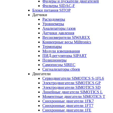
Фидеры и пускатели двигателей
Фильтры SIDAC-F
Блоки питания SITOP
Датчики
Расходомеры
Уровнемеры
Анализаторы газов
Датчики давления
Весоизмерители SIWAREX
Конвеерные весы Milltronics
Термопары
Модули взвешивания
ПИД-регуляторы SIPART
Позиционеры
Самописцы SIREC
Сигнализаторы сбоев
Двигатели
Серводвигатели SIMOTICS S-1FL6
Электродвигатели SIMOTICS GP
Электродвигатели SIMOTICS SD
Линейные двигатели SIMOTICS L
Моментные двигатели SIMOTICS T
Синхронные двигатели 1FK7
Синхронные двигатели 1FT7
Синхронные двигатели 1FE