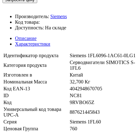
Производитель:
Siemens
Код товара:
Доступность:
На складе
Описание
Характеристики
Идентификатор продукта
Siemens 1FL6096-1AC61-0LG1
Серводвигатели SIMOTICS S-
Категория продукта
1FL6
Изготовлен в
Китай
Номинальная Масса
32,700 Кг
Код EAN-13
4042948670705
ID
NC81
Код
9RVBO65Z
Универсальный код товара
887621445843
UPC-A
Серия
Siemens 1FL60
Ценовая Группа
760