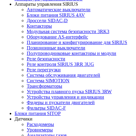
Аппараты управления SIRIUS
Автоматические выключатели
Блоки питания SIRIUS 4AV
Дроссели SIDAC-D
Контакторы
Модульная система безопасности 3RK3
Оборудование AS-интерфейс
Планирование и конфигурирование для SIRIUS
Позиционные выключатели
Полупроводниковые контакторы и модули
Реле безопасности
Реле контроля SIRIUS 3RR 3UG
Реле перегрузки
Сиcтема обслуживания двигателей
Система SIMOTION
Трансформаторы
Устройства плавного пуска SIRIUS 3RW
Устройства управления и индикации
Фидеры и пускатели двигателей
Фильтры SIDAC-F
Блоки питания SITOP
Датчики
Расходомеры
Уровнемеры
Анализаторы газов