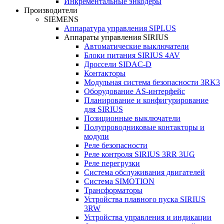
Инкрементальные энкодеры
Производители
SIEMENS
Аппаратура управления SIPLUS
Аппараты управления SIRIUS
Автоматические выключатели
Блоки питания SIRIUS 4AV
Дроссели SIDAC-D
Контакторы
Модульная система безопасности 3RK3
Оборудование AS-интерфейс
Планирование и конфигурирование
для SIRIUS
Позиционные выключатели
Полупроводниковые контакторы и
модули
Реле безопасности
Реле контроля SIRIUS 3RR 3UG
Реле перегрузки
Сиcтема обслуживания двигателей
Система SIMOTION
Трансформаторы
Устройства плавного пуска SIRIUS
3RW
Устройства управления и индикации