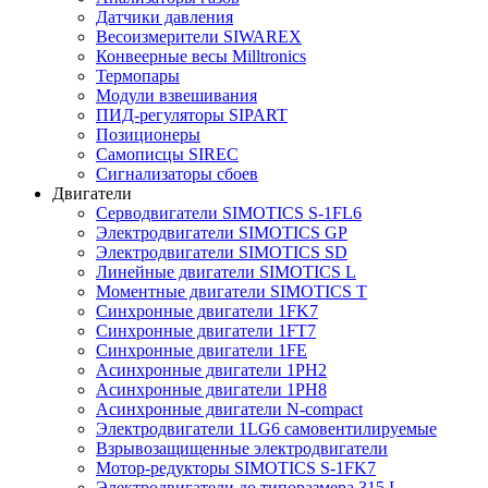
Датчики давления
Весоизмерители SIWAREX
Конвеерные весы Milltronics
Термопары
Модули взвешивания
ПИД-регуляторы SIPART
Позиционеры
Самописцы SIREC
Сигнализаторы сбоев
Двигатели
Серводвигатели SIMOTICS S-1FL6
Электродвигатели SIMOTICS GP
Электродвигатели SIMOTICS SD
Линейные двигатели SIMOTICS L
Моментные двигатели SIMOTICS T
Синхронные двигатели 1FK7
Синхронные двигатели 1FT7
Синхронные двигатели 1FE
Асинхронные двигатели 1PH2
Асинхронные двигатели 1PH8
Асинхронные двигатели N-compact
Электродвигатели 1LG6 cамовентилируемые
Взрывозащищенные электродвигатели
Мотор-редукторы SIMOTICS S-1FK7
Электродвигатели до типоразмера 315 L