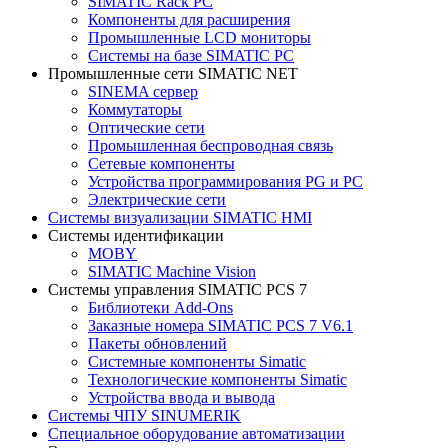
SIMATIC Rack PC
Компоненты для расширения
Промышленные LCD мониторы
Системы на базе SIMATIC PC
Промышленные сети SIMATIC NET
SINEMA сервер
Коммутаторы
Оптические сети
Промышленная беспроводная связь
Сетевые компоненты
Устройства программирования PG и PC
Электрические сети
Системы визуализации SIMATIC HMI
Системы идентификации
MOBY
SIMATIC Machine Vision
Системы управления SIMATIC PCS 7
Библиотеки Add-Ons
Заказные номера SIMATIC PCS 7 V6.1
Пакеты обновлений
Системные компоненты Simatic
Технологические компоненты Simatic
Устройства ввода и вывода
Системы ЧПУ SINUMERIK
Специальное оборудование автоматизации