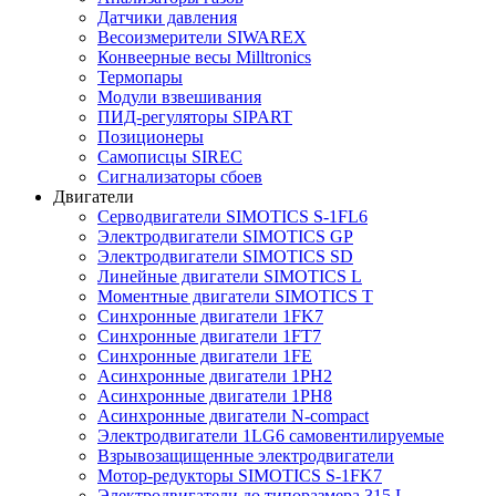
Датчики давления
Весоизмерители SIWAREX
Конвеерные весы Milltronics
Термопары
Модули взвешивания
ПИД-регуляторы SIPART
Позиционеры
Самописцы SIREC
Сигнализаторы сбоев
Двигатели
Серводвигатели SIMOTICS S-1FL6
Электродвигатели SIMOTICS GP
Электродвигатели SIMOTICS SD
Линейные двигатели SIMOTICS L
Моментные двигатели SIMOTICS T
Синхронные двигатели 1FK7
Синхронные двигатели 1FT7
Синхронные двигатели 1FE
Асинхронные двигатели 1PH2
Асинхронные двигатели 1PH8
Асинхронные двигатели N-compact
Электродвигатели 1LG6 cамовентилируемые
Взрывозащищенные электродвигатели
Мотор-редукторы SIMOTICS S-1FK7
Электродвигатели до типоразмера 315 L