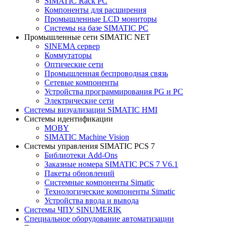
SIMATIC Rack PC
Компоненты для расширения
Промышленные LCD мониторы
Системы на базе SIMATIC PC
Промышленные сети SIMATIC NET
SINEMA сервер
Коммутаторы
Оптические сети
Промышленная беспроводная связь
Сетевые компоненты
Устройства программирования PG и PC
Электрические сети
Системы визуализации SIMATIC HMI
Системы идентификации
MOBY
SIMATIC Machine Vision
Системы управления SIMATIC PCS 7
Библиотеки Add-Ons
Заказные номера SIMATIC PCS 7 V6.1
Пакеты обновлений
Системные компоненты Simatic
Технологические компоненты Simatic
Устройства ввода и вывода
Системы ЧПУ SINUMERIK
Специальное оборудование автоматизации