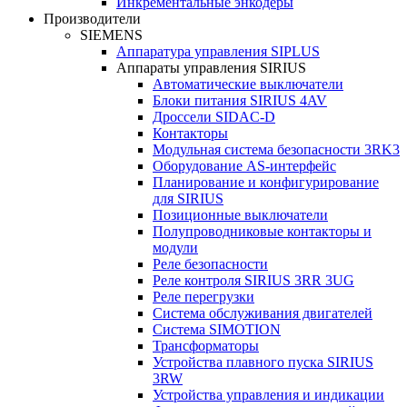
Инкрементальные энкодеры
Производители
SIEMENS
Аппаратура управления SIPLUS
Аппараты управления SIRIUS
Автоматические выключатели
Блоки питания SIRIUS 4AV
Дроссели SIDAC-D
Контакторы
Модульная система безопасности 3RK3
Оборудование AS-интерфейс
Планирование и конфигурирование
для SIRIUS
Позиционные выключатели
Полупроводниковые контакторы и
модули
Реле безопасности
Реле контроля SIRIUS 3RR 3UG
Реле перегрузки
Сиcтема обслуживания двигателей
Система SIMOTION
Трансформаторы
Устройства плавного пуска SIRIUS
3RW
Устройства управления и индикации