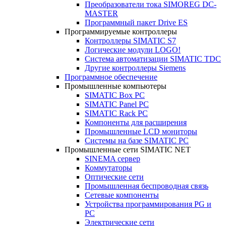
Преобразователи тока SIMOREG DC-
MASTER
Программный пакет Drive ES
Программируемые контроллеры
Контроллеры SIMATIC S7
Логические модули LOGO!
Система автоматизации SIMATIC TDC
Другие контроллеры Siemens
Программное обеспечение
Промышленные компьютеры
SIMATIC Box PC
SIMATIC Panel PС
SIMATIC Rack PC
Компоненты для расширения
Промышленные LCD мониторы
Системы на базе SIMATIC PC
Промышленные сети SIMATIC NET
SINEMA сервер
Коммутаторы
Оптические сети
Промышленная беспроводная связь
Сетевые компоненты
Устройства программирования PG и
PC
Электрические сети