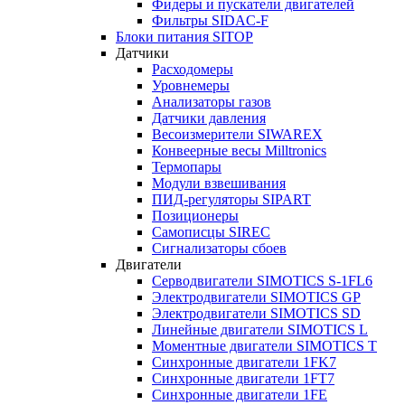
Фидеры и пускатели двигателей
Фильтры SIDAC-F
Блоки питания SITOP
Датчики
Расходомеры
Уровнемеры
Анализаторы газов
Датчики давления
Весоизмерители SIWAREX
Конвеерные весы Milltronics
Термопары
Модули взвешивания
ПИД-регуляторы SIPART
Позиционеры
Самописцы SIREC
Сигнализаторы сбоев
Двигатели
Серводвигатели SIMOTICS S-1FL6
Электродвигатели SIMOTICS GP
Электродвигатели SIMOTICS SD
Линейные двигатели SIMOTICS L
Моментные двигатели SIMOTICS T
Синхронные двигатели 1FK7
Синхронные двигатели 1FT7
Синхронные двигатели 1FE