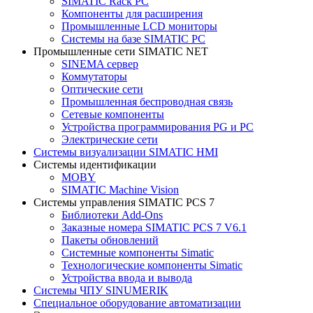
SIMATIC Rack PC
Компоненты для расширения
Промышленные LCD мониторы
Системы на базе SIMATIC PC
Промышленные сети SIMATIC NET
SINEMA сервер
Коммутаторы
Оптические сети
Промышленная беспроводная связь
Сетевые компоненты
Устройства программирования PG и PC
Электрические сети
Системы визуализации SIMATIC HMI
Системы идентификации
MOBY
SIMATIC Machine Vision
Системы управления SIMATIC PCS 7
Библиотеки Add-Ons
Заказные номера SIMATIC PCS 7 V6.1
Пакеты обновлений
Системные компоненты Simatic
Технологические компоненты Simatic
Устройства ввода и вывода
Системы ЧПУ SINUMERIK
Специальное оборудование автоматизации