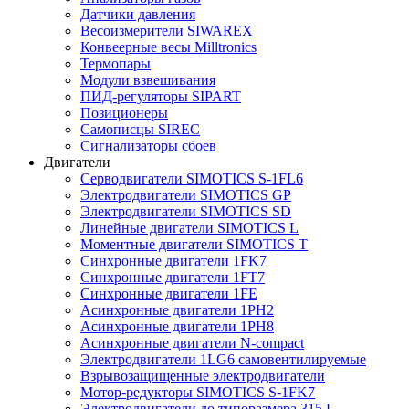
Датчики давления
Весоизмерители SIWAREX
Конвеерные весы Milltronics
Термопары
Модули взвешивания
ПИД-регуляторы SIPART
Позиционеры
Самописцы SIREC
Сигнализаторы сбоев
Двигатели
Серводвигатели SIMOTICS S-1FL6
Электродвигатели SIMOTICS GP
Электродвигатели SIMOTICS SD
Линейные двигатели SIMOTICS L
Моментные двигатели SIMOTICS T
Синхронные двигатели 1FK7
Синхронные двигатели 1FT7
Синхронные двигатели 1FE
Асинхронные двигатели 1PH2
Асинхронные двигатели 1PH8
Асинхронные двигатели N-compact
Электродвигатели 1LG6 cамовентилируемые
Взрывозащищенные электродвигатели
Мотор-редукторы SIMOTICS S-1FK7
Электродвигатели до типоразмера 315 L