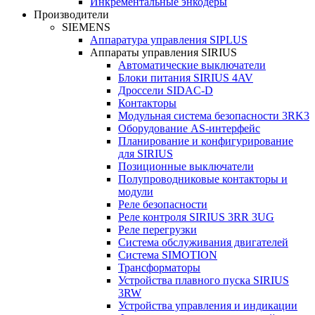
Инкрементальные энкодеры
Производители
SIEMENS
Аппаратура управления SIPLUS
Аппараты управления SIRIUS
Автоматические выключатели
Блоки питания SIRIUS 4AV
Дроссели SIDAC-D
Контакторы
Модульная система безопасности 3RK3
Оборудование AS-интерфейс
Планирование и конфигурирование
для SIRIUS
Позиционные выключатели
Полупроводниковые контакторы и
модули
Реле безопасности
Реле контроля SIRIUS 3RR 3UG
Реле перегрузки
Сиcтема обслуживания двигателей
Система SIMOTION
Трансформаторы
Устройства плавного пуска SIRIUS
3RW
Устройства управления и индикации