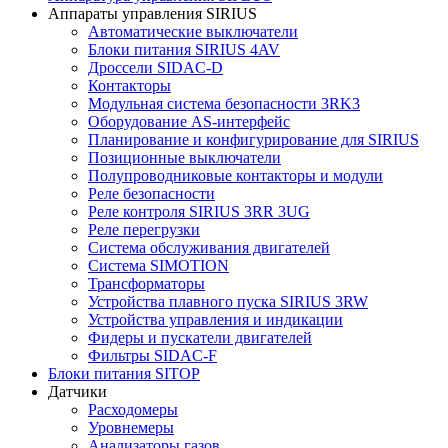
Аппараты управления SIRIUS
Автоматические выключатели
Блоки питания SIRIUS 4AV
Дроссели SIDAC-D
Контакторы
Модульная система безопасности 3RK3
Оборудование AS-интерфейс
Планирование и конфигурирование для SIRIUS
Позиционные выключатели
Полупроводниковые контакторы и модули
Реле безопасности
Реле контроля SIRIUS 3RR 3UG
Реле перегрузки
Сиcтема обслуживания двигателей
Система SIMOTION
Трансформаторы
Устройства плавного пуска SIRIUS 3RW
Устройства управления и индикации
Фидеры и пускатели двигателей
Фильтры SIDAC-F
Блоки питания SITOP
Датчики
Расходомеры
Уровнемеры
Анализаторы газов