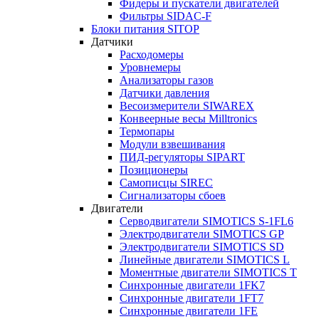
Фидеры и пускатели двигателей
Фильтры SIDAC-F
Блоки питания SITOP
Датчики
Расходомеры
Уровнемеры
Анализаторы газов
Датчики давления
Весоизмерители SIWAREX
Конвеерные весы Milltronics
Термопары
Модули взвешивания
ПИД-регуляторы SIPART
Позиционеры
Самописцы SIREC
Сигнализаторы сбоев
Двигатели
Серводвигатели SIMOTICS S-1FL6
Электродвигатели SIMOTICS GP
Электродвигатели SIMOTICS SD
Линейные двигатели SIMOTICS L
Моментные двигатели SIMOTICS T
Синхронные двигатели 1FK7
Синхронные двигатели 1FT7
Синхронные двигатели 1FE