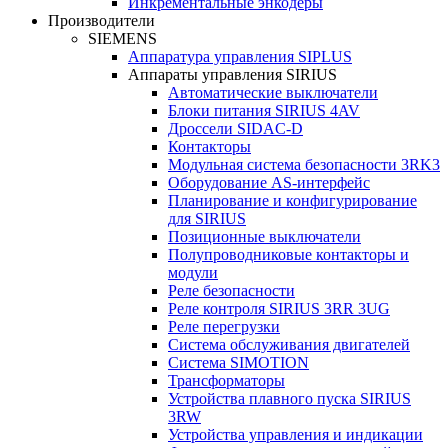
Инкрементальные энкодеры
Производители
SIEMENS
Аппаратура управления SIPLUS
Аппараты управления SIRIUS
Автоматические выключатели
Блоки питания SIRIUS 4AV
Дроссели SIDAC-D
Контакторы
Модульная система безопасности 3RK3
Оборудование AS-интерфейс
Планирование и конфигурирование
для SIRIUS
Позиционные выключатели
Полупроводниковые контакторы и
модули
Реле безопасности
Реле контроля SIRIUS 3RR 3UG
Реле перегрузки
Сиcтема обслуживания двигателей
Система SIMOTION
Трансформаторы
Устройства плавного пуска SIRIUS
3RW
Устройства управления и индикации