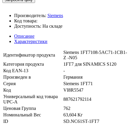
Производитель:
Siemens
Код товара:
Доступность:
На складе
Описание
Характеристики
Siemens 1FT7108-5AC71-1CB1-
Идентификатор продукта
Z -N05
Категория продукта
1FT7 для SINAMICS S120
Код EAN-13
-
Произведен в
Германия
Серия
Siemens 1FT71
Код
VI8R5547
Универсальный код товара
887621792114
UPC-A
Ценовая Группа
762
Номинальный Вес
63,604 Кг
ID
SD.NC61ST-1FT7