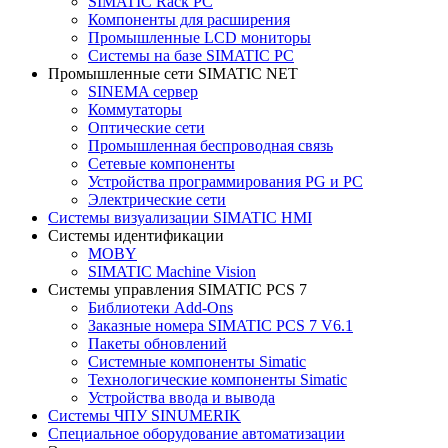
SIMATIC Rack PC
Компоненты для расширения
Промышленные LCD мониторы
Системы на базе SIMATIC PC
Промышленные сети SIMATIC NET
SINEMA сервер
Коммутаторы
Оптические сети
Промышленная беспроводная связь
Сетевые компоненты
Устройства программирования PG и PC
Электрические сети
Системы визуализации SIMATIC HMI
Системы идентификации
MOBY
SIMATIC Machine Vision
Системы управления SIMATIC PCS 7
Библиотеки Add-Ons
Заказные номера SIMATIC PCS 7 V6.1
Пакеты обновлений
Системные компоненты Simatic
Технологические компоненты Simatic
Устройства ввода и вывода
Системы ЧПУ SINUMERIK
Специальное оборудование автоматизации