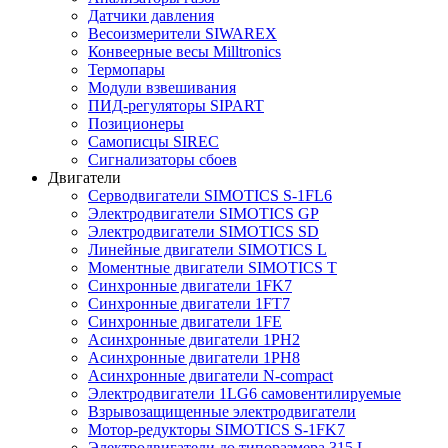
Датчики давления
Весоизмерители SIWAREX
Конвеерные весы Milltronics
Термопары
Модули взвешивания
ПИД-регуляторы SIPART
Позиционеры
Самописцы SIREC
Сигнализаторы сбоев
Двигатели
Серводвигатели SIMOTICS S-1FL6
Электродвигатели SIMOTICS GP
Электродвигатели SIMOTICS SD
Линейные двигатели SIMOTICS L
Моментные двигатели SIMOTICS T
Синхронные двигатели 1FK7
Синхронные двигатели 1FT7
Синхронные двигатели 1FE
Асинхронные двигатели 1PH2
Асинхронные двигатели 1PH8
Асинхронные двигатели N-compact
Электродвигатели 1LG6 cамовентилируемые
Взрывозащищенные электродвигатели
Мотор-редукторы SIMOTICS S-1FK7
Электродвигатели до типоразмера 315 L