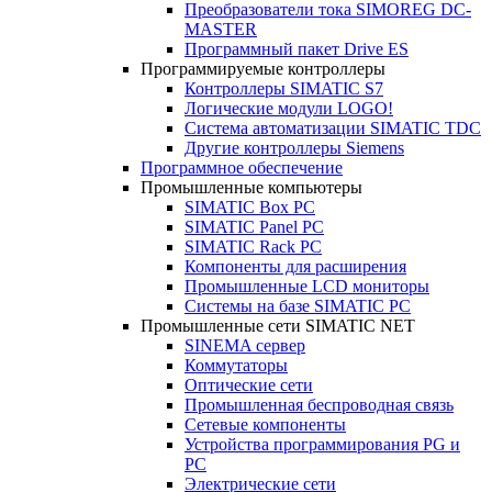
Преобразователи тока SIMOREG DC-
MASTER
Программный пакет Drive ES
Программируемые контроллеры
Контроллеры SIMATIC S7
Логические модули LOGO!
Система автоматизации SIMATIC TDC
Другие контроллеры Siemens
Программное обеспечение
Промышленные компьютеры
SIMATIC Box PC
SIMATIC Panel PС
SIMATIC Rack PC
Компоненты для расширения
Промышленные LCD мониторы
Системы на базе SIMATIC PC
Промышленные сети SIMATIC NET
SINEMA сервер
Коммутаторы
Оптические сети
Промышленная беспроводная связь
Сетевые компоненты
Устройства программирования PG и
PC
Электрические сети