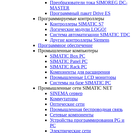
Преобразователи тока SIMOREG DC-
MASTER
Программный пакет Drive ES
Программируемые контроллеры
Контроллеры SIMATIC S7
Логические модули LOGO!
Система автоматизации SIMATIC TDC
Другие контроллеры Siemens
Программное обеспечение
Промышленные компьютеры
SIMATIC Box PC
SIMATIC Panel PС
SIMATIC Rack PC
Компоненты для расширения
Промышленные LCD мониторы
Системы на базе SIMATIC PC
Промышленные сети SIMATIC NET
SINEMA сервер
Коммутаторы
Оптические сети
Промышленная беспроводная связь
Сетевые компоненты
Устройства программирования PG и
PC
Электрические сети