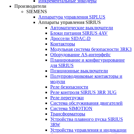
Инкрементальные энкодеры
Производители
SIEMENS
Аппаратура управления SIPLUS
Аппараты управления SIRIUS
Автоматические выключатели
Блоки питания SIRIUS 4AV
Дроссели SIDAC-D
Контакторы
Модульная система безопасности 3RK3
Оборудование AS-интерфейс
Планирование и конфигурирование
для SIRIUS
Позиционные выключатели
Полупроводниковые контакторы и
модули
Реле безопасности
Реле контроля SIRIUS 3RR 3UG
Реле перегрузки
Сиcтема обслуживания двигателей
Система SIMOTION
Трансформаторы
Устройства плавного пуска SIRIUS
3RW
Устройства управления и индикации