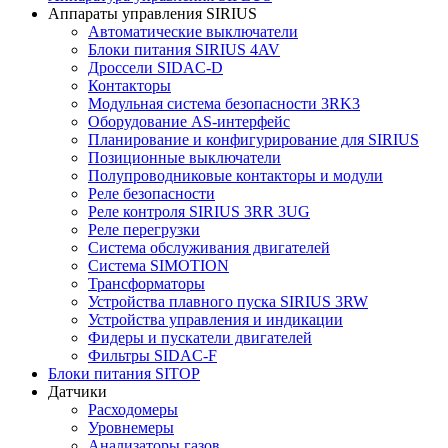
Аппараты управления SIRIUS
Автоматические выключатели
Блоки питания SIRIUS 4AV
Дроссели SIDAC-D
Контакторы
Модульная система безопасности 3RK3
Оборудование AS-интерфейс
Планирование и конфигурирование для SIRIUS
Позиционные выключатели
Полупроводниковые контакторы и модули
Реле безопасности
Реле контроля SIRIUS 3RR 3UG
Реле перегрузки
Сиcтема обслуживания двигателей
Система SIMOTION
Трансформаторы
Устройства плавного пуска SIRIUS 3RW
Устройства управления и индикации
Фидеры и пускатели двигателей
Фильтры SIDAC-F
Блоки питания SITOP
Датчики
Расходомеры
Уровнемеры
Анализаторы газов