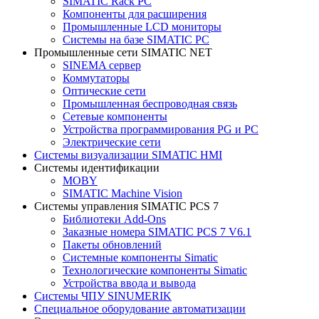
SIMATIC Rack PC
Компоненты для расширения
Промышленные LCD мониторы
Системы на базе SIMATIC PC
Промышленные сети SIMATIC NET
SINEMA сервер
Коммутаторы
Оптические сети
Промышленная беспроводная связь
Сетевые компоненты
Устройства программирования PG и PC
Электрические сети
Системы визуализации SIMATIC HMI
Системы идентификации
MOBY
SIMATIC Machine Vision
Системы управления SIMATIC PCS 7
Библиотеки Add-Ons
Заказные номера SIMATIC PCS 7 V6.1
Пакеты обновлений
Системные компоненты Simatic
Технологические компоненты Simatic
Устройства ввода и вывода
Системы ЧПУ SINUMERIK
Специальное оборудование автоматизации