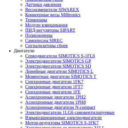
Датчики давления
Весоизмерители SIWAREX
Конвеерные весы Milltronics
Термопары
Модули взвешивания
ПИД-регуляторы SIPART
Позиционеры
Самописцы SIREC
Сигнализаторы сбоев
Двигатели
Серводвигатели SIMOTICS S-1FL6
Электродвигатели SIMOTICS GP
Электродвигатели SIMOTICS SD
Линейные двигатели SIMOTICS L
Моментные двигатели SIMOTICS T
Синхронные двигатели 1FK7
Синхронные двигатели 1FT7
Синхронные двигатели 1FE
Асинхронные двигатели 1PH2
Асинхронные двигатели 1PH8
Асинхронные двигатели N-compact
Электродвигатели 1LG6 cамовентилируемые
Взрывозащищенные электродвигатели
Мотор-редукторы SIMOTICS S-1FK7
Электродвигатели до типоразмера 315 L