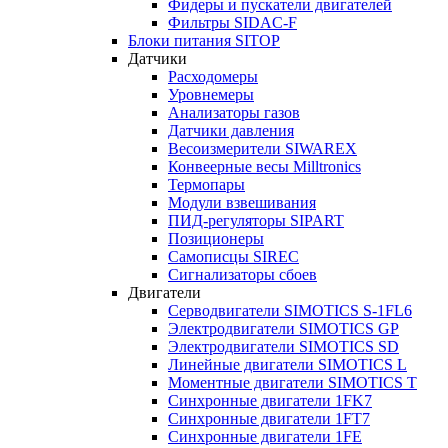
Фидеры и пускатели двигателей
Фильтры SIDAC-F
Блоки питания SITOP
Датчики
Расходомеры
Уровнемеры
Анализаторы газов
Датчики давления
Весоизмерители SIWAREX
Конвеерные весы Milltronics
Термопары
Модули взвешивания
ПИД-регуляторы SIPART
Позиционеры
Самописцы SIREC
Сигнализаторы сбоев
Двигатели
Серводвигатели SIMOTICS S-1FL6
Электродвигатели SIMOTICS GP
Электродвигатели SIMOTICS SD
Линейные двигатели SIMOTICS L
Моментные двигатели SIMOTICS T
Синхронные двигатели 1FK7
Синхронные двигатели 1FT7
Синхронные двигатели 1FE