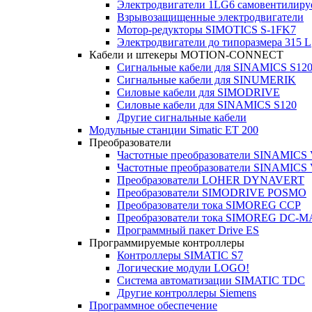
Электродвигатели 1LG6 cамовентилир
Взрывозащищенные электродвигатели
Мотор-редукторы SIMOTICS S-1FK7
Электродвигатели до типоразмера 315 L
Кабели и штекеры MOTION-CONNECT
Сигнальные кабели для SINAMICS S12
Сигнальные кабели для SINUMERIK
Силовые кабели для SIMODRIVE
Силовые кабели для SINAMICS S120
Другие сигнальные кабели
Модульные станции Simatic ET 200
Преобразователи
Частотные преобразователи SINAMICS
Частотные преобразователи SINAMICS
Преобразователи LOHER DYNAVERT
Преобразователи SIMODRIVE POSMO
Преобразователи тока SIMOREG CCP
Преобразователи тока SIMOREG DC-
Программный пакет Drive ES
Программируемые контроллеры
Контроллеры SIMATIC S7
Логические модули LOGO!
Система автоматизации SIMATIC TDC
Другие контроллеры Siemens
Программное обеспечение