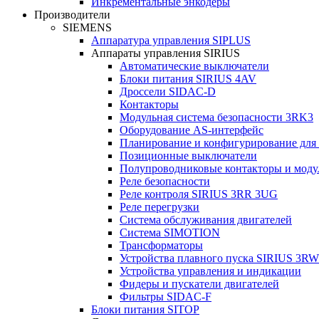
Инкрементальные энкодеры
Производители
SIEMENS
Аппаратура управления SIPLUS
Аппараты управления SIRIUS
Автоматические выключатели
Блоки питания SIRIUS 4AV
Дроссели SIDAC-D
Контакторы
Модульная система безопасности 3RK3
Оборудование AS-интерфейс
Планирование и конфигурирование для
Позиционные выключатели
Полупроводниковые контакторы и моду
Реле безопасности
Реле контроля SIRIUS 3RR 3UG
Реле перегрузки
Сиcтема обслуживания двигателей
Система SIMOTION
Трансформаторы
Устройства плавного пуска SIRIUS 3RW
Устройства управления и индикации
Фидеры и пускатели двигателей
Фильтры SIDAC-F
Блоки питания SITOP