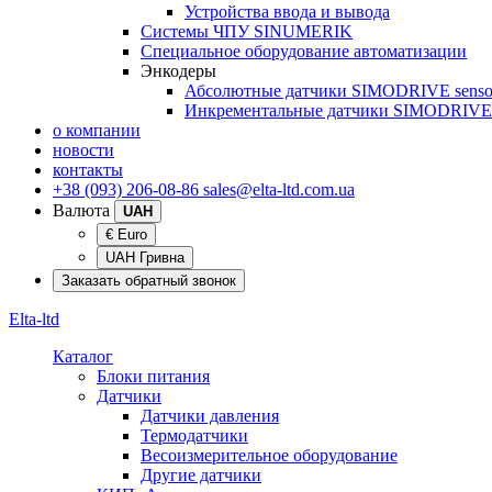
Устройства ввода и вывода
Системы ЧПУ SINUMERIK
Специальное оборудование автоматизации
Энкодеры
Абсолютные датчики SIMODRIVE senso
Инкрементальные датчики SIMODRIVE 
о компании
новости
контакты
+38 (093) 206-08-86
sales@elta-ltd.com.ua
Валюта
UAH
€ Euro
UAH Гривна
Заказать обратный звонок
Elta-ltd
Каталог
Блоки питания
Датчики
Датчики давления
Термодатчики
Весоизмерительное оборудование
Другие датчики