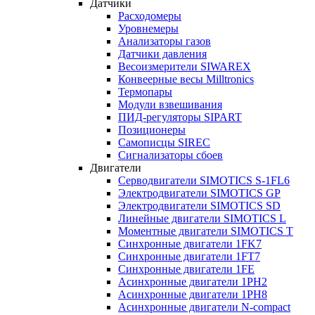
Датчики
Расходомеры
Уровнемеры
Анализаторы газов
Датчики давления
Весоизмерители SIWAREX
Конвеерные весы Milltronics
Термопары
Модули взвешивания
ПИД-регуляторы SIPART
Позиционеры
Самописцы SIREC
Сигнализаторы сбоев
Двигатели
Серводвигатели SIMOTICS S-1FL6
Электродвигатели SIMOTICS GP
Электродвигатели SIMOTICS SD
Линейные двигатели SIMOTICS L
Моментные двигатели SIMOTICS T
Синхронные двигатели 1FK7
Синхронные двигатели 1FT7
Синхронные двигатели 1FE
Асинхронные двигатели 1PH2
Асинхронные двигатели 1PH8
Асинхронные двигатели N-compact