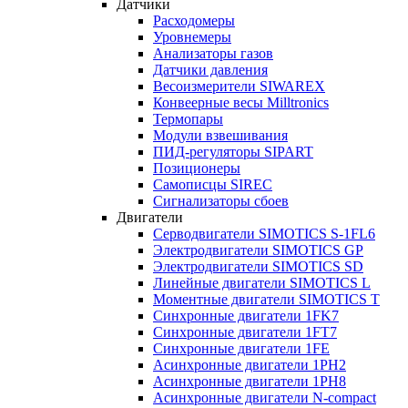
Датчики
Расходомеры
Уровнемеры
Анализаторы газов
Датчики давления
Весоизмерители SIWAREX
Конвеерные весы Milltronics
Термопары
Модули взвешивания
ПИД-регуляторы SIPART
Позиционеры
Самописцы SIREC
Сигнализаторы сбоев
Двигатели
Серводвигатели SIMOTICS S-1FL6
Электродвигатели SIMOTICS GP
Электродвигатели SIMOTICS SD
Линейные двигатели SIMOTICS L
Моментные двигатели SIMOTICS T
Синхронные двигатели 1FK7
Синхронные двигатели 1FT7
Синхронные двигатели 1FE
Асинхронные двигатели 1PH2
Асинхронные двигатели 1PH8
Асинхронные двигатели N-compact