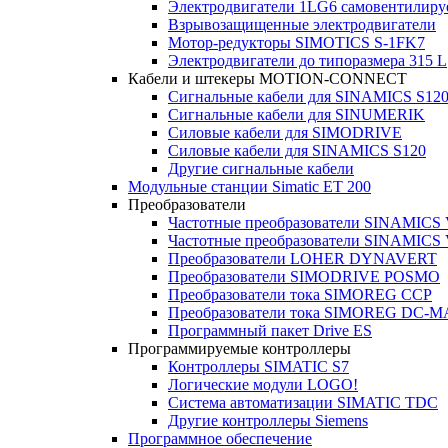
Электродвигатели 1LG6 cамовентилир
Взрывозащищенные электродвигатели
Мотор-редукторы SIMOTICS S-1FK7
Электродвигатели до типоразмера 315 L
Кабели и штекеры MOTION-CONNECT
Сигнальные кабели для SINAMICS S12
Сигнальные кабели для SINUMERIK
Силовые кабели для SIMODRIVE
Силовые кабели для SINAMICS S120
Другие сигнальные кабели
Модульные станции Simatic ET 200
Преобразователи
Частотные преобразователи SINAMICS
Частотные преобразователи SINAMICS
Преобразователи LOHER DYNAVERT
Преобразователи SIMODRIVE POSMO
Преобразователи тока SIMOREG CCP
Преобразователи тока SIMOREG DC-
Программный пакет Drive ES
Программируемые контроллеры
Контроллеры SIMATIC S7
Логические модули LOGO!
Система автоматизации SIMATIC TDC
Другие контроллеры Siemens
Программное обеспечение