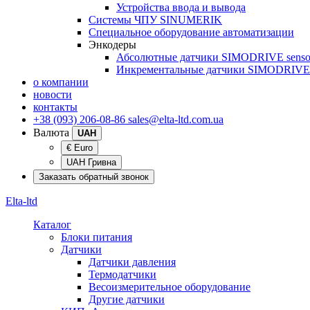
Устройства ввода и вывода
Системы ЧПУ SINUMERIK
Специальное оборудование автоматизации
Энкодеры
Абсолютные датчики SIMODRIVE senso
Инкрементальные датчики SIMODRIVE 
о компании
новости
контакты
+38 (093) 206-08-86
sales@elta-ltd.com.ua
Валюта
UAH
€ Euro
UAH Гривна
Заказать обратный звонок
Elta-ltd
Каталог
Блоки питания
Датчики
Датчики давления
Термодатчики
Весоизмерительное оборудование
Другие датчики