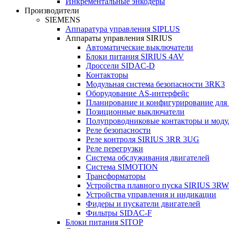
Инкрементальные энкодеры
Производители
SIEMENS
Аппаратура управления SIPLUS
Аппараты управления SIRIUS
Автоматические выключатели
Блоки питания SIRIUS 4AV
Дроссели SIDAC-D
Контакторы
Модульная система безопасности 3RK3
Оборудование AS-интерфейс
Планирование и конфигурирование для
Позиционные выключатели
Полупроводниковые контакторы и моду
Реле безопасности
Реле контроля SIRIUS 3RR 3UG
Реле перегрузки
Сиcтема обслуживания двигателей
Система SIMOTION
Трансформаторы
Устройства плавного пуска SIRIUS 3RW
Устройства управления и индикации
Фидеры и пускатели двигателей
Фильтры SIDAC-F
Блоки питания SITOP