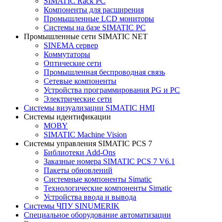
SIMATIC Rack PC
Компоненты для расширения
Промышленные LCD мониторы
Системы на базе SIMATIC PC
Промышленные сети SIMATIC NET
SINEMA сервер
Коммутаторы
Оптические сети
Промышленная беспроводная связь
Сетевые компоненты
Устройства программирования PG и PC
Электрические сети
Системы визуализации SIMATIC HMI
Системы идентификации
MOBY
SIMATIC Machine Vision
Системы управления SIMATIC PCS 7
Библиотеки Add-Ons
Заказные номера SIMATIC PCS 7 V6.1
Пакеты обновлений
Системные компоненты Simatic
Технологические компоненты Simatic
Устройства ввода и вывода
Системы ЧПУ SINUMERIK
Специальное оборудование автоматизации