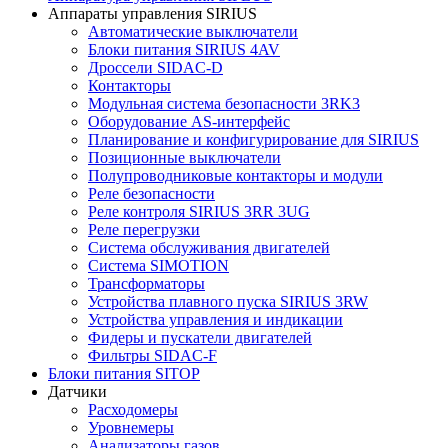
Аппараты управления SIRIUS
Автоматические выключатели
Блоки питания SIRIUS 4AV
Дроссели SIDAC-D
Контакторы
Модульная система безопасности 3RK3
Оборудование AS-интерфейс
Планирование и конфигурирование для SIRIUS
Позиционные выключатели
Полупроводниковые контакторы и модули
Реле безопасности
Реле контроля SIRIUS 3RR 3UG
Реле перегрузки
Сиcтема обслуживания двигателей
Система SIMOTION
Трансформаторы
Устройства плавного пуска SIRIUS 3RW
Устройства управления и индикации
Фидеры и пускатели двигателей
Фильтры SIDAC-F
Блоки питания SITOP
Датчики
Расходомеры
Уровнемеры
Анализаторы газов