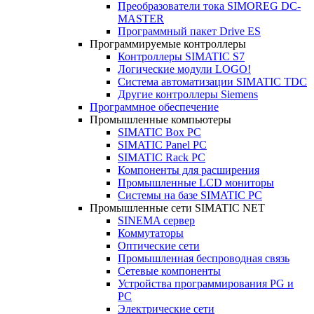
Преобразователи тока SIMOREG DC-
MASTER
Программный пакет Drive ES
Программируемые контроллеры
Контроллеры SIMATIC S7
Логические модули LOGO!
Система автоматизации SIMATIC TDC
Другие контроллеры Siemens
Программное обеспечение
Промышленные компьютеры
SIMATIC Box PC
SIMATIC Panel PС
SIMATIC Rack PC
Компоненты для расширения
Промышленные LCD мониторы
Системы на базе SIMATIC PC
Промышленные сети SIMATIC NET
SINEMA сервер
Коммутаторы
Оптические сети
Промышленная беспроводная связь
Сетевые компоненты
Устройства программирования PG и
PC
Электрические сети