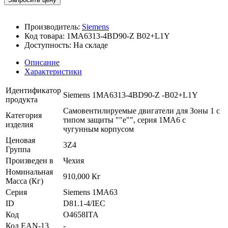
Производитель:
Siemens
Код товара:
1MA6313-4BD90-Z B02+L1Y
Доступность:
На складе
Описание
Характеристики
Идентификатор
Siemens 1MA6313-4BD90-Z -B02+L1Y
продукта
Самовентилируемые двигатели для Зоны 1 с
Категория
типом защиты ""e"", серия 1MA6 с
изделия
чугунным корпусом
Ценовая
3Z4
Группа
Произведен в
Чехия
Номинальная
910,000 Кг
Масса (Кг)
Серия
Siemens 1MA63
ID
D81.1-4/IEC
Код
O4658ITA
Код EAN-13
-