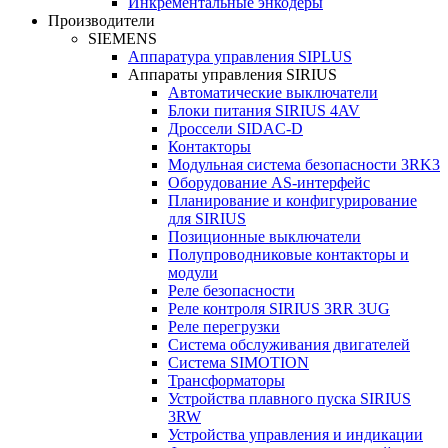
Инкрементальные энкодеры
Производители
SIEMENS
Аппаратура управления SIPLUS
Аппараты управления SIRIUS
Автоматические выключатели
Блоки питания SIRIUS 4AV
Дроссели SIDAC-D
Контакторы
Модульная система безопасности 3RK3
Оборудование AS-интерфейс
Планирование и конфигурирование
для SIRIUS
Позиционные выключатели
Полупроводниковые контакторы и
модули
Реле безопасности
Реле контроля SIRIUS 3RR 3UG
Реле перегрузки
Сиcтема обслуживания двигателей
Система SIMOTION
Трансформаторы
Устройства плавного пуска SIRIUS
3RW
Устройства управления и индикации