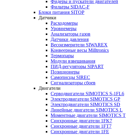
Фидеры и пускатели двигателей
Фильтры SIDAC-F
Блоки питания SITOP
Датчики
Расходомеры
Уровнемеры
Анализаторы газов
Датчики давления
Весоизмерители SIWAREX
Конвеерные весы Milltronics
Термопары
Модули взвешивания
ПИД-регуляторы SIPART
Позиционеры
Самописцы SIREC
Сигнализаторы сбоев
Двигатели
Серводвигатели SIMOTICS S-1FL6
Электродвигатели SIMOTICS GP
Электродвигатели SIMOTICS SD
Линейные двигатели SIMOTICS L
Моментные двигатели SIMOTICS T
Синхронные двигатели 1FK7
Синхронные двигатели 1FT7
Синхронные двигатели 1FE