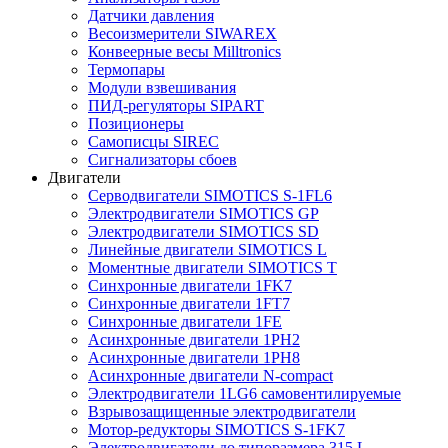
Датчики давления
Весоизмерители SIWAREX
Конвеерные весы Milltronics
Термопары
Модули взвешивания
ПИД-регуляторы SIPART
Позиционеры
Самописцы SIREC
Сигнализаторы сбоев
Двигатели
Серводвигатели SIMOTICS S-1FL6
Электродвигатели SIMOTICS GP
Электродвигатели SIMOTICS SD
Линейные двигатели SIMOTICS L
Моментные двигатели SIMOTICS T
Синхронные двигатели 1FK7
Синхронные двигатели 1FT7
Синхронные двигатели 1FE
Асинхронные двигатели 1PH2
Асинхронные двигатели 1PH8
Асинхронные двигатели N-compact
Электродвигатели 1LG6 cамовентилируемые
Взрывозащищенные электродвигатели
Мотор-редукторы SIMOTICS S-1FK7
Электродвигатели до типоразмера 315 L