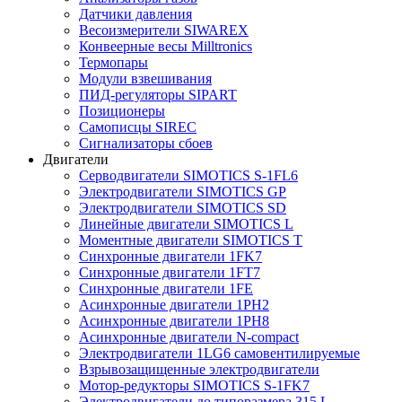
Датчики давления
Весоизмерители SIWAREX
Конвеерные весы Milltronics
Термопары
Модули взвешивания
ПИД-регуляторы SIPART
Позиционеры
Самописцы SIREC
Сигнализаторы сбоев
Двигатели
Серводвигатели SIMOTICS S-1FL6
Электродвигатели SIMOTICS GP
Электродвигатели SIMOTICS SD
Линейные двигатели SIMOTICS L
Моментные двигатели SIMOTICS T
Синхронные двигатели 1FK7
Синхронные двигатели 1FT7
Синхронные двигатели 1FE
Асинхронные двигатели 1PH2
Асинхронные двигатели 1PH8
Асинхронные двигатели N-compact
Электродвигатели 1LG6 cамовентилируемые
Взрывозащищенные электродвигатели
Мотор-редукторы SIMOTICS S-1FK7
Электродвигатели до типоразмера 315 L