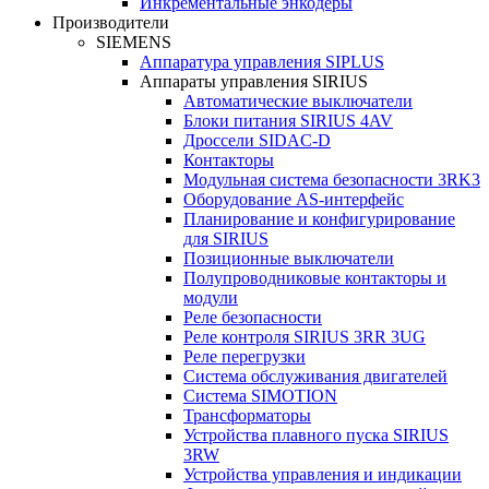
Инкрементальные энкодеры
Производители
SIEMENS
Аппаратура управления SIPLUS
Аппараты управления SIRIUS
Автоматические выключатели
Блоки питания SIRIUS 4AV
Дроссели SIDAC-D
Контакторы
Модульная система безопасности 3RK3
Оборудование AS-интерфейс
Планирование и конфигурирование
для SIRIUS
Позиционные выключатели
Полупроводниковые контакторы и
модули
Реле безопасности
Реле контроля SIRIUS 3RR 3UG
Реле перегрузки
Сиcтема обслуживания двигателей
Система SIMOTION
Трансформаторы
Устройства плавного пуска SIRIUS
3RW
Устройства управления и индикации