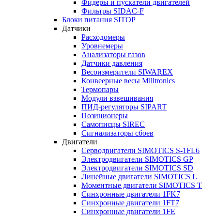
Фидеры и пускатели двигателей
Фильтры SIDAC-F
Блоки питания SITOP
Датчики
Расходомеры
Уровнемеры
Анализаторы газов
Датчики давления
Весоизмерители SIWAREX
Конвеерные весы Milltronics
Термопары
Модули взвешивания
ПИД-регуляторы SIPART
Позиционеры
Самописцы SIREC
Сигнализаторы сбоев
Двигатели
Серводвигатели SIMOTICS S-1FL6
Электродвигатели SIMOTICS GP
Электродвигатели SIMOTICS SD
Линейные двигатели SIMOTICS L
Моментные двигатели SIMOTICS T
Синхронные двигатели 1FK7
Синхронные двигатели 1FT7
Синхронные двигатели 1FE