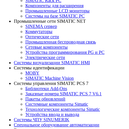
SIMATIC Rack PC
Компоненты для расширения
Промышленные LCD мониторы
Системы на базе SIMATIC PC
Промышленные сети SIMATIC NET
SINEMA сервер
Коммутаторы
Оптические сети
Промышленная беспроводная связь
Сетевые компоненты
Устройства программирования PG и PC
Электрические сети
Системы визуализации SIMATIC HMI
Системы идентификации
MOBY
SIMATIC Machine Vision
Системы управления SIMATIC PCS 7
Библиотеки Add-Ons
Заказные номера SIMATIC PCS 7 V6.1
Пакеты обновлений
Системные компоненты Simatic
Технологические компоненты Simatic
Устройства ввода и вывода
Системы ЧПУ SINUMERIK
Специальное оборудование автоматизации