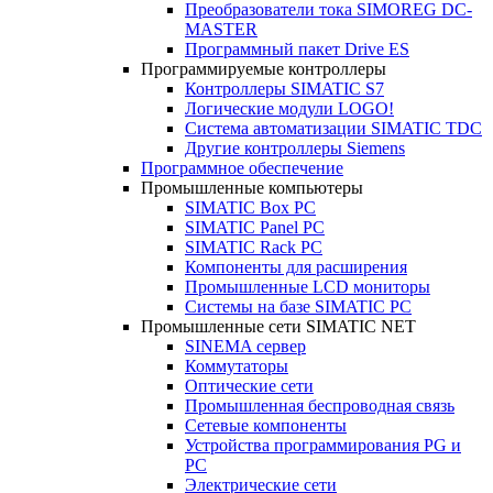
Преобразователи тока SIMOREG DC-
MASTER
Программный пакет Drive ES
Программируемые контроллеры
Контроллеры SIMATIC S7
Логические модули LOGO!
Система автоматизации SIMATIC TDC
Другие контроллеры Siemens
Программное обеспечение
Промышленные компьютеры
SIMATIC Box PC
SIMATIC Panel PС
SIMATIC Rack PC
Компоненты для расширения
Промышленные LCD мониторы
Системы на базе SIMATIC PC
Промышленные сети SIMATIC NET
SINEMA сервер
Коммутаторы
Оптические сети
Промышленная беспроводная связь
Сетевые компоненты
Устройства программирования PG и
PC
Электрические сети