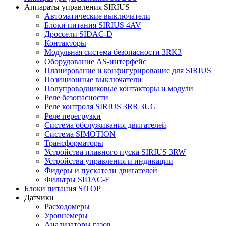
Аппараты управления SIRIUS
Автоматические выключатели
Блоки питания SIRIUS 4AV
Дроссели SIDAC-D
Контакторы
Модульная система безопасности 3RK3
Оборудование AS-интерфейс
Планирование и конфигурирование для SIRIUS
Позиционные выключатели
Полупроводниковые контакторы и модули
Реле безопасности
Реле контроля SIRIUS 3RR 3UG
Реле перегрузки
Сиcтема обслуживания двигателей
Система SIMOTION
Трансформаторы
Устройства плавного пуска SIRIUS 3RW
Устройства управления и индикации
Фидеры и пускатели двигателей
Фильтры SIDAC-F
Блоки питания SITOP
Датчики
Расходомеры
Уровнемеры
Анализаторы газов