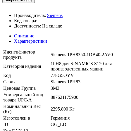
Производитель:
Siemens
Код товара:
Доступность:
На складе
Описание
Характеристики
Идентификатор
Siemens 1PH8350-1DB40-2AV0
продукта
1PH8 для SINAMICS S120 для
Категория изделия
производственных машин
Код
778G5OYV
Серия
Siemens 1PH83
Ценовая Группа
3M3
Универсальный код
887621175900
товара UPC-A
Номинальный Вес
2295,800 Кг
(Кг)
Изготовлен в
Германия
ID
GG_LD
Код EAN-13
-