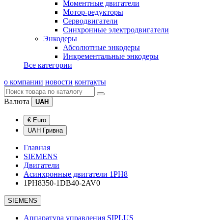
Моментные двигатели
Мотор-редукторы
Серводвигатели
Синхронные электродвигатели
Энкодеры
Абсолютные энкодеры
Инкрементальные энкодеры
Все категории
о компании
новости
контакты
Валюта
UAH
€ Euro
UAH Гривна
Главная
SIEMENS
Двигатели
Асинхронные двигатели 1PH8
1PH8350-1DB40-2AV0
SIEMENS
Аппаратура управления SIPLUS