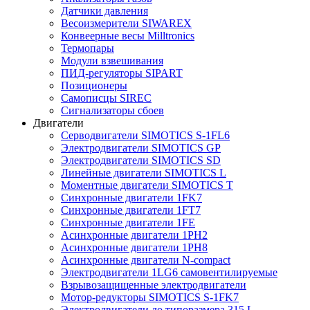
Датчики давления
Весоизмерители SIWAREX
Конвеерные весы Milltronics
Термопары
Модули взвешивания
ПИД-регуляторы SIPART
Позиционеры
Самописцы SIREC
Сигнализаторы сбоев
Двигатели
Серводвигатели SIMOTICS S-1FL6
Электродвигатели SIMOTICS GP
Электродвигатели SIMOTICS SD
Линейные двигатели SIMOTICS L
Моментные двигатели SIMOTICS T
Синхронные двигатели 1FK7
Синхронные двигатели 1FT7
Синхронные двигатели 1FE
Асинхронные двигатели 1PH2
Асинхронные двигатели 1PH8
Асинхронные двигатели N-compact
Электродвигатели 1LG6 cамовентилируемые
Взрывозащищенные электродвигатели
Мотор-редукторы SIMOTICS S-1FK7
Электродвигатели до типоразмера 315 L