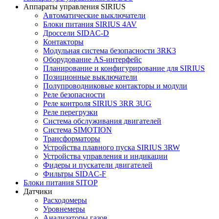
Аппараты управления SIRIUS
Автоматические выключатели
Блоки питания SIRIUS 4AV
Дроссели SIDAC-D
Контакторы
Модульная система безопасности 3RK3
Оборудование AS-интерфейс
Планирование и конфигурирование для SIRIUS
Позиционные выключатели
Полупроводниковые контакторы и модули
Реле безопасности
Реле контроля SIRIUS 3RR 3UG
Реле перегрузки
Сиcтема обслуживания двигателей
Система SIMOTION
Трансформаторы
Устройства плавного пуска SIRIUS 3RW
Устройства управления и индикации
Фидеры и пускатели двигателей
Фильтры SIDAC-F
Блоки питания SITOP
Датчики
Расходомеры
Уровнемеры
Анализаторы газов