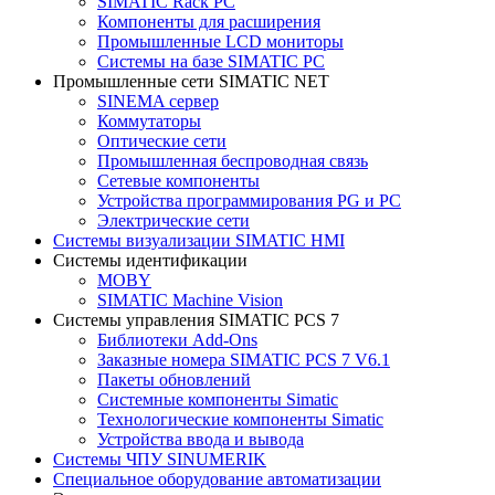
SIMATIC Rack PC
Компоненты для расширения
Промышленные LCD мониторы
Системы на базе SIMATIC PC
Промышленные сети SIMATIC NET
SINEMA сервер
Коммутаторы
Оптические сети
Промышленная беспроводная связь
Сетевые компоненты
Устройства программирования PG и PC
Электрические сети
Системы визуализации SIMATIC HMI
Системы идентификации
MOBY
SIMATIC Machine Vision
Системы управления SIMATIC PCS 7
Библиотеки Add-Ons
Заказные номера SIMATIC PCS 7 V6.1
Пакеты обновлений
Системные компоненты Simatic
Технологические компоненты Simatic
Устройства ввода и вывода
Системы ЧПУ SINUMERIK
Специальное оборудование автоматизации