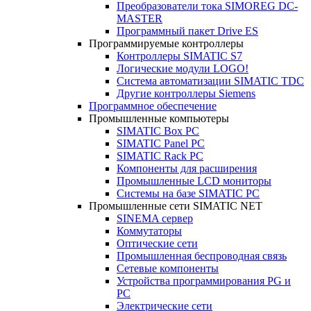
Преобразователи тока SIMOREG DC-
MASTER
Программный пакет Drive ES
Программируемые контроллеры
Контроллеры SIMATIC S7
Логические модули LOGO!
Система автоматизации SIMATIC TDC
Другие контроллеры Siemens
Программное обеспечение
Промышленные компьютеры
SIMATIC Box PC
SIMATIC Panel PС
SIMATIC Rack PC
Компоненты для расширения
Промышленные LCD мониторы
Системы на базе SIMATIC PC
Промышленные сети SIMATIC NET
SINEMA сервер
Коммутаторы
Оптические сети
Промышленная беспроводная связь
Сетевые компоненты
Устройства программирования PG и
PC
Электрические сети