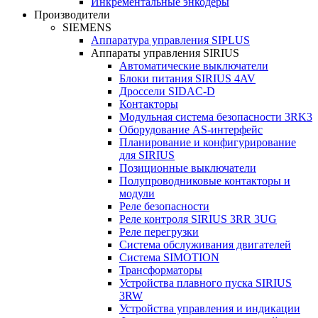
Инкрементальные энкодеры
Производители
SIEMENS
Аппаратура управления SIPLUS
Аппараты управления SIRIUS
Автоматические выключатели
Блоки питания SIRIUS 4AV
Дроссели SIDAC-D
Контакторы
Модульная система безопасности 3RK3
Оборудование AS-интерфейс
Планирование и конфигурирование
для SIRIUS
Позиционные выключатели
Полупроводниковые контакторы и
модули
Реле безопасности
Реле контроля SIRIUS 3RR 3UG
Реле перегрузки
Сиcтема обслуживания двигателей
Система SIMOTION
Трансформаторы
Устройства плавного пуска SIRIUS
3RW
Устройства управления и индикации