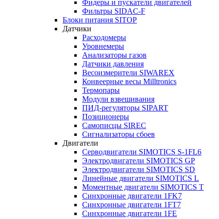
Фидеры и пускатели двигателей
Фильтры SIDAC-F
Блоки питания SITOP
Датчики
Расходомеры
Уровнемеры
Анализаторы газов
Датчики давления
Весоизмерители SIWAREX
Конвеерные весы Milltronics
Термопары
Модули взвешивания
ПИД-регуляторы SIPART
Позиционеры
Самописцы SIREC
Сигнализаторы сбоев
Двигатели
Серводвигатели SIMOTICS S-1FL6
Электродвигатели SIMOTICS GP
Электродвигатели SIMOTICS SD
Линейные двигатели SIMOTICS L
Моментные двигатели SIMOTICS T
Синхронные двигатели 1FK7
Синхронные двигатели 1FT7
Синхронные двигатели 1FE