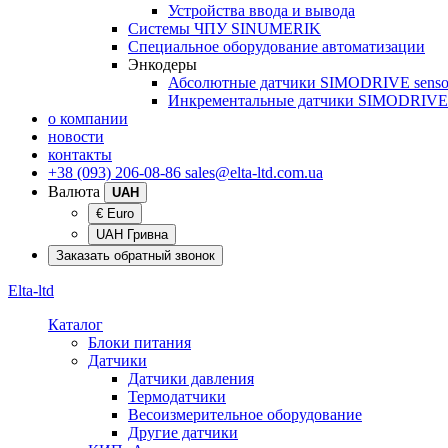
Устройства ввода и вывода
Системы ЧПУ SINUMERIK
Специальное оборудование автоматизации
Энкодеры
Абсолютные датчики SIMODRIVE senso
Инкрементальные датчики SIMODRIVE 
о компании
новости
контакты
+38 (093) 206-08-86
sales@elta-ltd.com.ua
Валюта
UAH
€ Euro
UAH Гривна
Заказать обратный звонок
Elta-ltd
Каталог
Блоки питания
Датчики
Датчики давления
Термодатчики
Весоизмерительное оборудование
Другие датчики