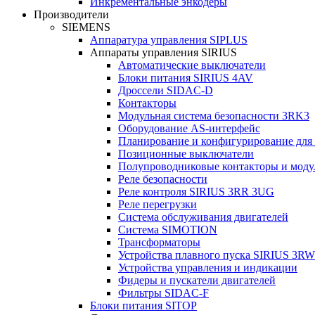
Инкрементальные энкодеры
Производители
SIEMENS
Аппаратура управления SIPLUS
Аппараты управления SIRIUS
Автоматические выключатели
Блоки питания SIRIUS 4AV
Дроссели SIDAC-D
Контакторы
Модульная система безопасности 3RK3
Оборудование AS-интерфейс
Планирование и конфигурирование для
Позиционные выключатели
Полупроводниковые контакторы и моду
Реле безопасности
Реле контроля SIRIUS 3RR 3UG
Реле перегрузки
Сиcтема обслуживания двигателей
Система SIMOTION
Трансформаторы
Устройства плавного пуска SIRIUS 3RW
Устройства управления и индикации
Фидеры и пускатели двигателей
Фильтры SIDAC-F
Блоки питания SITOP