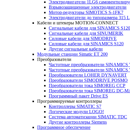
Электродвигатели 1LG6 cамовентилир
Взрывозащищенные электродвигатели
Мотор-редукторы SIMOTICS S-1FK7
Электродвигатели до типоразмера 315 L
Кабели и штекеры MOTION-CONNECT
Сигнальные кабели для SINAMICS S12
Сигнальные кабели для SINUMERIK
Силовые кабели для SIMODRIVE
Силовые кабели для SINAMICS S120
Другие сигнальные кабели
Модульные станции Simatic ET 200
Преобразователи
Частотные преобразователи SINAMICS
Частотные преобразователи SINAMICS
Преобразователи LOHER DYNAVERT
Преобразователи SIMODRIVE POSMO
Преобразователи тока SIMOREG CCP
Преобразователи тока SIMOREG DC-
Программный пакет Drive ES
Программируемые контроллеры
Контроллеры SIMATIC S7
Логические модули LOGO!
Система автоматизации SIMATIC TDC
Другие контроллеры Siemens
Программное обеспечение