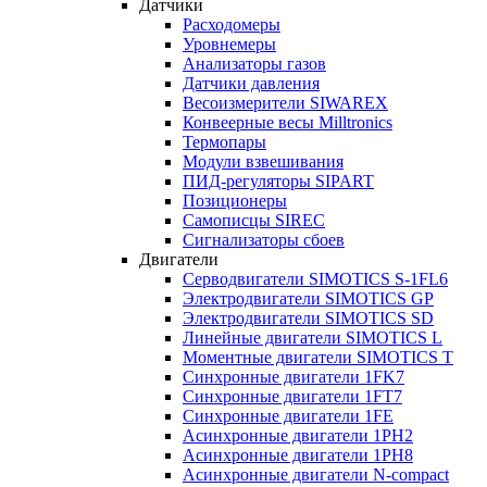
Датчики
Расходомеры
Уровнемеры
Анализаторы газов
Датчики давления
Весоизмерители SIWAREX
Конвеерные весы Milltronics
Термопары
Модули взвешивания
ПИД-регуляторы SIPART
Позиционеры
Самописцы SIREC
Сигнализаторы сбоев
Двигатели
Серводвигатели SIMOTICS S-1FL6
Электродвигатели SIMOTICS GP
Электродвигатели SIMOTICS SD
Линейные двигатели SIMOTICS L
Моментные двигатели SIMOTICS T
Синхронные двигатели 1FK7
Синхронные двигатели 1FT7
Синхронные двигатели 1FE
Асинхронные двигатели 1PH2
Асинхронные двигатели 1PH8
Асинхронные двигатели N-compact