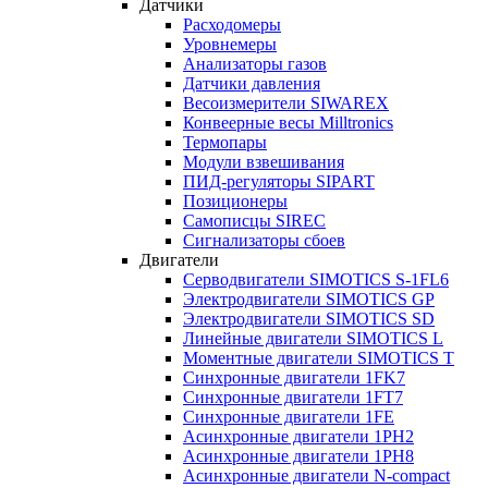
Датчики
Расходомеры
Уровнемеры
Анализаторы газов
Датчики давления
Весоизмерители SIWAREX
Конвеерные весы Milltronics
Термопары
Модули взвешивания
ПИД-регуляторы SIPART
Позиционеры
Самописцы SIREC
Сигнализаторы сбоев
Двигатели
Серводвигатели SIMOTICS S-1FL6
Электродвигатели SIMOTICS GP
Электродвигатели SIMOTICS SD
Линейные двигатели SIMOTICS L
Моментные двигатели SIMOTICS T
Синхронные двигатели 1FK7
Синхронные двигатели 1FT7
Синхронные двигатели 1FE
Асинхронные двигатели 1PH2
Асинхронные двигатели 1PH8
Асинхронные двигатели N-compact