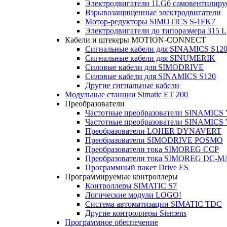
Электродвигатели 1LG6 cамовентилир
Взрывозащищенные электродвигатели
Мотор-редукторы SIMOTICS S-1FK7
Электродвигатели до типоразмера 315 L
Кабели и штекеры MOTION-CONNECT
Сигнальные кабели для SINAMICS S12
Сигнальные кабели для SINUMERIK
Силовые кабели для SIMODRIVE
Силовые кабели для SINAMICS S120
Другие сигнальные кабели
Модульные станции Simatic ET 200
Преобразователи
Частотные преобразователи SINAMICS
Частотные преобразователи SINAMICS
Преобразователи LOHER DYNAVERT
Преобразователи SIMODRIVE POSMO
Преобразователи тока SIMOREG CCP
Преобразователи тока SIMOREG DC-
Программный пакет Drive ES
Программируемые контроллеры
Контроллеры SIMATIC S7
Логические модули LOGO!
Система автоматизации SIMATIC TDC
Другие контроллеры Siemens
Программное обеспечение