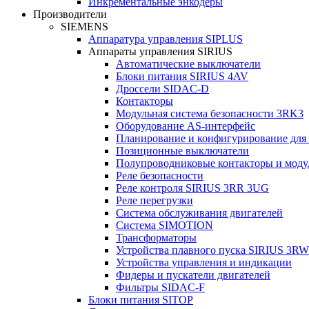
Инкрементальные энкодеры
Производители
SIEMENS
Аппаратура управления SIPLUS
Аппараты управления SIRIUS
Автоматические выключатели
Блоки питания SIRIUS 4AV
Дроссели SIDAC-D
Контакторы
Модульная система безопасности 3RK3
Оборудование AS-интерфейс
Планирование и конфигурирование для
Позиционные выключатели
Полупроводниковые контакторы и моду
Реле безопасности
Реле контроля SIRIUS 3RR 3UG
Реле перегрузки
Сиcтема обслуживания двигателей
Система SIMOTION
Трансформаторы
Устройства плавного пуска SIRIUS 3RW
Устройства управления и индикации
Фидеры и пускатели двигателей
Фильтры SIDAC-F
Блоки питания SITOP