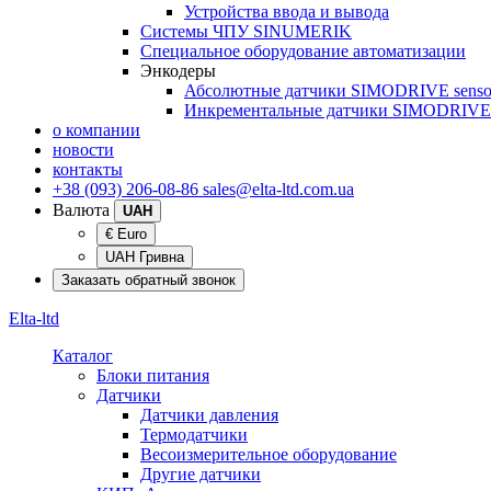
Устройства ввода и вывода
Системы ЧПУ SINUMERIK
Специальное оборудование автоматизации
Энкодеры
Абсолютные датчики SIMODRIVE senso
Инкрементальные датчики SIMODRIVE 
о компании
новости
контакты
+38 (093) 206-08-86
sales@elta-ltd.com.ua
Валюта
UAH
€ Euro
UAH Гривна
Заказать обратный звонок
Elta-ltd
Каталог
Блоки питания
Датчики
Датчики давления
Термодатчики
Весоизмерительное оборудование
Другие датчики