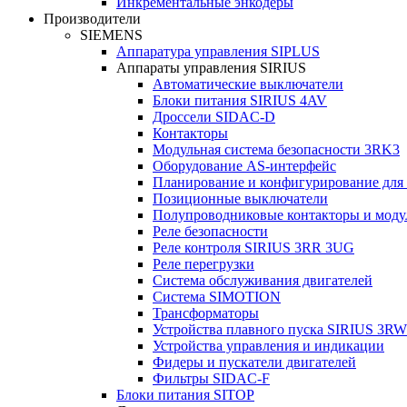
Инкрементальные энкодеры
Производители
SIEMENS
Аппаратура управления SIPLUS
Аппараты управления SIRIUS
Автоматические выключатели
Блоки питания SIRIUS 4AV
Дроссели SIDAC-D
Контакторы
Модульная система безопасности 3RK3
Оборудование AS-интерфейс
Планирование и конфигурирование для
Позиционные выключатели
Полупроводниковые контакторы и моду
Реле безопасности
Реле контроля SIRIUS 3RR 3UG
Реле перегрузки
Сиcтема обслуживания двигателей
Система SIMOTION
Трансформаторы
Устройства плавного пуска SIRIUS 3RW
Устройства управления и индикации
Фидеры и пускатели двигателей
Фильтры SIDAC-F
Блоки питания SITOP