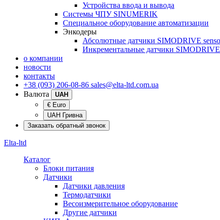
Устройства ввода и вывода
Системы ЧПУ SINUMERIK
Специальное оборудование автоматизации
Энкодеры
Абсолютные датчики SIMODRIVE senso
Инкрементальные датчики SIMODRIVE 
о компании
новости
контакты
+38 (093) 206-08-86
sales@elta-ltd.com.ua
Валюта
UAH
€ Euro
UAH Гривна
Заказать обратный звонок
Elta-ltd
Каталог
Блоки питания
Датчики
Датчики давления
Термодатчики
Весоизмерительное оборудование
Другие датчики