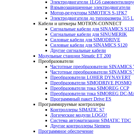
Электродвигатели 1LG6 cамовентилир
Взрывозащищенные электродвигатели
Мотор-редукторы SIMOTICS S-1FK7
Электродвигатели до типоразмера 315 L
Кабели и штекеры MOTION-CONNECT
Сигнальные кабели для SINAMICS S12
Сигнальные кабели для SINUMERIK
Силовые кабели для SIMODRIVE
Силовые кабели для SINAMICS S120
Другие сигнальные кабели
Модульные станции Simatic ET 200
Преобразователи
Частотные преобразователи SINAMICS
Частотные преобразователи SINAMICS
Преобразователи LOHER DYNAVERT
Преобразователи SIMODRIVE POSMO
Преобразователи тока SIMOREG CCP
Преобразователи тока SIMOREG DC-
Программный пакет Drive ES
Программируемые контроллеры
Контроллеры SIMATIC S7
Логические модули LOGO!
Система автоматизации SIMATIC TDC
Другие контроллеры Siemens
Программное обеспечение