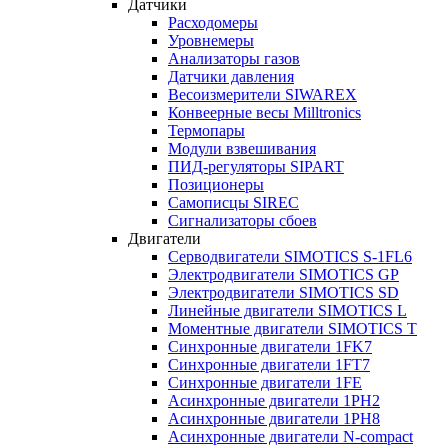
Датчики
Расходомеры
Уровнемеры
Анализаторы газов
Датчики давления
Весоизмерители SIWAREX
Конвеерные весы Milltronics
Термопары
Модули взвешивания
ПИД-регуляторы SIPART
Позиционеры
Самописцы SIREC
Сигнализаторы сбоев
Двигатели
Серводвигатели SIMOTICS S-1FL6
Электродвигатели SIMOTICS GP
Электродвигатели SIMOTICS SD
Линейные двигатели SIMOTICS L
Моментные двигатели SIMOTICS T
Синхронные двигатели 1FK7
Синхронные двигатели 1FT7
Синхронные двигатели 1FE
Асинхронные двигатели 1PH2
Асинхронные двигатели 1PH8
Асинхронные двигатели N-compact