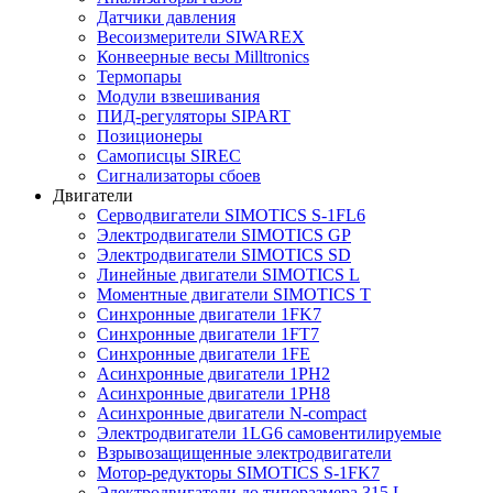
Датчики давления
Весоизмерители SIWAREX
Конвеерные весы Milltronics
Термопары
Модули взвешивания
ПИД-регуляторы SIPART
Позиционеры
Самописцы SIREC
Сигнализаторы сбоев
Двигатели
Серводвигатели SIMOTICS S-1FL6
Электродвигатели SIMOTICS GP
Электродвигатели SIMOTICS SD
Линейные двигатели SIMOTICS L
Моментные двигатели SIMOTICS T
Синхронные двигатели 1FK7
Синхронные двигатели 1FT7
Синхронные двигатели 1FE
Асинхронные двигатели 1PH2
Асинхронные двигатели 1PH8
Асинхронные двигатели N-compact
Электродвигатели 1LG6 cамовентилируемые
Взрывозащищенные электродвигатели
Мотор-редукторы SIMOTICS S-1FK7
Электродвигатели до типоразмера 315 L