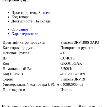
Производитель:
Siemens
Код товара:
Доступность:
На складе
Описание
Характеристики
Идентификатор продукта
Siemens 3RV1986-3AP3
Категория продукта
Поворотная рукоятка
Ценовая Группа
41E
ID
CC-IC10
Код
GKQC0GAK
Номинальный Вес
3,509 Кг
Код EAN-13
4011209845169
Серия
Siemens 3RV19
Универсальный код товара UPC-A
040892960402
Произведен в
Италия
Несмотря на тот фактор, что в соответствующей нише рынка