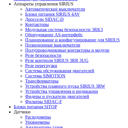
Аппараты управления SIRIUS
Автоматические выключатели
Блоки питания SIRIUS 4AV
Дроссели SIDAC-D
Контакторы
Модульная система безопасности 3RK3
Оборудование AS-интерфейс
Планирование и конфигурирование для SIRIUS
Позиционные выключатели
Полупроводниковые контакторы и модули
Реле безопасности
Реле контроля SIRIUS 3RR 3UG
Реле перегрузки
Сиcтема обслуживания двигателей
Система SIMOTION
Трансформаторы
Устройства плавного пуска SIRIUS 3RW
Устройства управления и индикации
Фидеры и пускатели двигателей
Фильтры SIDAC-F
Блоки питания SITOP
Датчики
Расходомеры
Уровнемеры
Анализаторы газов