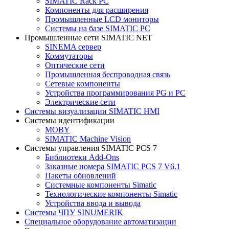
SIMATIC Rack PC
Компоненты для расширения
Промышленные LCD мониторы
Системы на базе SIMATIC PC
Промышленные сети SIMATIC NET
SINEMA сервер
Коммутаторы
Оптические сети
Промышленная беспроводная связь
Сетевые компоненты
Устройства программирования PG и PC
Электрические сети
Системы визуализации SIMATIC HMI
Системы идентификации
MOBY
SIMATIC Machine Vision
Системы управления SIMATIC PCS 7
Библиотеки Add-Ons
Заказные номера SIMATIC PCS 7 V6.1
Пакеты обновлений
Системные компоненты Simatic
Технологические компоненты Simatic
Устройства ввода и вывода
Системы ЧПУ SINUMERIK
Специальное оборудование автоматизации