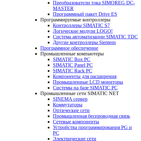
Преобразователи тока SIMOREG DC-
MASTER
Программный пакет Drive ES
Программируемые контроллеры
Контроллеры SIMATIC S7
Логические модули LOGO!
Система автоматизации SIMATIC TDC
Другие контроллеры Siemens
Программное обеспечение
Промышленные компьютеры
SIMATIC Box PC
SIMATIC Panel PС
SIMATIC Rack PC
Компоненты для расширения
Промышленные LCD мониторы
Системы на базе SIMATIC PC
Промышленные сети SIMATIC NET
SINEMA сервер
Коммутаторы
Оптические сети
Промышленная беспроводная связь
Сетевые компоненты
Устройства программирования PG и
PC
Электрические сети