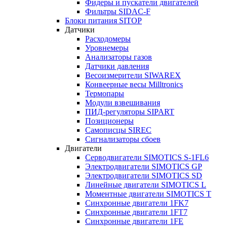
Фидеры и пускатели двигателей
Фильтры SIDAC-F
Блоки питания SITOP
Датчики
Расходомеры
Уровнемеры
Анализаторы газов
Датчики давления
Весоизмерители SIWAREX
Конвеерные весы Milltronics
Термопары
Модули взвешивания
ПИД-регуляторы SIPART
Позиционеры
Самописцы SIREC
Сигнализаторы сбоев
Двигатели
Серводвигатели SIMOTICS S-1FL6
Электродвигатели SIMOTICS GP
Электродвигатели SIMOTICS SD
Линейные двигатели SIMOTICS L
Моментные двигатели SIMOTICS T
Синхронные двигатели 1FK7
Синхронные двигатели 1FT7
Синхронные двигатели 1FE