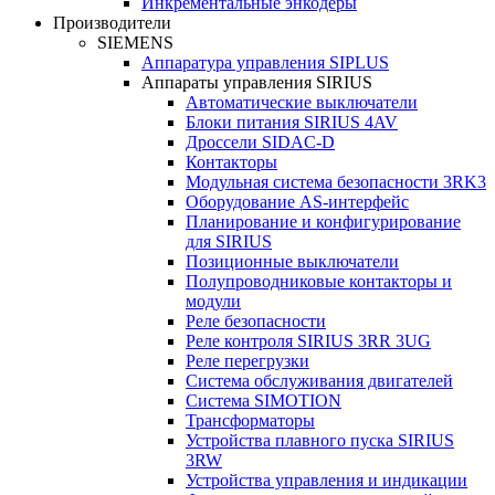
Инкрементальные энкодеры
Производители
SIEMENS
Аппаратура управления SIPLUS
Аппараты управления SIRIUS
Автоматические выключатели
Блоки питания SIRIUS 4AV
Дроссели SIDAC-D
Контакторы
Модульная система безопасности 3RK3
Оборудование AS-интерфейс
Планирование и конфигурирование
для SIRIUS
Позиционные выключатели
Полупроводниковые контакторы и
модули
Реле безопасности
Реле контроля SIRIUS 3RR 3UG
Реле перегрузки
Сиcтема обслуживания двигателей
Система SIMOTION
Трансформаторы
Устройства плавного пуска SIRIUS
3RW
Устройства управления и индикации