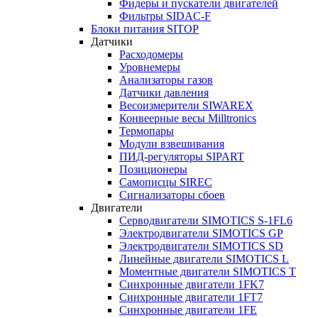
Фидеры и пускатели двигателей
Фильтры SIDAC-F
Блоки питания SITOP
Датчики
Расходомеры
Уровнемеры
Анализаторы газов
Датчики давления
Весоизмерители SIWAREX
Конвеерные весы Milltronics
Термопары
Модули взвешивания
ПИД-регуляторы SIPART
Позиционеры
Самописцы SIREC
Сигнализаторы сбоев
Двигатели
Серводвигатели SIMOTICS S-1FL6
Электродвигатели SIMOTICS GP
Электродвигатели SIMOTICS SD
Линейные двигатели SIMOTICS L
Моментные двигатели SIMOTICS T
Синхронные двигатели 1FK7
Синхронные двигатели 1FT7
Синхронные двигатели 1FE