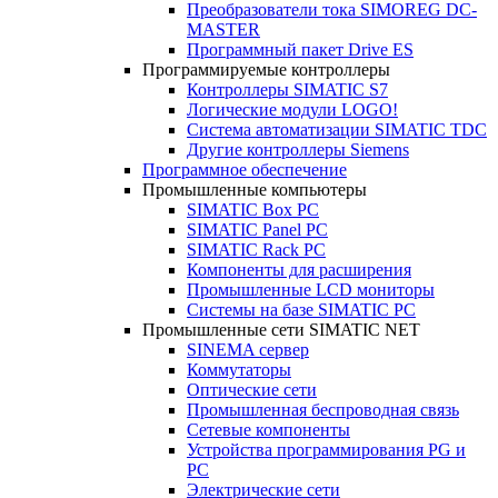
Преобразователи тока SIMOREG DC-
MASTER
Программный пакет Drive ES
Программируемые контроллеры
Контроллеры SIMATIC S7
Логические модули LOGO!
Система автоматизации SIMATIC TDC
Другие контроллеры Siemens
Программное обеспечение
Промышленные компьютеры
SIMATIC Box PC
SIMATIC Panel PС
SIMATIC Rack PC
Компоненты для расширения
Промышленные LCD мониторы
Системы на базе SIMATIC PC
Промышленные сети SIMATIC NET
SINEMA сервер
Коммутаторы
Оптические сети
Промышленная беспроводная связь
Сетевые компоненты
Устройства программирования PG и
PC
Электрические сети