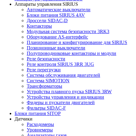
Аппараты управления SIRIUS
Автоматические выключатели
Блоки питания SIRIUS 4AV
Дроссели SIDAC-D
Контакторы
Модульная система безопасности 3RK3
Оборудование AS-интерфейс
Планирование и конфигурирование для SIRIUS
Позиционные выключатели
Полупроводниковые контакторы и модули
Реле безопасности
Реле контроля SIRIUS 3RR 3UG
Реле перегрузки
Сиcтема обслуживания двигателей
Система SIMOTION
Трансформаторы
Устройства плавного пуска SIRIUS 3RW
Устройства управления и индикации
Фидеры и пускатели двигателей
Фильтры SIDAC-F
Блоки питания SITOP
Датчики
Расходомеры
Уровнемеры
Анализаторы газов