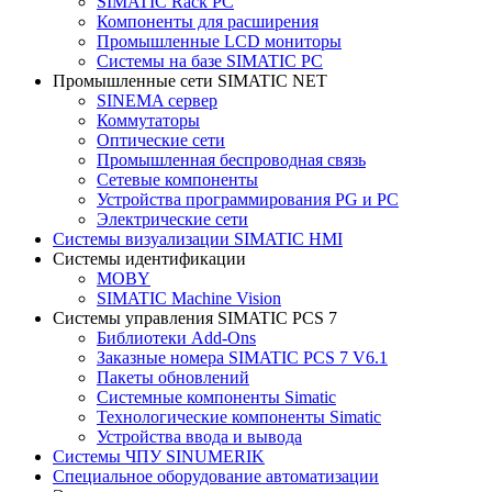
SIMATIC Rack PC
Компоненты для расширения
Промышленные LCD мониторы
Системы на базе SIMATIC PC
Промышленные сети SIMATIC NET
SINEMA сервер
Коммутаторы
Оптические сети
Промышленная беспроводная связь
Сетевые компоненты
Устройства программирования PG и PC
Электрические сети
Системы визуализации SIMATIC HMI
Системы идентификации
MOBY
SIMATIC Machine Vision
Системы управления SIMATIC PCS 7
Библиотеки Add-Ons
Заказные номера SIMATIC PCS 7 V6.1
Пакеты обновлений
Системные компоненты Simatic
Технологические компоненты Simatic
Устройства ввода и вывода
Системы ЧПУ SINUMERIK
Специальное оборудование автоматизации