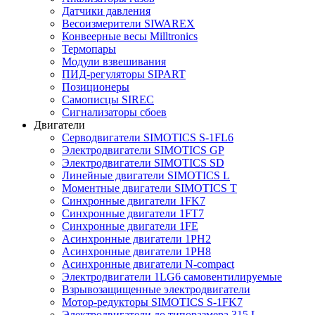
Датчики давления
Весоизмерители SIWAREX
Конвеерные весы Milltronics
Термопары
Модули взвешивания
ПИД-регуляторы SIPART
Позиционеры
Самописцы SIREC
Сигнализаторы сбоев
Двигатели
Серводвигатели SIMOTICS S-1FL6
Электродвигатели SIMOTICS GP
Электродвигатели SIMOTICS SD
Линейные двигатели SIMOTICS L
Моментные двигатели SIMOTICS T
Синхронные двигатели 1FK7
Синхронные двигатели 1FT7
Синхронные двигатели 1FE
Асинхронные двигатели 1PH2
Асинхронные двигатели 1PH8
Асинхронные двигатели N-compact
Электродвигатели 1LG6 cамовентилируемые
Взрывозащищенные электродвигатели
Мотор-редукторы SIMOTICS S-1FK7
Электродвигатели до типоразмера 315 L