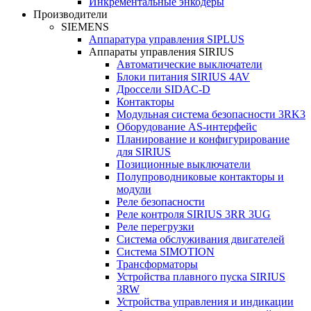
Инкрементальные энкодеры
Производители
SIEMENS
Аппаратура управления SIPLUS
Аппараты управления SIRIUS
Автоматические выключатели
Блоки питания SIRIUS 4AV
Дроссели SIDAC-D
Контакторы
Модульная система безопасности 3RK3
Оборудование AS-интерфейс
Планирование и конфигурирование
для SIRIUS
Позиционные выключатели
Полупроводниковые контакторы и
модули
Реле безопасности
Реле контроля SIRIUS 3RR 3UG
Реле перегрузки
Сиcтема обслуживания двигателей
Система SIMOTION
Трансформаторы
Устройства плавного пуска SIRIUS
3RW
Устройства управления и индикации