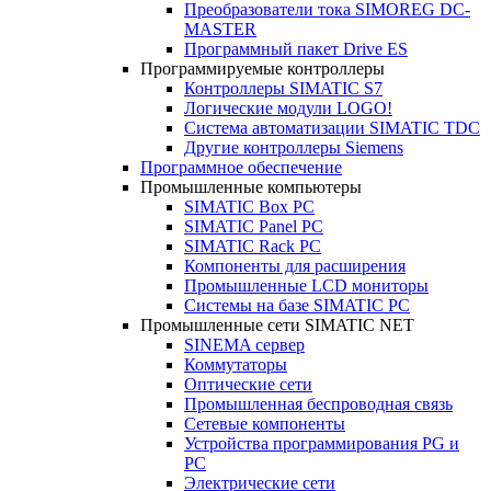
Преобразователи тока SIMOREG DC-
MASTER
Программный пакет Drive ES
Программируемые контроллеры
Контроллеры SIMATIC S7
Логические модули LOGO!
Система автоматизации SIMATIC TDC
Другие контроллеры Siemens
Программное обеспечение
Промышленные компьютеры
SIMATIC Box PC
SIMATIC Panel PС
SIMATIC Rack PC
Компоненты для расширения
Промышленные LCD мониторы
Системы на базе SIMATIC PC
Промышленные сети SIMATIC NET
SINEMA сервер
Коммутаторы
Оптические сети
Промышленная беспроводная связь
Сетевые компоненты
Устройства программирования PG и
PC
Электрические сети