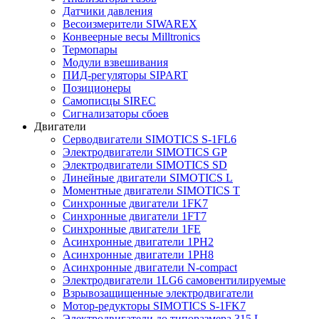
Датчики давления
Весоизмерители SIWAREX
Конвеерные весы Milltronics
Термопары
Модули взвешивания
ПИД-регуляторы SIPART
Позиционеры
Самописцы SIREC
Сигнализаторы сбоев
Двигатели
Серводвигатели SIMOTICS S-1FL6
Электродвигатели SIMOTICS GP
Электродвигатели SIMOTICS SD
Линейные двигатели SIMOTICS L
Моментные двигатели SIMOTICS T
Синхронные двигатели 1FK7
Синхронные двигатели 1FT7
Синхронные двигатели 1FE
Асинхронные двигатели 1PH2
Асинхронные двигатели 1PH8
Асинхронные двигатели N-compact
Электродвигатели 1LG6 cамовентилируемые
Взрывозащищенные электродвигатели
Мотор-редукторы SIMOTICS S-1FK7
Электродвигатели до типоразмера 315 L