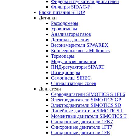
Фидеры и пускатели двигателей
Фильтры SIDAC-F
Блоки питания SITOP
Датчики
Расходомеры
Уровнемеры
Анализаторы газов
Датчики давления
Весоизмерители SIWAREX
Конвеерные весы Milltronics
Термопары
Модули взвешивания
ПИД-регуляторы SIPART
Позиционеры
Самописцы SIREC
Сигнализаторы сбоев
Двигатели
Серводвигатели SIMOTICS S-1FL6
Электродвигатели SIMOTICS GP
Электродвигатели SIMOTICS SD
Линейные двигатели SIMOTICS L
Моментные двигатели SIMOTICS T
Синхронные двигатели 1FK7
Синхронные двигатели 1FT7
Синхронные двигатели 1FE