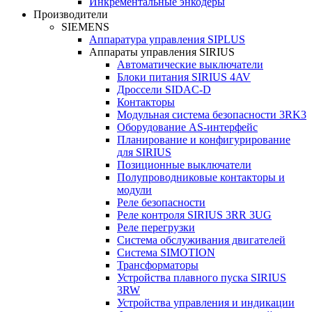
Инкрементальные энкодеры
Производители
SIEMENS
Аппаратура управления SIPLUS
Аппараты управления SIRIUS
Автоматические выключатели
Блоки питания SIRIUS 4AV
Дроссели SIDAC-D
Контакторы
Модульная система безопасности 3RK3
Оборудование AS-интерфейс
Планирование и конфигурирование
для SIRIUS
Позиционные выключатели
Полупроводниковые контакторы и
модули
Реле безопасности
Реле контроля SIRIUS 3RR 3UG
Реле перегрузки
Сиcтема обслуживания двигателей
Система SIMOTION
Трансформаторы
Устройства плавного пуска SIRIUS
3RW
Устройства управления и индикации