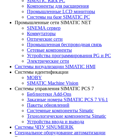
SIMATIC Rack PC
Компоненты для расширения
Промышленные LCD мониторы
Системы на базе SIMATIC PC
Промышленные сети SIMATIC NET
SINEMA сервер
Коммутаторы
Оптические сети
Промышленная беспроводная связь
Сетевые компоненты
Устройства программирования PG и PC
Электрические сети
Системы визуализации SIMATIC HMI
Системы идентификации
MOBY
SIMATIC Machine Vision
Системы управления SIMATIC PCS 7
Библиотеки Add-Ons
Заказные номера SIMATIC PCS 7 V6.1
Пакеты обновлений
Системные компоненты Simatic
Технологические компоненты Simatic
Устройства ввода и вывода
Системы ЧПУ SINUMERIK
Специальное оборудование автоматизации