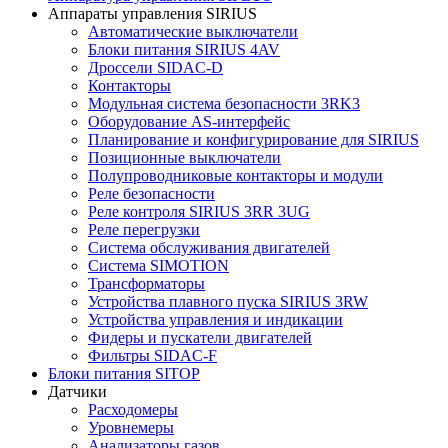
Аппараты управления SIRIUS
Автоматические выключатели
Блоки питания SIRIUS 4AV
Дроссели SIDAC-D
Контакторы
Модульная система безопасности 3RK3
Оборудование AS-интерфейс
Планирование и конфигурирование для SIRIUS
Позиционные выключатели
Полупроводниковые контакторы и модули
Реле безопасности
Реле контроля SIRIUS 3RR 3UG
Реле перегрузки
Сиcтема обслуживания двигателей
Система SIMOTION
Трансформаторы
Устройства плавного пуска SIRIUS 3RW
Устройства управления и индикации
Фидеры и пускатели двигателей
Фильтры SIDAC-F
Блоки питания SITOP
Датчики
Расходомеры
Уровнемеры
Анализаторы газов