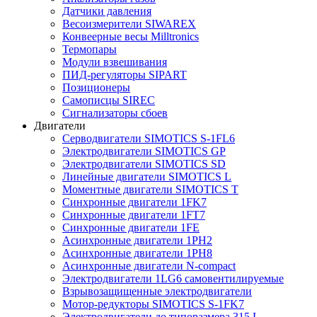
Датчики давления
Весоизмерители SIWAREX
Конвеерные весы Milltronics
Термопары
Модули взвешивания
ПИД-регуляторы SIPART
Позиционеры
Самописцы SIREC
Сигнализаторы сбоев
Двигатели
Серводвигатели SIMOTICS S-1FL6
Электродвигатели SIMOTICS GP
Электродвигатели SIMOTICS SD
Линейные двигатели SIMOTICS L
Моментные двигатели SIMOTICS T
Синхронные двигатели 1FK7
Синхронные двигатели 1FT7
Синхронные двигатели 1FE
Асинхронные двигатели 1PH2
Асинхронные двигатели 1PH8
Асинхронные двигатели N-compact
Электродвигатели 1LG6 cамовентилируемые
Взрывозащищенные электродвигатели
Мотор-редукторы SIMOTICS S-1FK7
Электродвигатели до типоразмера 315 L