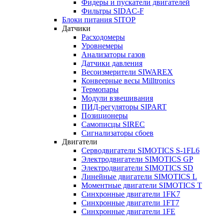
Фидеры и пускатели двигателей
Фильтры SIDAC-F
Блоки питания SITOP
Датчики
Расходомеры
Уровнемеры
Анализаторы газов
Датчики давления
Весоизмерители SIWAREX
Конвеерные весы Milltronics
Термопары
Модули взвешивания
ПИД-регуляторы SIPART
Позиционеры
Самописцы SIREC
Сигнализаторы сбоев
Двигатели
Серводвигатели SIMOTICS S-1FL6
Электродвигатели SIMOTICS GP
Электродвигатели SIMOTICS SD
Линейные двигатели SIMOTICS L
Моментные двигатели SIMOTICS T
Синхронные двигатели 1FK7
Синхронные двигатели 1FT7
Синхронные двигатели 1FE