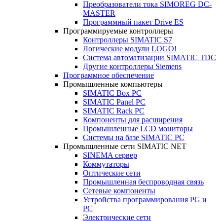
Преобразователи тока SIMOREG DC-
MASTER
Программный пакет Drive ES
Программируемые контроллеры
Контроллеры SIMATIC S7
Логические модули LOGO!
Система автоматизации SIMATIC TDC
Другие контроллеры Siemens
Программное обеспечение
Промышленные компьютеры
SIMATIC Box PC
SIMATIC Panel PС
SIMATIC Rack PC
Компоненты для расширения
Промышленные LCD мониторы
Системы на базе SIMATIC PC
Промышленные сети SIMATIC NET
SINEMA сервер
Коммутаторы
Оптические сети
Промышленная беспроводная связь
Сетевые компоненты
Устройства программирования PG и
PC
Электрические сети