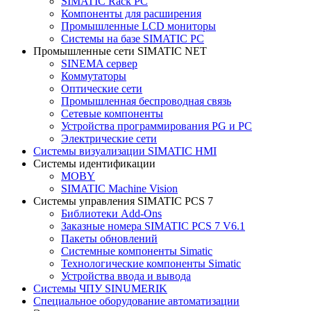
SIMATIC Rack PC
Компоненты для расширения
Промышленные LCD мониторы
Системы на базе SIMATIC PC
Промышленные сети SIMATIC NET
SINEMA сервер
Коммутаторы
Оптические сети
Промышленная беспроводная связь
Сетевые компоненты
Устройства программирования PG и PC
Электрические сети
Системы визуализации SIMATIC HMI
Системы идентификации
MOBY
SIMATIC Machine Vision
Системы управления SIMATIC PCS 7
Библиотеки Add-Ons
Заказные номера SIMATIC PCS 7 V6.1
Пакеты обновлений
Системные компоненты Simatic
Технологические компоненты Simatic
Устройства ввода и вывода
Системы ЧПУ SINUMERIK
Специальное оборудование автоматизации