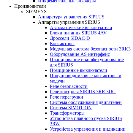
Инкрементальные энкодеры
Производители
SIEMENS
Аппаратура управления SIPLUS
Аппараты управления SIRIUS
Автоматические выключатели
Блоки питания SIRIUS 4AV
Дроссели SIDAC-D
Контакторы
Модульная система безопасности 3RK3
Оборудование AS-интерфейс
Планирование и конфигурирование
для SIRIUS
Позиционные выключатели
Полупроводниковые контакторы и
модули
Реле безопасности
Реле контроля SIRIUS 3RR 3UG
Реле перегрузки
Сиcтема обслуживания двигателей
Система SIMOTION
Трансформаторы
Устройства плавного пуска SIRIUS
3RW
Устройства управления и индикации