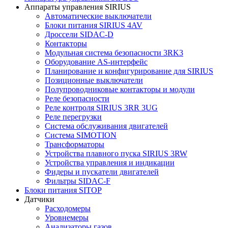
Аппараты управления SIRIUS
Автоматические выключатели
Блоки питания SIRIUS 4AV
Дроссели SIDAC-D
Контакторы
Модульная система безопасности 3RK3
Оборудование AS-интерфейс
Планирование и конфигурирование для SIRIUS
Позиционные выключатели
Полупроводниковые контакторы и модули
Реле безопасности
Реле контроля SIRIUS 3RR 3UG
Реле перегрузки
Сиcтема обслуживания двигателей
Система SIMOTION
Трансформаторы
Устройства плавного пуска SIRIUS 3RW
Устройства управления и индикации
Фидеры и пускатели двигателей
Фильтры SIDAC-F
Блоки питания SITOP
Датчики
Расходомеры
Уровнемеры
Анализаторы газов