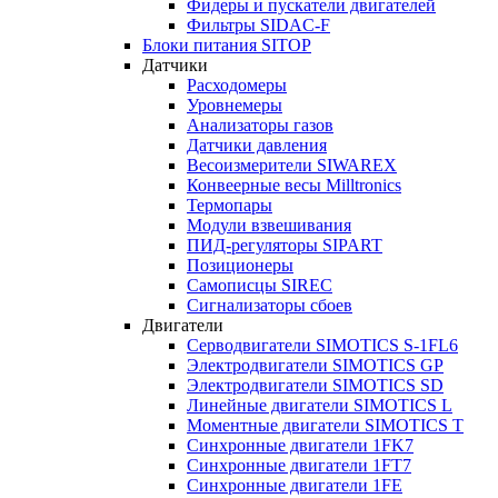
Фидеры и пускатели двигателей
Фильтры SIDAC-F
Блоки питания SITOP
Датчики
Расходомеры
Уровнемеры
Анализаторы газов
Датчики давления
Весоизмерители SIWAREX
Конвеерные весы Milltronics
Термопары
Модули взвешивания
ПИД-регуляторы SIPART
Позиционеры
Самописцы SIREC
Сигнализаторы сбоев
Двигатели
Серводвигатели SIMOTICS S-1FL6
Электродвигатели SIMOTICS GP
Электродвигатели SIMOTICS SD
Линейные двигатели SIMOTICS L
Моментные двигатели SIMOTICS T
Синхронные двигатели 1FK7
Синхронные двигатели 1FT7
Синхронные двигатели 1FE