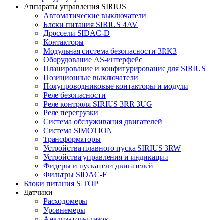
Аппараты управления SIRIUS
Автоматические выключатели
Блоки питания SIRIUS 4AV
Дроссели SIDAC-D
Контакторы
Модульная система безопасности 3RK3
Оборудование AS-интерфейс
Планирование и конфигурирование для SIRIUS
Позиционные выключатели
Полупроводниковые контакторы и модули
Реле безопасности
Реле контроля SIRIUS 3RR 3UG
Реле перегрузки
Сиcтема обслуживания двигателей
Система SIMOTION
Трансформаторы
Устройства плавного пуска SIRIUS 3RW
Устройства управления и индикации
Фидеры и пускатели двигателей
Фильтры SIDAC-F
Блоки питания SITOP
Датчики
Расходомеры
Уровнемеры
Анализаторы газов