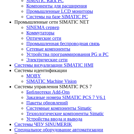
SIMATIC Rack PC
Компоненты для расширения
Промышленные LCD мониторы
Системы на базе SIMATIC PC
Промышленные сети SIMATIC NET
SINEMA сервер
Коммутаторы
Оптические сети
Промышленная беспроводная связь
Сетевые компоненты
Устройства программирования PG и PC
Электрические сети
Системы визуализации SIMATIC HMI
Системы идентификации
MOBY
SIMATIC Machine Vision
Системы управления SIMATIC PCS 7
Библиотеки Add-Ons
Заказные номера SIMATIC PCS 7 V6.1
Пакеты обновлений
Системные компоненты Simatic
Технологические компоненты Simatic
Устройства ввода и вывода
Системы ЧПУ SINUMERIK
Специальное оборудование автоматизации