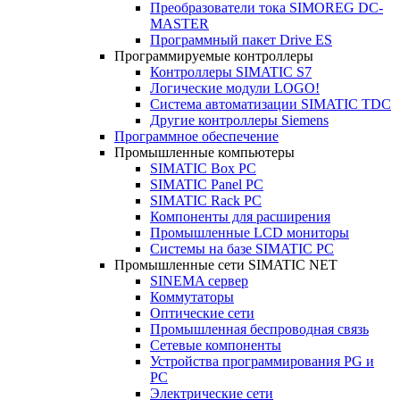
Преобразователи тока SIMOREG DC-
MASTER
Программный пакет Drive ES
Программируемые контроллеры
Контроллеры SIMATIC S7
Логические модули LOGO!
Система автоматизации SIMATIC TDC
Другие контроллеры Siemens
Программное обеспечение
Промышленные компьютеры
SIMATIC Box PC
SIMATIC Panel PС
SIMATIC Rack PC
Компоненты для расширения
Промышленные LCD мониторы
Системы на базе SIMATIC PC
Промышленные сети SIMATIC NET
SINEMA сервер
Коммутаторы
Оптические сети
Промышленная беспроводная связь
Сетевые компоненты
Устройства программирования PG и
PC
Электрические сети