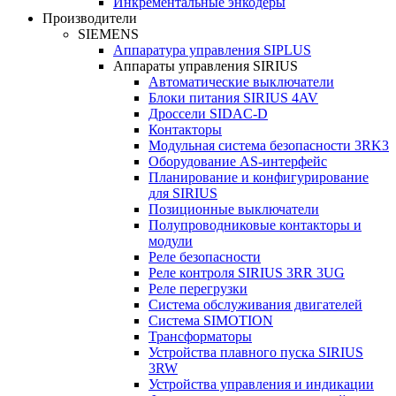
Инкрементальные энкодеры
Производители
SIEMENS
Аппаратура управления SIPLUS
Аппараты управления SIRIUS
Автоматические выключатели
Блоки питания SIRIUS 4AV
Дроссели SIDAC-D
Контакторы
Модульная система безопасности 3RK3
Оборудование AS-интерфейс
Планирование и конфигурирование
для SIRIUS
Позиционные выключатели
Полупроводниковые контакторы и
модули
Реле безопасности
Реле контроля SIRIUS 3RR 3UG
Реле перегрузки
Сиcтема обслуживания двигателей
Система SIMOTION
Трансформаторы
Устройства плавного пуска SIRIUS
3RW
Устройства управления и индикации