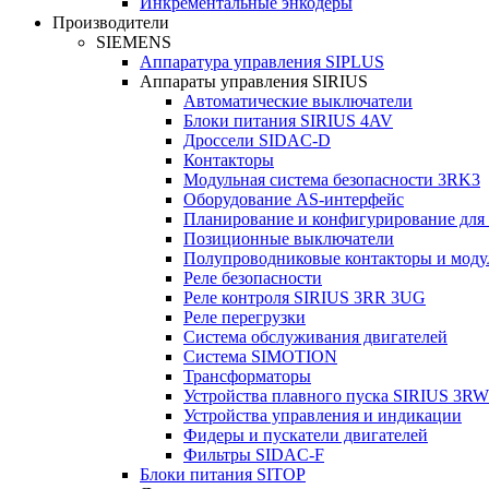
Инкрементальные энкодеры
Производители
SIEMENS
Аппаратура управления SIPLUS
Аппараты управления SIRIUS
Автоматические выключатели
Блоки питания SIRIUS 4AV
Дроссели SIDAC-D
Контакторы
Модульная система безопасности 3RK3
Оборудование AS-интерфейс
Планирование и конфигурирование для
Позиционные выключатели
Полупроводниковые контакторы и моду
Реле безопасности
Реле контроля SIRIUS 3RR 3UG
Реле перегрузки
Сиcтема обслуживания двигателей
Система SIMOTION
Трансформаторы
Устройства плавного пуска SIRIUS 3RW
Устройства управления и индикации
Фидеры и пускатели двигателей
Фильтры SIDAC-F
Блоки питания SITOP