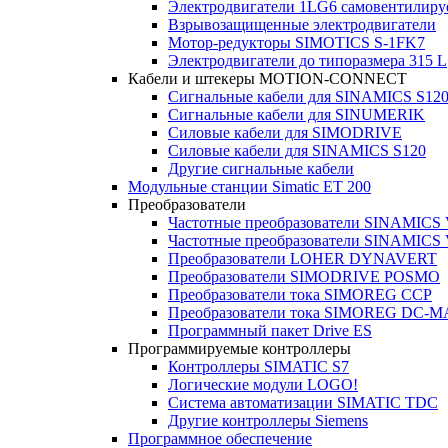
Электродвигатели 1LG6 cамовентилир
Взрывозащищенные электродвигатели
Мотор-редукторы SIMOTICS S-1FK7
Электродвигатели до типоразмера 315 L
Кабели и штекеры MOTION-CONNECT
Сигнальные кабели для SINAMICS S12
Сигнальные кабели для SINUMERIK
Силовые кабели для SIMODRIVE
Силовые кабели для SINAMICS S120
Другие сигнальные кабели
Модульные станции Simatic ET 200
Преобразователи
Частотные преобразователи SINAMICS
Частотные преобразователи SINAMICS
Преобразователи LOHER DYNAVERT
Преобразователи SIMODRIVE POSMO
Преобразователи тока SIMOREG CCP
Преобразователи тока SIMOREG DC-
Программный пакет Drive ES
Программируемые контроллеры
Контроллеры SIMATIC S7
Логические модули LOGO!
Система автоматизации SIMATIC TDC
Другие контроллеры Siemens
Программное обеспечение