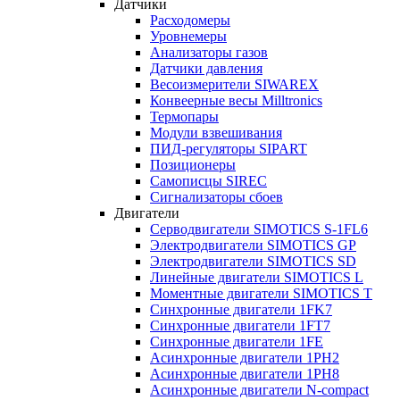
Датчики
Расходомеры
Уровнемеры
Анализаторы газов
Датчики давления
Весоизмерители SIWAREX
Конвеерные весы Milltronics
Термопары
Модули взвешивания
ПИД-регуляторы SIPART
Позиционеры
Самописцы SIREC
Сигнализаторы сбоев
Двигатели
Серводвигатели SIMOTICS S-1FL6
Электродвигатели SIMOTICS GP
Электродвигатели SIMOTICS SD
Линейные двигатели SIMOTICS L
Моментные двигатели SIMOTICS T
Синхронные двигатели 1FK7
Синхронные двигатели 1FT7
Синхронные двигатели 1FE
Асинхронные двигатели 1PH2
Асинхронные двигатели 1PH8
Асинхронные двигатели N-compact