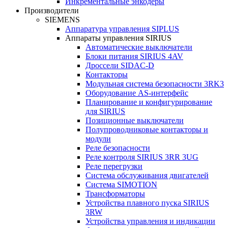
Инкрементальные энкодеры
Производители
SIEMENS
Аппаратура управления SIPLUS
Аппараты управления SIRIUS
Автоматические выключатели
Блоки питания SIRIUS 4AV
Дроссели SIDAC-D
Контакторы
Модульная система безопасности 3RK3
Оборудование AS-интерфейс
Планирование и конфигурирование
для SIRIUS
Позиционные выключатели
Полупроводниковые контакторы и
модули
Реле безопасности
Реле контроля SIRIUS 3RR 3UG
Реле перегрузки
Сиcтема обслуживания двигателей
Система SIMOTION
Трансформаторы
Устройства плавного пуска SIRIUS
3RW
Устройства управления и индикации