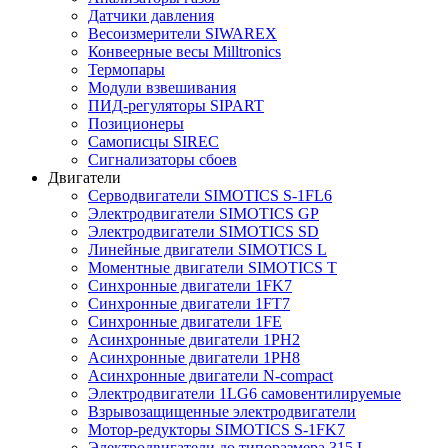
Датчики давления
Весоизмерители SIWAREX
Конвеерные весы Milltronics
Термопары
Модули взвешивания
ПИД-регуляторы SIPART
Позиционеры
Самописцы SIREC
Сигнализаторы сбоев
Двигатели
Серводвигатели SIMOTICS S-1FL6
Электродвигатели SIMOTICS GP
Электродвигатели SIMOTICS SD
Линейные двигатели SIMOTICS L
Моментные двигатели SIMOTICS T
Синхронные двигатели 1FK7
Синхронные двигатели 1FT7
Синхронные двигатели 1FE
Асинхронные двигатели 1PH2
Асинхронные двигатели 1PH8
Асинхронные двигатели N-compact
Электродвигатели 1LG6 cамовентилируемые
Взрывозащищенные электродвигатели
Мотор-редукторы SIMOTICS S-1FK7
Электродвигатели до типоразмера 315 L