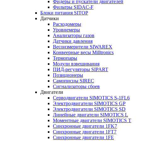
Фидеры и пускатели двигателей
Фильтры SIDAC-F
Блоки питания SITOP
Датчики
Расходомеры
Уровнемеры
Анализаторы газов
Датчики давления
Весоизмерители SIWAREX
Конвеерные весы Milltronics
Термопары
Модули взвешивания
ПИД-регуляторы SIPART
Позиционеры
Самописцы SIREC
Сигнализаторы сбоев
Двигатели
Серводвигатели SIMOTICS S-1FL6
Электродвигатели SIMOTICS GP
Электродвигатели SIMOTICS SD
Линейные двигатели SIMOTICS L
Моментные двигатели SIMOTICS T
Синхронные двигатели 1FK7
Синхронные двигатели 1FT7
Синхронные двигатели 1FE