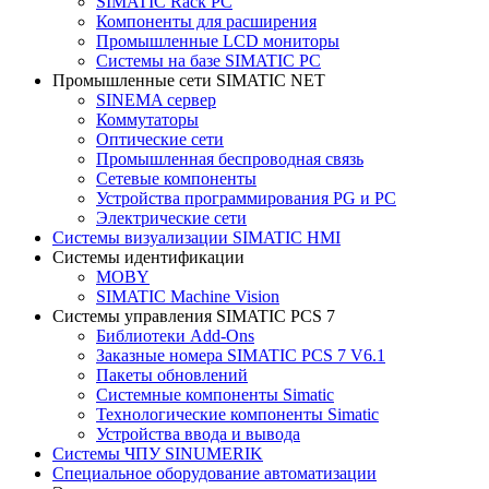
SIMATIC Rack PC
Компоненты для расширения
Промышленные LCD мониторы
Системы на базе SIMATIC PC
Промышленные сети SIMATIC NET
SINEMA сервер
Коммутаторы
Оптические сети
Промышленная беспроводная связь
Сетевые компоненты
Устройства программирования PG и PC
Электрические сети
Системы визуализации SIMATIC HMI
Системы идентификации
MOBY
SIMATIC Machine Vision
Системы управления SIMATIC PCS 7
Библиотеки Add-Ons
Заказные номера SIMATIC PCS 7 V6.1
Пакеты обновлений
Системные компоненты Simatic
Технологические компоненты Simatic
Устройства ввода и вывода
Системы ЧПУ SINUMERIK
Специальное оборудование автоматизации