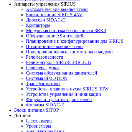
Аппараты управления SIRIUS
Автоматические выключатели
Блоки питания SIRIUS 4AV
Дроссели SIDAC-D
Контакторы
Модульная система безопасности 3RK3
Оборудование AS-интерфейс
Планирование и конфигурирование для SIRIUS
Позиционные выключатели
Полупроводниковые контакторы и модули
Реле безопасности
Реле контроля SIRIUS 3RR 3UG
Реле перегрузки
Сиcтема обслуживания двигателей
Система SIMOTION
Трансформаторы
Устройства плавного пуска SIRIUS 3RW
Устройства управления и индикации
Фидеры и пускатели двигателей
Фильтры SIDAC-F
Блоки питания SITOP
Датчики
Расходомеры
Уровнемеры
Анализаторы газов