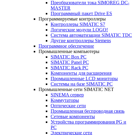
Преобразователи тока SIMOREG DC-
MASTER
Программный пакет Drive ES
Программируемые контроллеры
Контроллеры SIMATIC S7
Логические модули LOGO!
Система автоматизации SIMATIC TDC
Другие контроллеры Siemens
Программное обеспечение
Промышленные компьютеры
SIMATIC Box PC
SIMATIC Panel PС
SIMATIC Rack PC
Компоненты для расширения
Промышленные LCD мониторы
Системы на базе SIMATIC PC
Промышленные сети SIMATIC NET
SINEMA сервер
Коммутаторы
Оптические сети
Промышленная беспроводная связь
Сетевые компоненты
Устройства программирования PG и
PC
Электрические сети