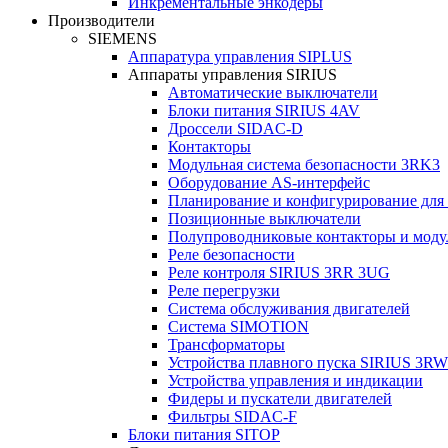
Инкрементальные энкодеры
Производители
SIEMENS
Аппаратура управления SIPLUS
Аппараты управления SIRIUS
Автоматические выключатели
Блоки питания SIRIUS 4AV
Дроссели SIDAC-D
Контакторы
Модульная система безопасности 3RK3
Оборудование AS-интерфейс
Планирование и конфигурирование для
Позиционные выключатели
Полупроводниковые контакторы и моду
Реле безопасности
Реле контроля SIRIUS 3RR 3UG
Реле перегрузки
Сиcтема обслуживания двигателей
Система SIMOTION
Трансформаторы
Устройства плавного пуска SIRIUS 3RW
Устройства управления и индикации
Фидеры и пускатели двигателей
Фильтры SIDAC-F
Блоки питания SITOP