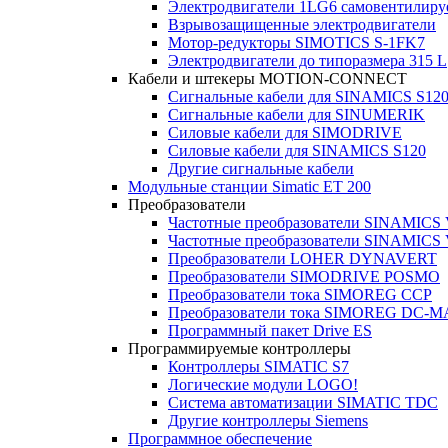
Электродвигатели 1LG6 cамовентилир
Взрывозащищенные электродвигатели
Мотор-редукторы SIMOTICS S-1FK7
Электродвигатели до типоразмера 315 L
Кабели и штекеры MOTION-CONNECT
Сигнальные кабели для SINAMICS S12
Сигнальные кабели для SINUMERIK
Силовые кабели для SIMODRIVE
Силовые кабели для SINAMICS S120
Другие сигнальные кабели
Модульные станции Simatic ET 200
Преобразователи
Частотные преобразователи SINAMICS
Частотные преобразователи SINAMICS
Преобразователи LOHER DYNAVERT
Преобразователи SIMODRIVE POSMO
Преобразователи тока SIMOREG CCP
Преобразователи тока SIMOREG DC-
Программный пакет Drive ES
Программируемые контроллеры
Контроллеры SIMATIC S7
Логические модули LOGO!
Система автоматизации SIMATIC TDC
Другие контроллеры Siemens
Программное обеспечение