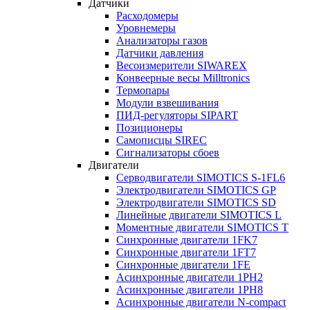
Датчики
Расходомеры
Уровнемеры
Анализаторы газов
Датчики давления
Весоизмерители SIWAREX
Конвеерные весы Milltronics
Термопары
Модули взвешивания
ПИД-регуляторы SIPART
Позиционеры
Самописцы SIREC
Сигнализаторы сбоев
Двигатели
Серводвигатели SIMOTICS S-1FL6
Электродвигатели SIMOTICS GP
Электродвигатели SIMOTICS SD
Линейные двигатели SIMOTICS L
Моментные двигатели SIMOTICS T
Синхронные двигатели 1FK7
Синхронные двигатели 1FT7
Синхронные двигатели 1FE
Асинхронные двигатели 1PH2
Асинхронные двигатели 1PH8
Асинхронные двигатели N-compact