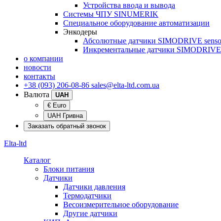
Устройства ввода и вывода
Системы ЧПУ SINUMERIK
Специальное оборудование автоматизации
Энкодеры
Абсолютные датчики SIMODRIVE senso
Инкрементальные датчики SIMODRIVE 
о компании
новости
контакты
+38 (093) 206-08-86
sales@elta-ltd.com.ua
Валюта
UAH
€ Euro
UAH Гривна
Заказать обратный звонок
Elta-ltd
Каталог
Блоки питания
Датчики
Датчики давления
Термодатчики
Весоизмерительное оборудование
Другие датчики