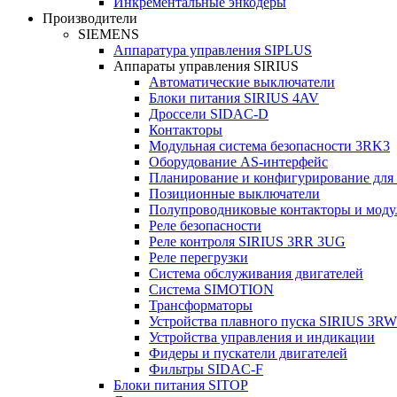
Инкрементальные энкодеры
Производители
SIEMENS
Аппаратура управления SIPLUS
Аппараты управления SIRIUS
Автоматические выключатели
Блоки питания SIRIUS 4AV
Дроссели SIDAC-D
Контакторы
Модульная система безопасности 3RK3
Оборудование AS-интерфейс
Планирование и конфигурирование для
Позиционные выключатели
Полупроводниковые контакторы и моду
Реле безопасности
Реле контроля SIRIUS 3RR 3UG
Реле перегрузки
Сиcтема обслуживания двигателей
Система SIMOTION
Трансформаторы
Устройства плавного пуска SIRIUS 3RW
Устройства управления и индикации
Фидеры и пускатели двигателей
Фильтры SIDAC-F
Блоки питания SITOP