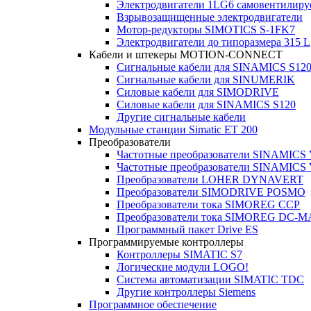
Электродвигатели 1LG6 cамовентилир
Взрывозащищенные электродвигатели
Мотор-редукторы SIMOTICS S-1FK7
Электродвигатели до типоразмера 315 L
Кабели и штекеры MOTION-CONNECT
Сигнальные кабели для SINAMICS S12
Сигнальные кабели для SINUMERIK
Силовые кабели для SIMODRIVE
Силовые кабели для SINAMICS S120
Другие сигнальные кабели
Модульные станции Simatic ET 200
Преобразователи
Частотные преобразователи SINAMICS
Частотные преобразователи SINAMICS
Преобразователи LOHER DYNAVERT
Преобразователи SIMODRIVE POSMO
Преобразователи тока SIMOREG CCP
Преобразователи тока SIMOREG DC-
Программный пакет Drive ES
Программируемые контроллеры
Контроллеры SIMATIC S7
Логические модули LOGO!
Система автоматизации SIMATIC TDC
Другие контроллеры Siemens
Программное обеспечение