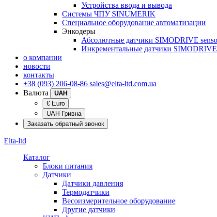
Устройства ввода и вывода
Системы ЧПУ SINUMERIK
Специальное оборудование автоматизации
Энкодеры
Абсолютные датчики SIMODRIVE senso
Инкрементальные датчики SIMODRIVE 
о компании
новости
контакты
+38 (093) 206-08-86
sales@elta-ltd.com.ua
Валюта
UAH
€ Euro
UAH Гривна
Заказать обратный звонок
Elta-ltd
Каталог
Блоки питания
Датчики
Датчики давления
Термодатчики
Весоизмерительное оборудование
Другие датчики