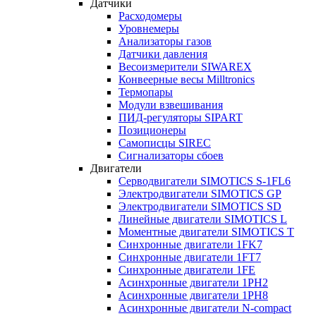
Датчики
Расходомеры
Уровнемеры
Анализаторы газов
Датчики давления
Весоизмерители SIWAREX
Конвеерные весы Milltronics
Термопары
Модули взвешивания
ПИД-регуляторы SIPART
Позиционеры
Самописцы SIREC
Сигнализаторы сбоев
Двигатели
Серводвигатели SIMOTICS S-1FL6
Электродвигатели SIMOTICS GP
Электродвигатели SIMOTICS SD
Линейные двигатели SIMOTICS L
Моментные двигатели SIMOTICS T
Синхронные двигатели 1FK7
Синхронные двигатели 1FT7
Синхронные двигатели 1FE
Асинхронные двигатели 1PH2
Асинхронные двигатели 1PH8
Асинхронные двигатели N-compact