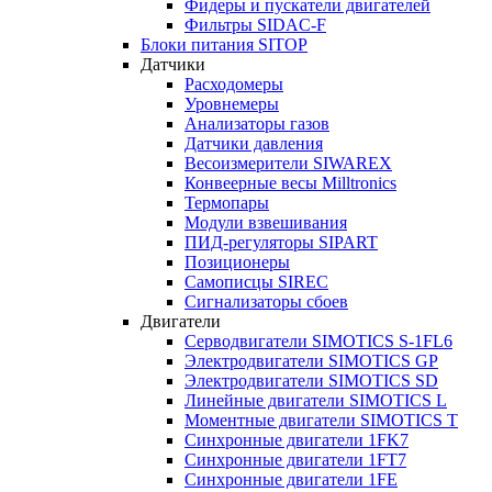
Фидеры и пускатели двигателей
Фильтры SIDAC-F
Блоки питания SITOP
Датчики
Расходомеры
Уровнемеры
Анализаторы газов
Датчики давления
Весоизмерители SIWAREX
Конвеерные весы Milltronics
Термопары
Модули взвешивания
ПИД-регуляторы SIPART
Позиционеры
Самописцы SIREC
Сигнализаторы сбоев
Двигатели
Серводвигатели SIMOTICS S-1FL6
Электродвигатели SIMOTICS GP
Электродвигатели SIMOTICS SD
Линейные двигатели SIMOTICS L
Моментные двигатели SIMOTICS T
Синхронные двигатели 1FK7
Синхронные двигатели 1FT7
Синхронные двигатели 1FE