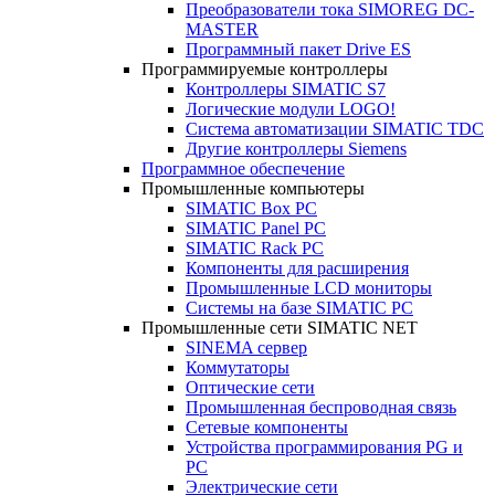
Преобразователи тока SIMOREG DC-
MASTER
Программный пакет Drive ES
Программируемые контроллеры
Контроллеры SIMATIC S7
Логические модули LOGO!
Система автоматизации SIMATIC TDC
Другие контроллеры Siemens
Программное обеспечение
Промышленные компьютеры
SIMATIC Box PC
SIMATIC Panel PС
SIMATIC Rack PC
Компоненты для расширения
Промышленные LCD мониторы
Системы на базе SIMATIC PC
Промышленные сети SIMATIC NET
SINEMA сервер
Коммутаторы
Оптические сети
Промышленная беспроводная связь
Сетевые компоненты
Устройства программирования PG и
PC
Электрические сети