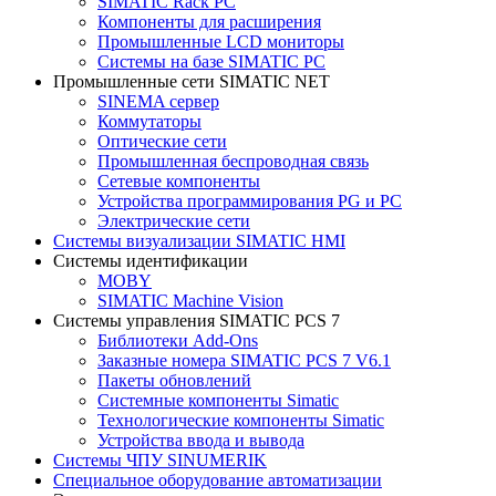
SIMATIC Rack PC
Компоненты для расширения
Промышленные LCD мониторы
Системы на базе SIMATIC PC
Промышленные сети SIMATIC NET
SINEMA сервер
Коммутаторы
Оптические сети
Промышленная беспроводная связь
Сетевые компоненты
Устройства программирования PG и PC
Электрические сети
Системы визуализации SIMATIC HMI
Системы идентификации
MOBY
SIMATIC Machine Vision
Системы управления SIMATIC PCS 7
Библиотеки Add-Ons
Заказные номера SIMATIC PCS 7 V6.1
Пакеты обновлений
Системные компоненты Simatic
Технологические компоненты Simatic
Устройства ввода и вывода
Системы ЧПУ SINUMERIK
Специальное оборудование автоматизации