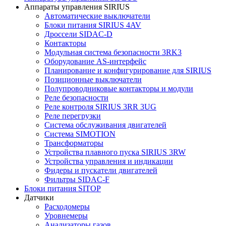
Аппараты управления SIRIUS
Автоматические выключатели
Блоки питания SIRIUS 4AV
Дроссели SIDAC-D
Контакторы
Модульная система безопасности 3RK3
Оборудование AS-интерфейс
Планирование и конфигурирование для SIRIUS
Позиционные выключатели
Полупроводниковые контакторы и модули
Реле безопасности
Реле контроля SIRIUS 3RR 3UG
Реле перегрузки
Сиcтема обслуживания двигателей
Система SIMOTION
Трансформаторы
Устройства плавного пуска SIRIUS 3RW
Устройства управления и индикации
Фидеры и пускатели двигателей
Фильтры SIDAC-F
Блоки питания SITOP
Датчики
Расходомеры
Уровнемеры
Анализаторы газов