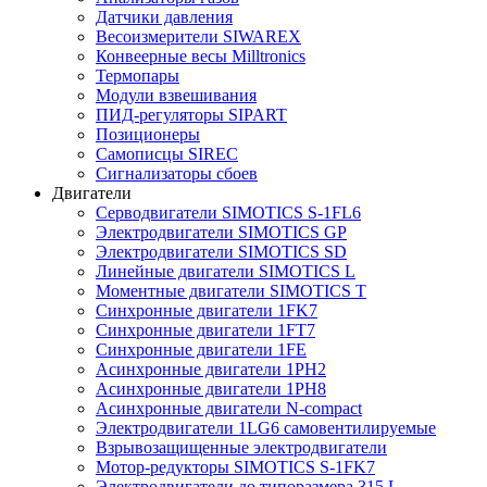
Датчики давления
Весоизмерители SIWAREX
Конвеерные весы Milltronics
Термопары
Модули взвешивания
ПИД-регуляторы SIPART
Позиционеры
Самописцы SIREC
Сигнализаторы сбоев
Двигатели
Серводвигатели SIMOTICS S-1FL6
Электродвигатели SIMOTICS GP
Электродвигатели SIMOTICS SD
Линейные двигатели SIMOTICS L
Моментные двигатели SIMOTICS T
Синхронные двигатели 1FK7
Синхронные двигатели 1FT7
Синхронные двигатели 1FE
Асинхронные двигатели 1PH2
Асинхронные двигатели 1PH8
Асинхронные двигатели N-compact
Электродвигатели 1LG6 cамовентилируемые
Взрывозащищенные электродвигатели
Мотор-редукторы SIMOTICS S-1FK7
Электродвигатели до типоразмера 315 L