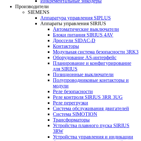
Инкрементальные энкодеры
Производители
SIEMENS
Аппаратура управления SIPLUS
Аппараты управления SIRIUS
Автоматические выключатели
Блоки питания SIRIUS 4AV
Дроссели SIDAC-D
Контакторы
Модульная система безопасности 3RK3
Оборудование AS-интерфейс
Планирование и конфигурирование
для SIRIUS
Позиционные выключатели
Полупроводниковые контакторы и
модули
Реле безопасности
Реле контроля SIRIUS 3RR 3UG
Реле перегрузки
Сиcтема обслуживания двигателей
Система SIMOTION
Трансформаторы
Устройства плавного пуска SIRIUS
3RW
Устройства управления и индикации