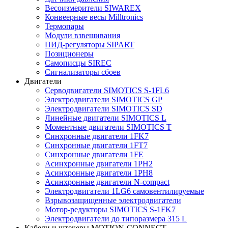
Весоизмерители SIWAREX
Конвеерные весы Milltronics
Термопары
Модули взвешивания
ПИД-регуляторы SIPART
Позиционеры
Самописцы SIREC
Сигнализаторы сбоев
Двигатели
Серводвигатели SIMOTICS S-1FL6
Электродвигатели SIMOTICS GP
Электродвигатели SIMOTICS SD
Линейные двигатели SIMOTICS L
Моментные двигатели SIMOTICS T
Синхронные двигатели 1FK7
Синхронные двигатели 1FT7
Синхронные двигатели 1FE
Асинхронные двигатели 1PH2
Асинхронные двигатели 1PH8
Асинхронные двигатели N-compact
Электродвигатели 1LG6 cамовентилируемые
Взрывозащищенные электродвигатели
Мотор-редукторы SIMOTICS S-1FK7
Электродвигатели до типоразмера 315 L
Кабели и штекеры MOTION-CONNECT