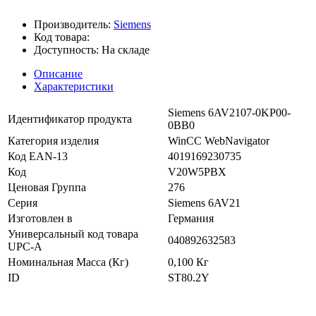
Производитель:
Siemens
Код товара:
Доступность:
На складе
Описание
Характеристики
Siemens 6AV2107-0KP00-
Идентификатор продукта
0BB0
Категория изделия
WinCC WebNavigator
Код EAN-13
4019169230735
Код
V20W5PBX
Ценовая Группа
276
Серия
Siemens 6AV21
Изготовлен в
Германия
Универсальный код товара
040892632583
UPC-A
Номинальная Масса (Кг)
0,100 Кг
ID
ST80.2Y