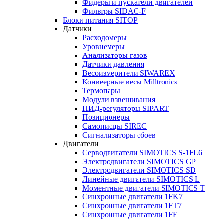
Фидеры и пускатели двигателей
Фильтры SIDAC-F
Блоки питания SITOP
Датчики
Расходомеры
Уровнемеры
Анализаторы газов
Датчики давления
Весоизмерители SIWAREX
Конвеерные весы Milltronics
Термопары
Модули взвешивания
ПИД-регуляторы SIPART
Позиционеры
Самописцы SIREC
Сигнализаторы сбоев
Двигатели
Серводвигатели SIMOTICS S-1FL6
Электродвигатели SIMOTICS GP
Электродвигатели SIMOTICS SD
Линейные двигатели SIMOTICS L
Моментные двигатели SIMOTICS T
Синхронные двигатели 1FK7
Синхронные двигатели 1FT7
Синхронные двигатели 1FE