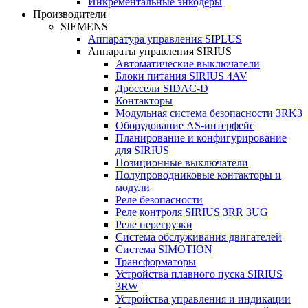
Инкрементальные энкодеры
Производители
SIEMENS
Аппаратура управления SIPLUS
Аппараты управления SIRIUS
Автоматические выключатели
Блоки питания SIRIUS 4AV
Дроссели SIDAC-D
Контакторы
Модульная система безопасности 3RK3
Оборудование AS-интерфейс
Планирование и конфигурирование
для SIRIUS
Позиционные выключатели
Полупроводниковые контакторы и
модули
Реле безопасности
Реле контроля SIRIUS 3RR 3UG
Реле перегрузки
Сиcтема обслуживания двигателей
Система SIMOTION
Трансформаторы
Устройства плавного пуска SIRIUS
3RW
Устройства управления и индикации