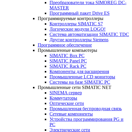
Преобразователи тока SIMOREG DC-
MASTER
Программный пакет Drive ES
Программируемые контроллеры
Контроллеры SIMATIC S7
Логические модули LOGO!
Система автоматизации SIMATIC TDC
Другие контроллеры Siemens
Программное обеспечение
Промышленные компьютеры
SIMATIC Box PC
SIMATIC Panel PС
SIMATIC Rack PC
Компоненты для расширения
Промышленные LCD мониторы
Системы на базе SIMATIC PC
Промышленные сети SIMATIC NET
SINEMA сервер
Коммутаторы
Оптические сети
Промышленная беспроводная связь
Сетевые компоненты
Устройства программирования PG и
PC
Электрические сети