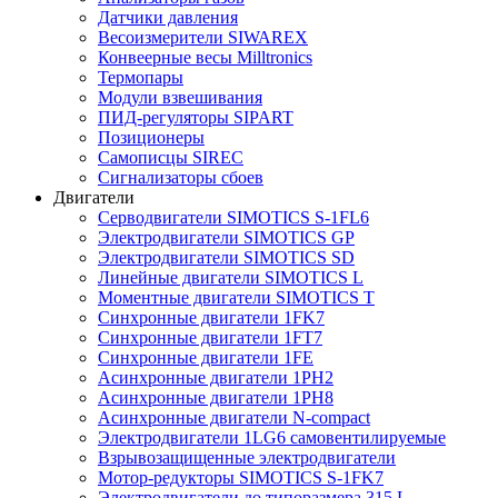
Датчики давления
Весоизмерители SIWAREX
Конвеерные весы Milltronics
Термопары
Модули взвешивания
ПИД-регуляторы SIPART
Позиционеры
Самописцы SIREC
Сигнализаторы сбоев
Двигатели
Серводвигатели SIMOTICS S-1FL6
Электродвигатели SIMOTICS GP
Электродвигатели SIMOTICS SD
Линейные двигатели SIMOTICS L
Моментные двигатели SIMOTICS T
Синхронные двигатели 1FK7
Синхронные двигатели 1FT7
Синхронные двигатели 1FE
Асинхронные двигатели 1PH2
Асинхронные двигатели 1PH8
Асинхронные двигатели N-compact
Электродвигатели 1LG6 cамовентилируемые
Взрывозащищенные электродвигатели
Мотор-редукторы SIMOTICS S-1FK7
Электродвигатели до типоразмера 315 L