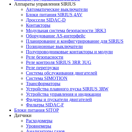
Аппараты управления SIRIUS
Автоматические выключатели
Блоки питания SIRIUS 4AV
Дроссели SIDAC-D
Контакторы
Модульная система безопасности 3RK3
Оборудование AS-интерфейс
Планирование и конфигурирование для SIRIUS
Позиционные выключатели
Полупроводниковые контакторы и модули
Реле безопасности
Реле контроля SIRIUS 3RR 3UG
Реле перегрузки
Сиcтема обслуживания двигателей
Система SIMOTION
Трансформаторы
Устройства плавного пуска SIRIUS 3RW
Устройства управления и индикации
Фидеры и пускатели двигателей
Фильтры SIDAC-F
Блоки питания SITOP
Датчики
Расходомеры
Уровнемеры
Анализаторы газов