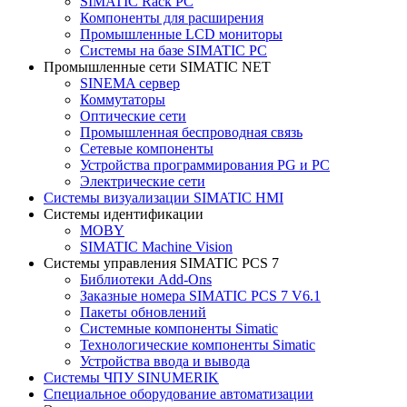
SIMATIC Rack PC
Компоненты для расширения
Промышленные LCD мониторы
Системы на базе SIMATIC PC
Промышленные сети SIMATIC NET
SINEMA сервер
Коммутаторы
Оптические сети
Промышленная беспроводная связь
Сетевые компоненты
Устройства программирования PG и PC
Электрические сети
Системы визуализации SIMATIC HMI
Системы идентификации
MOBY
SIMATIC Machine Vision
Системы управления SIMATIC PCS 7
Библиотеки Add-Ons
Заказные номера SIMATIC PCS 7 V6.1
Пакеты обновлений
Системные компоненты Simatic
Технологические компоненты Simatic
Устройства ввода и вывода
Системы ЧПУ SINUMERIK
Специальное оборудование автоматизации