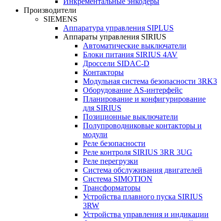
Инкрементальные энкодеры
Производители
SIEMENS
Аппаратура управления SIPLUS
Аппараты управления SIRIUS
Автоматические выключатели
Блоки питания SIRIUS 4AV
Дроссели SIDAC-D
Контакторы
Модульная система безопасности 3RK3
Оборудование AS-интерфейс
Планирование и конфигурирование
для SIRIUS
Позиционные выключатели
Полупроводниковые контакторы и
модули
Реле безопасности
Реле контроля SIRIUS 3RR 3UG
Реле перегрузки
Сиcтема обслуживания двигателей
Система SIMOTION
Трансформаторы
Устройства плавного пуска SIRIUS
3RW
Устройства управления и индикации