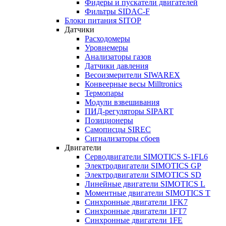
Фидеры и пускатели двигателей
Фильтры SIDAC-F
Блоки питания SITOP
Датчики
Расходомеры
Уровнемеры
Анализаторы газов
Датчики давления
Весоизмерители SIWAREX
Конвеерные весы Milltronics
Термопары
Модули взвешивания
ПИД-регуляторы SIPART
Позиционеры
Самописцы SIREC
Сигнализаторы сбоев
Двигатели
Серводвигатели SIMOTICS S-1FL6
Электродвигатели SIMOTICS GP
Электродвигатели SIMOTICS SD
Линейные двигатели SIMOTICS L
Моментные двигатели SIMOTICS T
Синхронные двигатели 1FK7
Синхронные двигатели 1FT7
Синхронные двигатели 1FE