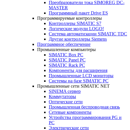
Преобразователи тока SIMOREG DC-
MASTER
Программный пакет Drive ES
Программируемые контроллеры
Контроллеры SIMATIC S7
Логические модули LOGO!
Система автоматизации SIMATIC TDC
Другие контроллеры Siemens
Программное обеспечение
Промышленные компьютеры
SIMATIC Box PC
SIMATIC Panel PС
SIMATIC Rack PC
Компоненты для расширения
Промышленные LCD мониторы
Системы на базе SIMATIC PC
Промышленные сети SIMATIC NET
SINEMA сервер
Коммутаторы
Оптические сети
Промышленная беспроводная связь
Сетевые компоненты
Устройства программирования PG и
PC
Электрические сети