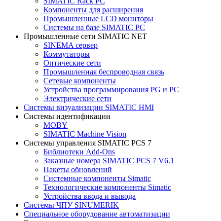
SIMATIC Rack PC
Компоненты для расширения
Промышленные LCD мониторы
Системы на базе SIMATIC PC
Промышленные сети SIMATIC NET
SINEMA сервер
Коммутаторы
Оптические сети
Промышленная беспроводная связь
Сетевые компоненты
Устройства программирования PG и PC
Электрические сети
Системы визуализации SIMATIC HMI
Системы идентификации
MOBY
SIMATIC Machine Vision
Системы управления SIMATIC PCS 7
Библиотеки Add-Ons
Заказные номера SIMATIC PCS 7 V6.1
Пакеты обновлений
Системные компоненты Simatic
Технологические компоненты Simatic
Устройства ввода и вывода
Системы ЧПУ SINUMERIK
Специальное оборудование автоматизации