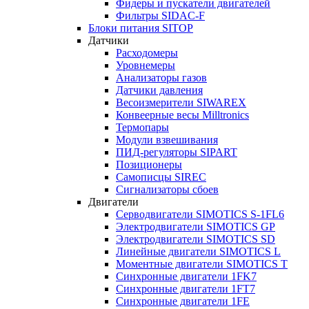
Фидеры и пускатели двигателей
Фильтры SIDAC-F
Блоки питания SITOP
Датчики
Расходомеры
Уровнемеры
Анализаторы газов
Датчики давления
Весоизмерители SIWAREX
Конвеерные весы Milltronics
Термопары
Модули взвешивания
ПИД-регуляторы SIPART
Позиционеры
Самописцы SIREC
Сигнализаторы сбоев
Двигатели
Серводвигатели SIMOTICS S-1FL6
Электродвигатели SIMOTICS GP
Электродвигатели SIMOTICS SD
Линейные двигатели SIMOTICS L
Моментные двигатели SIMOTICS T
Синхронные двигатели 1FK7
Синхронные двигатели 1FT7
Синхронные двигатели 1FE