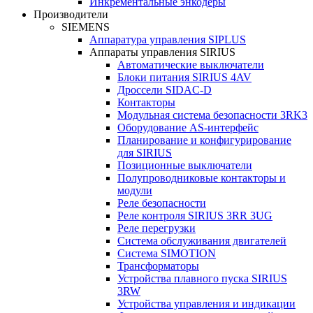
Инкрементальные энкодеры
Производители
SIEMENS
Аппаратура управления SIPLUS
Аппараты управления SIRIUS
Автоматические выключатели
Блоки питания SIRIUS 4AV
Дроссели SIDAC-D
Контакторы
Модульная система безопасности 3RK3
Оборудование AS-интерфейс
Планирование и конфигурирование
для SIRIUS
Позиционные выключатели
Полупроводниковые контакторы и
модули
Реле безопасности
Реле контроля SIRIUS 3RR 3UG
Реле перегрузки
Сиcтема обслуживания двигателей
Система SIMOTION
Трансформаторы
Устройства плавного пуска SIRIUS
3RW
Устройства управления и индикации