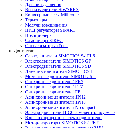
Датчики давления
Весоизмерители SIWAREX
Конвеерные весы Milltronics
Термопары
Модули взвешивания
ПИД-регуляторы SIPART
Позиционеры
Самописцы SIREC
Сигнализаторы сбоев
Двигатели
Серводвигатели SIMOTICS S-1FL6
Электродвигатели SIMOTICS GP
Электродвигатели SIMOTICS SD
Линейные двигатели SIMOTICS L
Моментные двигатели SIMOTICS T
Синхронные двигатели 1FK7
Синхронные двигатели 1FT7
Синхронные двигатели 1FE
Асинхронные двигатели 1PH2
Асинхронные двигатели 1PH8
Асинхронные двигатели N-compact
Электродвигатели 1LG6 cамовентилируемые
Взрывозащищенные электродвигатели
Мотор-редукторы SIMOTICS S-1FK7
Электродвигатели до типоразмера 315 L