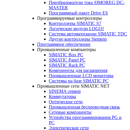
Преобразователи тока SIMOREG DC-
MASTER
Программный пакет Drive ES
Программируемые контроллеры
Контроллеры SIMATIC S7
Логические модули LOGO!
Система автоматизации SIMATIC TDC
Другие контроллеры Siemens
Программное обеспечение
Промышленные компьютеры
SIMATIC Box PC
SIMATIC Panel PС
SIMATIC Rack PC
Компоненты для расширения
Промышленные LCD мониторы
Системы на базе SIMATIC PC
Промышленные сети SIMATIC NET
SINEMA сервер
Коммутаторы
Оптические сети
Промышленная беспроводная связь
Сетевые компоненты
Устройства программирования PG и
PC
Электрические сети