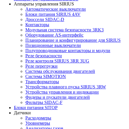
Аппараты управления SIRIUS
Автоматические выключатели
Блоки питания SIRIUS 4AV
Дроссели SIDAC-D
Контакторы
Модульная система безопасности 3RK3
Оборудование AS-интерфейс
Планирование и конфигурирование для SIRIUS
Позиционные выключатели
Полупроводниковые контакторы и модули
Реле безопасности
Реле контроля SIRIUS 3RR 3UG
Реле перегрузки
Сиcтема обслуживания двигателей
Система SIMOTION
Трансформаторы
Устройства плавного пуска SIRIUS 3RW
Устройства управления и индикации
Фидеры и пускатели двигателей
Фильтры SIDAC-F
Блоки питания SITOP
Датчики
Расходомеры
Уровнемеры
Анализаторы газов