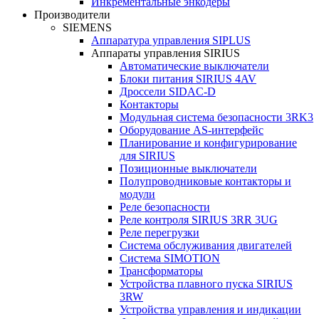
Инкрементальные энкодеры
Производители
SIEMENS
Аппаратура управления SIPLUS
Аппараты управления SIRIUS
Автоматические выключатели
Блоки питания SIRIUS 4AV
Дроссели SIDAC-D
Контакторы
Модульная система безопасности 3RK3
Оборудование AS-интерфейс
Планирование и конфигурирование
для SIRIUS
Позиционные выключатели
Полупроводниковые контакторы и
модули
Реле безопасности
Реле контроля SIRIUS 3RR 3UG
Реле перегрузки
Сиcтема обслуживания двигателей
Система SIMOTION
Трансформаторы
Устройства плавного пуска SIRIUS
3RW
Устройства управления и индикации