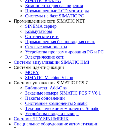
SIMATIC Rack PC
Компоненты для расширения
Промышленные LCD мониторы
Системы на базе SIMATIC PC
Промышленные сети SIMATIC NET
SINEMA сервер
Коммутаторы
Оптические сети
Промышленная беспроводная связь
Сетевые компоненты
Устройства программирования PG и PC
Электрические сети
Системы визуализации SIMATIC HMI
Системы идентификации
MOBY
SIMATIC Machine Vision
Системы управления SIMATIC PCS 7
Библиотеки Add-Ons
Заказные номера SIMATIC PCS 7 V6.1
Пакеты обновлений
Системные компоненты Simatic
Технологические компоненты Simatic
Устройства ввода и вывода
Системы ЧПУ SINUMERIK
Специальное оборудование автоматизации