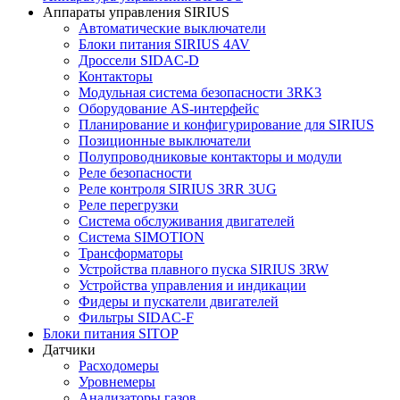
Аппараты управления SIRIUS
Автоматические выключатели
Блоки питания SIRIUS 4AV
Дроссели SIDAC-D
Контакторы
Модульная система безопасности 3RK3
Оборудование AS-интерфейс
Планирование и конфигурирование для SIRIUS
Позиционные выключатели
Полупроводниковые контакторы и модули
Реле безопасности
Реле контроля SIRIUS 3RR 3UG
Реле перегрузки
Сиcтема обслуживания двигателей
Система SIMOTION
Трансформаторы
Устройства плавного пуска SIRIUS 3RW
Устройства управления и индикации
Фидеры и пускатели двигателей
Фильтры SIDAC-F
Блоки питания SITOP
Датчики
Расходомеры
Уровнемеры
Анализаторы газов