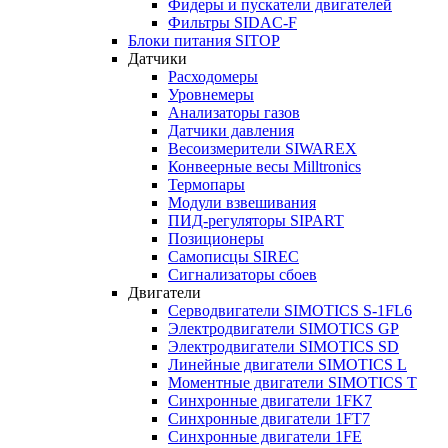
Фидеры и пускатели двигателей
Фильтры SIDAC-F
Блоки питания SITOP
Датчики
Расходомеры
Уровнемеры
Анализаторы газов
Датчики давления
Весоизмерители SIWAREX
Конвеерные весы Milltronics
Термопары
Модули взвешивания
ПИД-регуляторы SIPART
Позиционеры
Самописцы SIREC
Сигнализаторы сбоев
Двигатели
Серводвигатели SIMOTICS S-1FL6
Электродвигатели SIMOTICS GP
Электродвигатели SIMOTICS SD
Линейные двигатели SIMOTICS L
Моментные двигатели SIMOTICS T
Синхронные двигатели 1FK7
Синхронные двигатели 1FT7
Синхронные двигатели 1FE