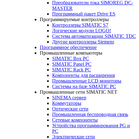
Преобразователи тока SIMOREG DC-
MASTER
Программный пакет Drive ES
Программируемые контроллеры
Контроллеры SIMATIC S7
Логические модули LOGO!
Система автоматизации SIMATIC TDC
Другие контроллеры Siemens
Программное обеспечение
Промышленные компьютеры
SIMATIC Box PC
SIMATIC Panel PС
SIMATIC Rack PC
Компоненты для расширения
Промышленные LCD мониторы
Системы на базе SIMATIC PC
Промышленные сети SIMATIC NET
SINEMA сервер
Коммутаторы
Оптические сети
Промышленная беспроводная связь
Сетевые компоненты
Устройства программирования PG и
PC
Электрические сети