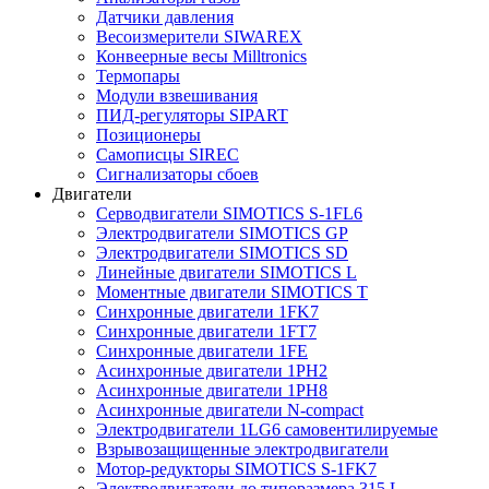
Датчики давления
Весоизмерители SIWAREX
Конвеерные весы Milltronics
Термопары
Модули взвешивания
ПИД-регуляторы SIPART
Позиционеры
Самописцы SIREC
Сигнализаторы сбоев
Двигатели
Серводвигатели SIMOTICS S-1FL6
Электродвигатели SIMOTICS GP
Электродвигатели SIMOTICS SD
Линейные двигатели SIMOTICS L
Моментные двигатели SIMOTICS T
Синхронные двигатели 1FK7
Синхронные двигатели 1FT7
Синхронные двигатели 1FE
Асинхронные двигатели 1PH2
Асинхронные двигатели 1PH8
Асинхронные двигатели N-compact
Электродвигатели 1LG6 cамовентилируемые
Взрывозащищенные электродвигатели
Мотор-редукторы SIMOTICS S-1FK7
Электродвигатели до типоразмера 315 L