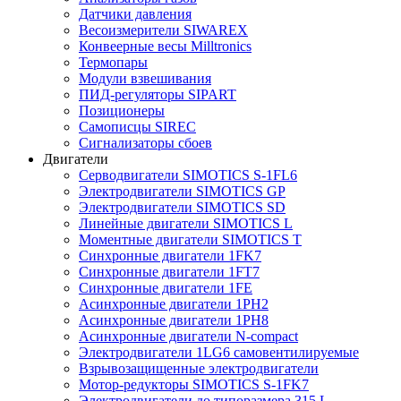
Датчики давления
Весоизмерители SIWAREX
Конвеерные весы Milltronics
Термопары
Модули взвешивания
ПИД-регуляторы SIPART
Позиционеры
Самописцы SIREC
Сигнализаторы сбоев
Двигатели
Серводвигатели SIMOTICS S-1FL6
Электродвигатели SIMOTICS GP
Электродвигатели SIMOTICS SD
Линейные двигатели SIMOTICS L
Моментные двигатели SIMOTICS T
Синхронные двигатели 1FK7
Синхронные двигатели 1FT7
Синхронные двигатели 1FE
Асинхронные двигатели 1PH2
Асинхронные двигатели 1PH8
Асинхронные двигатели N-compact
Электродвигатели 1LG6 cамовентилируемые
Взрывозащищенные электродвигатели
Мотор-редукторы SIMOTICS S-1FK7
Электродвигатели до типоразмера 315 L