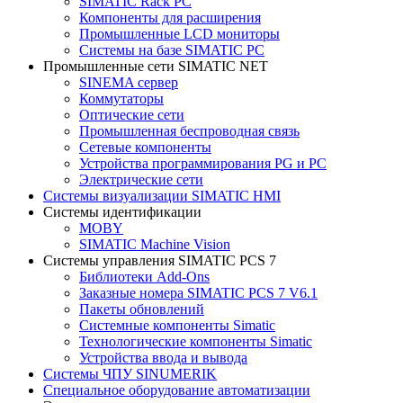
SIMATIC Rack PC
Компоненты для расширения
Промышленные LCD мониторы
Системы на базе SIMATIC PC
Промышленные сети SIMATIC NET
SINEMA сервер
Коммутаторы
Оптические сети
Промышленная беспроводная связь
Сетевые компоненты
Устройства программирования PG и PC
Электрические сети
Системы визуализации SIMATIC HMI
Системы идентификации
MOBY
SIMATIC Machine Vision
Системы управления SIMATIC PCS 7
Библиотеки Add-Ons
Заказные номера SIMATIC PCS 7 V6.1
Пакеты обновлений
Системные компоненты Simatic
Технологические компоненты Simatic
Устройства ввода и вывода
Системы ЧПУ SINUMERIK
Специальное оборудование автоматизации