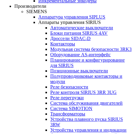
Инкрементальные энкодеры
Производители
SIEMENS
Аппаратура управления SIPLUS
Аппараты управления SIRIUS
Автоматические выключатели
Блоки питания SIRIUS 4AV
Дроссели SIDAC-D
Контакторы
Модульная система безопасности 3RK3
Оборудование AS-интерфейс
Планирование и конфигурирование
для SIRIUS
Позиционные выключатели
Полупроводниковые контакторы и
модули
Реле безопасности
Реле контроля SIRIUS 3RR 3UG
Реле перегрузки
Сиcтема обслуживания двигателей
Система SIMOTION
Трансформаторы
Устройства плавного пуска SIRIUS
3RW
Устройства управления и индикации