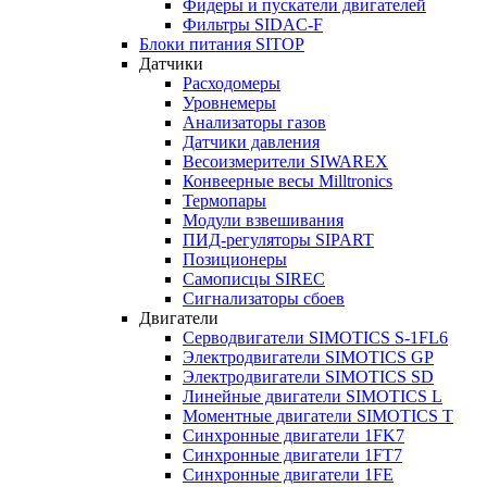
Фидеры и пускатели двигателей
Фильтры SIDAC-F
Блоки питания SITOP
Датчики
Расходомеры
Уровнемеры
Анализаторы газов
Датчики давления
Весоизмерители SIWAREX
Конвеерные весы Milltronics
Термопары
Модули взвешивания
ПИД-регуляторы SIPART
Позиционеры
Самописцы SIREC
Сигнализаторы сбоев
Двигатели
Серводвигатели SIMOTICS S-1FL6
Электродвигатели SIMOTICS GP
Электродвигатели SIMOTICS SD
Линейные двигатели SIMOTICS L
Моментные двигатели SIMOTICS T
Синхронные двигатели 1FK7
Синхронные двигатели 1FT7
Синхронные двигатели 1FE