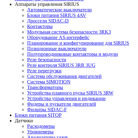
Аппараты управления SIRIUS
Автоматические выключатели
Блоки питания SIRIUS 4AV
Дроссели SIDAC-D
Контакторы
Модульная система безопасности 3RK3
Оборудование AS-интерфейс
Планирование и конфигурирование для SIRIUS
Позиционные выключатели
Полупроводниковые контакторы и модули
Реле безопасности
Реле контроля SIRIUS 3RR 3UG
Реле перегрузки
Сиcтема обслуживания двигателей
Система SIMOTION
Трансформаторы
Устройства плавного пуска SIRIUS 3RW
Устройства управления и индикации
Фидеры и пускатели двигателей
Фильтры SIDAC-F
Блоки питания SITOP
Датчики
Расходомеры
Уровнемеры
Анализаторы газов