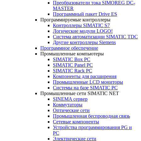
Преобразователи тока SIMOREG DC-
MASTER
Программный пакет Drive ES
Программируемые контроллеры
Контроллеры SIMATIC S7
Логические модули LOGO!
Система автоматизации SIMATIC TDC
Другие контроллеры Siemens
Программное обеспечение
Промышленные компьютеры
SIMATIC Box PC
SIMATIC Panel PС
SIMATIC Rack PC
Компоненты для расширения
Промышленные LCD мониторы
Системы на базе SIMATIC PC
Промышленные сети SIMATIC NET
SINEMA сервер
Коммутаторы
Оптические сети
Промышленная беспроводная связь
Сетевые компоненты
Устройства программирования PG и
PC
Электрические сети