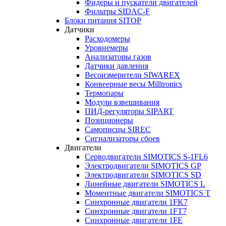
Фидеры и пускатели двигателей
Фильтры SIDAC-F
Блоки питания SITOP
Датчики
Расходомеры
Уровнемеры
Анализаторы газов
Датчики давления
Весоизмерители SIWAREX
Конвеерные весы Milltronics
Термопары
Модули взвешивания
ПИД-регуляторы SIPART
Позиционеры
Самописцы SIREC
Сигнализаторы сбоев
Двигатели
Серводвигатели SIMOTICS S-1FL6
Электродвигатели SIMOTICS GP
Электродвигатели SIMOTICS SD
Линейные двигатели SIMOTICS L
Моментные двигатели SIMOTICS T
Синхронные двигатели 1FK7
Синхронные двигатели 1FT7
Синхронные двигатели 1FE