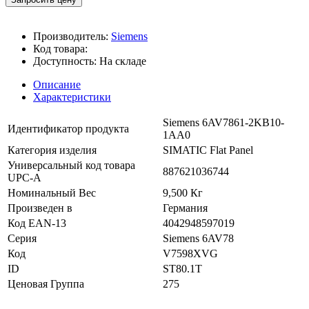
Производитель:
Siemens
Код товара:
Доступность:
На складе
Описание
Характеристики
Siemens 6AV7861-2KB10-
Идентификатор продукта
1AA0
Категория изделия
SIMATIC Flat Panel
Универсальный код товара
887621036744
UPC-A
Номинальный Вес
9,500 Кг
Произведен в
Германия
Код EAN-13
4042948597019
Серия
Siemens 6AV78
Код
V7598XVG
ID
ST80.1T
Ценовая Группа
275