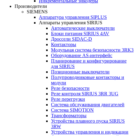
Инкрементальные энкодеры
Производители
SIEMENS
Аппаратура управления SIPLUS
Аппараты управления SIRIUS
Автоматические выключатели
Блоки питания SIRIUS 4AV
Дроссели SIDAC-D
Контакторы
Модульная система безопасности 3RK3
Оборудование AS-интерфейс
Планирование и конфигурирование
для SIRIUS
Позиционные выключатели
Полупроводниковые контакторы и
модули
Реле безопасности
Реле контроля SIRIUS 3RR 3UG
Реле перегрузки
Сиcтема обслуживания двигателей
Система SIMOTION
Трансформаторы
Устройства плавного пуска SIRIUS
3RW
Устройства управления и индикации