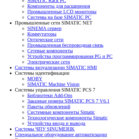
SIMATIC Rack PC
Компоненты для расширения
Промышленные LCD мониторы
Системы на базе SIMATIC PC
Промышленные сети SIMATIC NET
SINEMA сервер
Коммутаторы
Оптические сети
Промышленная беспроводная связь
Сетевые компоненты
Устройства программирования PG и PC
Электрические сети
Системы визуализации SIMATIC HMI
Системы идентификации
MOBY
SIMATIC Machine Vision
Системы управления SIMATIC PCS 7
Библиотеки Add-Ons
Заказные номера SIMATIC PCS 7 V6.1
Пакеты обновлений
Системные компоненты Simatic
Технологические компоненты Simatic
Устройства ввода и вывода
Системы ЧПУ SINUMERIK
Специальное оборудование автоматизации