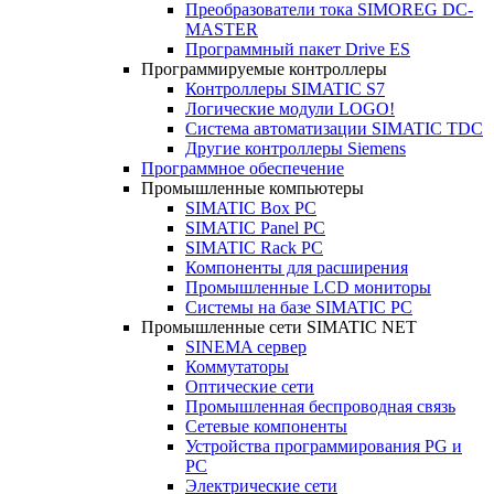
Преобразователи тока SIMOREG DC-
MASTER
Программный пакет Drive ES
Программируемые контроллеры
Контроллеры SIMATIC S7
Логические модули LOGO!
Система автоматизации SIMATIC TDC
Другие контроллеры Siemens
Программное обеспечение
Промышленные компьютеры
SIMATIC Box PC
SIMATIC Panel PС
SIMATIC Rack PC
Компоненты для расширения
Промышленные LCD мониторы
Системы на базе SIMATIC PC
Промышленные сети SIMATIC NET
SINEMA сервер
Коммутаторы
Оптические сети
Промышленная беспроводная связь
Сетевые компоненты
Устройства программирования PG и
PC
Электрические сети