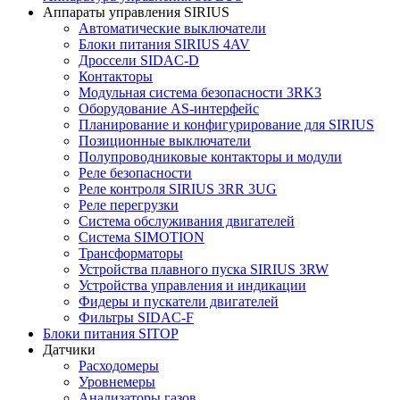
Аппараты управления SIRIUS
Автоматические выключатели
Блоки питания SIRIUS 4AV
Дроссели SIDAC-D
Контакторы
Модульная система безопасности 3RK3
Оборудование AS-интерфейс
Планирование и конфигурирование для SIRIUS
Позиционные выключатели
Полупроводниковые контакторы и модули
Реле безопасности
Реле контроля SIRIUS 3RR 3UG
Реле перегрузки
Сиcтема обслуживания двигателей
Система SIMOTION
Трансформаторы
Устройства плавного пуска SIRIUS 3RW
Устройства управления и индикации
Фидеры и пускатели двигателей
Фильтры SIDAC-F
Блоки питания SITOP
Датчики
Расходомеры
Уровнемеры
Анализаторы газов