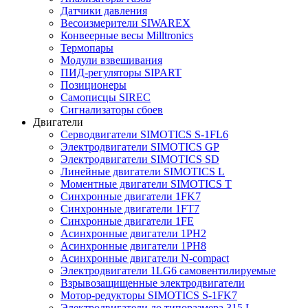
Датчики давления
Весоизмерители SIWAREX
Конвеерные весы Milltronics
Термопары
Модули взвешивания
ПИД-регуляторы SIPART
Позиционеры
Самописцы SIREC
Сигнализаторы сбоев
Двигатели
Серводвигатели SIMOTICS S-1FL6
Электродвигатели SIMOTICS GP
Электродвигатели SIMOTICS SD
Линейные двигатели SIMOTICS L
Моментные двигатели SIMOTICS T
Синхронные двигатели 1FK7
Синхронные двигатели 1FT7
Синхронные двигатели 1FE
Асинхронные двигатели 1PH2
Асинхронные двигатели 1PH8
Асинхронные двигатели N-compact
Электродвигатели 1LG6 cамовентилируемые
Взрывозащищенные электродвигатели
Мотор-редукторы SIMOTICS S-1FK7
Электродвигатели до типоразмера 315 L