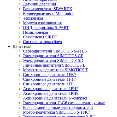
Датчики давления
Весоизмерители SIWAREX
Конвеерные весы Milltronics
Термопары
Модули взвешивания
ПИД-регуляторы SIPART
Позиционеры
Самописцы SIREC
Сигнализаторы сбоев
Двигатели
Серводвигатели SIMOTICS S-1FL6
Электродвигатели SIMOTICS GP
Электродвигатели SIMOTICS SD
Линейные двигатели SIMOTICS L
Моментные двигатели SIMOTICS T
Синхронные двигатели 1FK7
Синхронные двигатели 1FT7
Синхронные двигатели 1FE
Асинхронные двигатели 1PH2
Асинхронные двигатели 1PH8
Асинхронные двигатели N-compact
Электродвигатели 1LG6 cамовентилируемые
Взрывозащищенные электродвигатели
Мотор-редукторы SIMOTICS S-1FK7
Электродвигатели до типоразмера 315 L