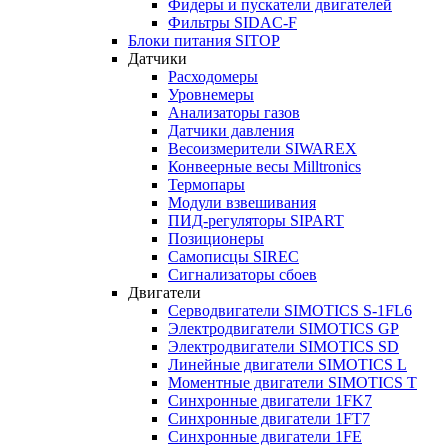
Фидеры и пускатели двигателей
Фильтры SIDAC-F
Блоки питания SITOP
Датчики
Расходомеры
Уровнемеры
Анализаторы газов
Датчики давления
Весоизмерители SIWAREX
Конвеерные весы Milltronics
Термопары
Модули взвешивания
ПИД-регуляторы SIPART
Позиционеры
Самописцы SIREC
Сигнализаторы сбоев
Двигатели
Серводвигатели SIMOTICS S-1FL6
Электродвигатели SIMOTICS GP
Электродвигатели SIMOTICS SD
Линейные двигатели SIMOTICS L
Моментные двигатели SIMOTICS T
Синхронные двигатели 1FK7
Синхронные двигатели 1FT7
Синхронные двигатели 1FE