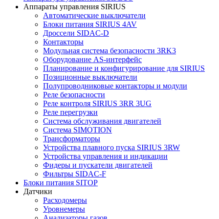
Аппараты управления SIRIUS
Автоматические выключатели
Блоки питания SIRIUS 4AV
Дроссели SIDAC-D
Контакторы
Модульная система безопасности 3RK3
Оборудование AS-интерфейс
Планирование и конфигурирование для SIRIUS
Позиционные выключатели
Полупроводниковые контакторы и модули
Реле безопасности
Реле контроля SIRIUS 3RR 3UG
Реле перегрузки
Сиcтема обслуживания двигателей
Система SIMOTION
Трансформаторы
Устройства плавного пуска SIRIUS 3RW
Устройства управления и индикации
Фидеры и пускатели двигателей
Фильтры SIDAC-F
Блоки питания SITOP
Датчики
Расходомеры
Уровнемеры
Анализаторы газов