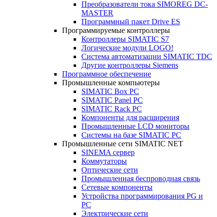
Преобразователи тока SIMOREG DC-
MASTER
Программный пакет Drive ES
Программируемые контроллеры
Контроллеры SIMATIC S7
Логические модули LOGO!
Система автоматизации SIMATIC TDC
Другие контроллеры Siemens
Программное обеспечение
Промышленные компьютеры
SIMATIC Box PC
SIMATIC Panel PС
SIMATIC Rack PC
Компоненты для расширения
Промышленные LCD мониторы
Системы на базе SIMATIC PC
Промышленные сети SIMATIC NET
SINEMA сервер
Коммутаторы
Оптические сети
Промышленная беспроводная связь
Сетевые компоненты
Устройства программирования PG и
PC
Электрические сети