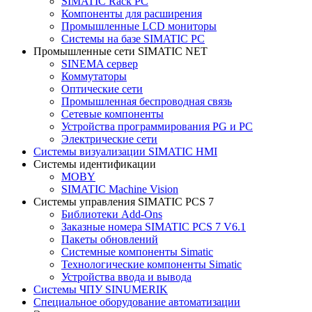
SIMATIC Rack PC
Компоненты для расширения
Промышленные LCD мониторы
Системы на базе SIMATIC PC
Промышленные сети SIMATIC NET
SINEMA сервер
Коммутаторы
Оптические сети
Промышленная беспроводная связь
Сетевые компоненты
Устройства программирования PG и PC
Электрические сети
Системы визуализации SIMATIC HMI
Системы идентификации
MOBY
SIMATIC Machine Vision
Системы управления SIMATIC PCS 7
Библиотеки Add-Ons
Заказные номера SIMATIC PCS 7 V6.1
Пакеты обновлений
Системные компоненты Simatic
Технологические компоненты Simatic
Устройства ввода и вывода
Системы ЧПУ SINUMERIK
Специальное оборудование автоматизации