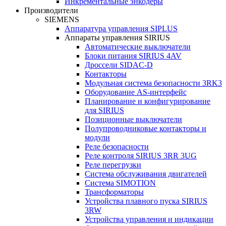
Инкрементальные энкодеры
Производители
SIEMENS
Аппаратура управления SIPLUS
Аппараты управления SIRIUS
Автоматические выключатели
Блоки питания SIRIUS 4AV
Дроссели SIDAC-D
Контакторы
Модульная система безопасности 3RK3
Оборудование AS-интерфейс
Планирование и конфигурирование
для SIRIUS
Позиционные выключатели
Полупроводниковые контакторы и
модули
Реле безопасности
Реле контроля SIRIUS 3RR 3UG
Реле перегрузки
Сиcтема обслуживания двигателей
Система SIMOTION
Трансформаторы
Устройства плавного пуска SIRIUS
3RW
Устройства управления и индикации