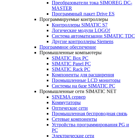
Преобразователи тока SIMOREG DC-
MASTER
Программный пакет Drive ES
Программируемые контроллеры
Контроллеры SIMATIC S7
Логические модули LOGO!
Система автоматизации SIMATIC TDC
Другие контроллеры Siemens
Программное обеспечение
Промышленные компьютеры
SIMATIC Box PC
SIMATIC Panel PС
SIMATIC Rack PC
Компоненты для расширения
Промышленные LCD мониторы
Системы на базе SIMATIC PC
Промышленные сети SIMATIC NET
SINEMA сервер
Коммутаторы
Оптические сети
Промышленная беспроводная связь
Сетевые компоненты
Устройства программирования PG и
PC
Электрические сети