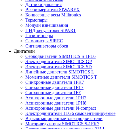
Датчики давления
Весоизмерители SIWAREX
Конвеерные весы Milltronics
Термопары
Модули взвешивания
ПИД-регуляторы SIPART
Позиционеры
Самописцы SIREC
Сигнализаторы сбоев
Двигатели
Серводвигатели SIMOTICS S-1FL6
Электродвигатели SIMOTICS GP
Электродвигатели SIMOTICS SD
Линейные двигатели SIMOTICS L
Моментные двигатели SIMOTICS T
Синхронные двигатели 1FK7
Синхронные двигатели 1FT7
Синхронные двигатели 1FE
Асинхронные двигатели 1PH2
Асинхронные двигатели 1PH8
Асинхронные двигатели N-compact
Электродвигатели 1LG6 cамовентилируемые
Взрывозащищенные электродвигатели
Мотор-редукторы SIMOTICS S-1FK7
Электродвигатели до типоразмера 315 L