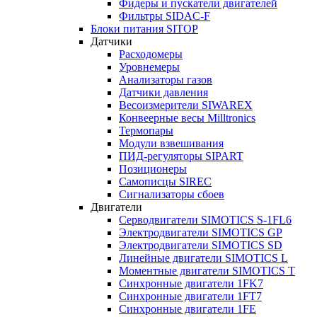
Фидеры и пускатели двигателей
Фильтры SIDAC-F
Блоки питания SITOP
Датчики
Расходомеры
Уровнемеры
Анализаторы газов
Датчики давления
Весоизмерители SIWAREX
Конвеерные весы Milltronics
Термопары
Модули взвешивания
ПИД-регуляторы SIPART
Позиционеры
Самописцы SIREC
Сигнализаторы сбоев
Двигатели
Серводвигатели SIMOTICS S-1FL6
Электродвигатели SIMOTICS GP
Электродвигатели SIMOTICS SD
Линейные двигатели SIMOTICS L
Моментные двигатели SIMOTICS T
Синхронные двигатели 1FK7
Синхронные двигатели 1FT7
Синхронные двигатели 1FE