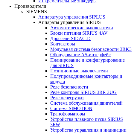
Инкрементальные энкодеры
Производители
SIEMENS
Аппаратура управления SIPLUS
Аппараты управления SIRIUS
Автоматические выключатели
Блоки питания SIRIUS 4AV
Дроссели SIDAC-D
Контакторы
Модульная система безопасности 3RK3
Оборудование AS-интерфейс
Планирование и конфигурирование
для SIRIUS
Позиционные выключатели
Полупроводниковые контакторы и
модули
Реле безопасности
Реле контроля SIRIUS 3RR 3UG
Реле перегрузки
Сиcтема обслуживания двигателей
Система SIMOTION
Трансформаторы
Устройства плавного пуска SIRIUS
3RW
Устройства управления и индикации