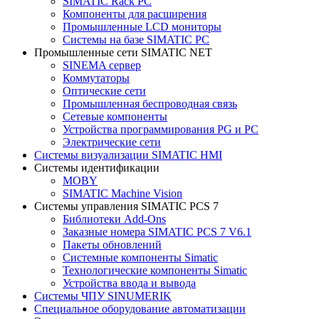
SIMATIC Rack PC
Компоненты для расширения
Промышленные LCD мониторы
Системы на базе SIMATIC PC
Промышленные сети SIMATIC NET
SINEMA сервер
Коммутаторы
Оптические сети
Промышленная беспроводная связь
Сетевые компоненты
Устройства программирования PG и PC
Электрические сети
Системы визуализации SIMATIC HMI
Системы идентификации
MOBY
SIMATIC Machine Vision
Системы управления SIMATIC PCS 7
Библиотеки Add-Ons
Заказные номера SIMATIC PCS 7 V6.1
Пакеты обновлений
Системные компоненты Simatic
Технологические компоненты Simatic
Устройства ввода и вывода
Системы ЧПУ SINUMERIK
Специальное оборудование автоматизации