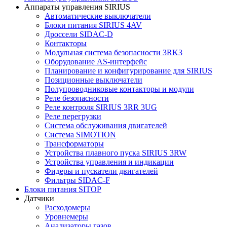
Аппараты управления SIRIUS
Автоматические выключатели
Блоки питания SIRIUS 4AV
Дроссели SIDAC-D
Контакторы
Модульная система безопасности 3RK3
Оборудование AS-интерфейс
Планирование и конфигурирование для SIRIUS
Позиционные выключатели
Полупроводниковые контакторы и модули
Реле безопасности
Реле контроля SIRIUS 3RR 3UG
Реле перегрузки
Сиcтема обслуживания двигателей
Система SIMOTION
Трансформаторы
Устройства плавного пуска SIRIUS 3RW
Устройства управления и индикации
Фидеры и пускатели двигателей
Фильтры SIDAC-F
Блоки питания SITOP
Датчики
Расходомеры
Уровнемеры
Анализаторы газов