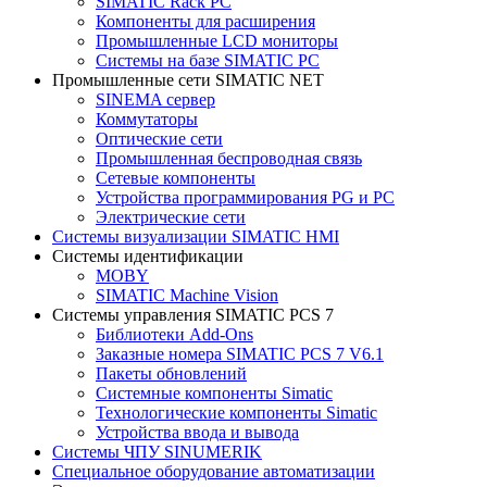
SIMATIC Rack PC
Компоненты для расширения
Промышленные LCD мониторы
Системы на базе SIMATIC PC
Промышленные сети SIMATIC NET
SINEMA сервер
Коммутаторы
Оптические сети
Промышленная беспроводная связь
Сетевые компоненты
Устройства программирования PG и PC
Электрические сети
Системы визуализации SIMATIC HMI
Системы идентификации
MOBY
SIMATIC Machine Vision
Системы управления SIMATIC PCS 7
Библиотеки Add-Ons
Заказные номера SIMATIC PCS 7 V6.1
Пакеты обновлений
Системные компоненты Simatic
Технологические компоненты Simatic
Устройства ввода и вывода
Системы ЧПУ SINUMERIK
Специальное оборудование автоматизации