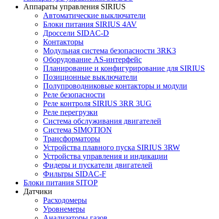
Аппараты управления SIRIUS
Автоматические выключатели
Блоки питания SIRIUS 4AV
Дроссели SIDAC-D
Контакторы
Модульная система безопасности 3RK3
Оборудование AS-интерфейс
Планирование и конфигурирование для SIRIUS
Позиционные выключатели
Полупроводниковые контакторы и модули
Реле безопасности
Реле контроля SIRIUS 3RR 3UG
Реле перегрузки
Сиcтема обслуживания двигателей
Система SIMOTION
Трансформаторы
Устройства плавного пуска SIRIUS 3RW
Устройства управления и индикации
Фидеры и пускатели двигателей
Фильтры SIDAC-F
Блоки питания SITOP
Датчики
Расходомеры
Уровнемеры
Анализаторы газов