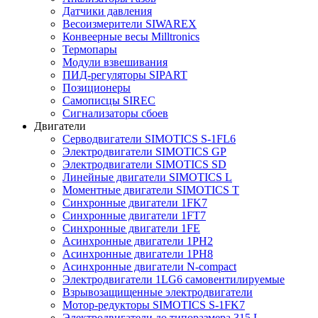
Датчики давления
Весоизмерители SIWAREX
Конвеерные весы Milltronics
Термопары
Модули взвешивания
ПИД-регуляторы SIPART
Позиционеры
Самописцы SIREC
Сигнализаторы сбоев
Двигатели
Серводвигатели SIMOTICS S-1FL6
Электродвигатели SIMOTICS GP
Электродвигатели SIMOTICS SD
Линейные двигатели SIMOTICS L
Моментные двигатели SIMOTICS T
Синхронные двигатели 1FK7
Синхронные двигатели 1FT7
Синхронные двигатели 1FE
Асинхронные двигатели 1PH2
Асинхронные двигатели 1PH8
Асинхронные двигатели N-compact
Электродвигатели 1LG6 cамовентилируемые
Взрывозащищенные электродвигатели
Мотор-редукторы SIMOTICS S-1FK7
Электродвигатели до типоразмера 315 L