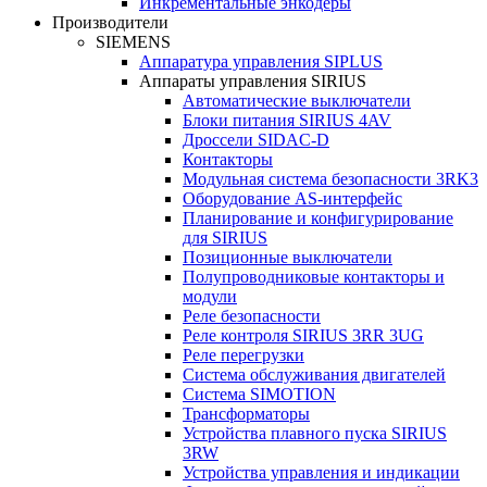
Инкрементальные энкодеры
Производители
SIEMENS
Аппаратура управления SIPLUS
Аппараты управления SIRIUS
Автоматические выключатели
Блоки питания SIRIUS 4AV
Дроссели SIDAC-D
Контакторы
Модульная система безопасности 3RK3
Оборудование AS-интерфейс
Планирование и конфигурирование
для SIRIUS
Позиционные выключатели
Полупроводниковые контакторы и
модули
Реле безопасности
Реле контроля SIRIUS 3RR 3UG
Реле перегрузки
Сиcтема обслуживания двигателей
Система SIMOTION
Трансформаторы
Устройства плавного пуска SIRIUS
3RW
Устройства управления и индикации