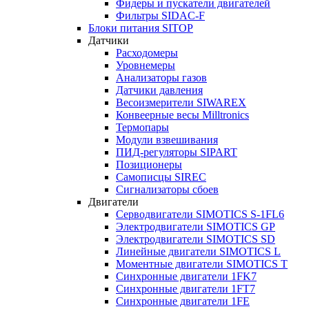
Фидеры и пускатели двигателей
Фильтры SIDAC-F
Блоки питания SITOP
Датчики
Расходомеры
Уровнемеры
Анализаторы газов
Датчики давления
Весоизмерители SIWAREX
Конвеерные весы Milltronics
Термопары
Модули взвешивания
ПИД-регуляторы SIPART
Позиционеры
Самописцы SIREC
Сигнализаторы сбоев
Двигатели
Серводвигатели SIMOTICS S-1FL6
Электродвигатели SIMOTICS GP
Электродвигатели SIMOTICS SD
Линейные двигатели SIMOTICS L
Моментные двигатели SIMOTICS T
Синхронные двигатели 1FK7
Синхронные двигатели 1FT7
Синхронные двигатели 1FE