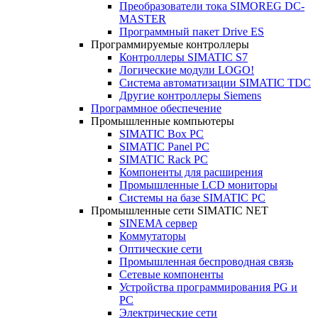
Преобразователи тока SIMOREG DC-
MASTER
Программный пакет Drive ES
Программируемые контроллеры
Контроллеры SIMATIC S7
Логические модули LOGO!
Система автоматизации SIMATIC TDC
Другие контроллеры Siemens
Программное обеспечение
Промышленные компьютеры
SIMATIC Box PC
SIMATIC Panel PС
SIMATIC Rack PC
Компоненты для расширения
Промышленные LCD мониторы
Системы на базе SIMATIC PC
Промышленные сети SIMATIC NET
SINEMA сервер
Коммутаторы
Оптические сети
Промышленная беспроводная связь
Сетевые компоненты
Устройства программирования PG и
PC
Электрические сети