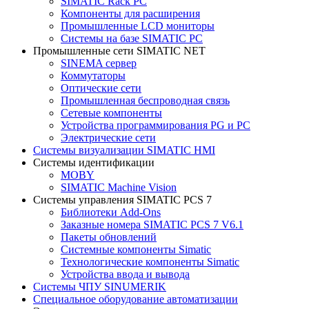
SIMATIC Rack PC
Компоненты для расширения
Промышленные LCD мониторы
Системы на базе SIMATIC PC
Промышленные сети SIMATIC NET
SINEMA сервер
Коммутаторы
Оптические сети
Промышленная беспроводная связь
Сетевые компоненты
Устройства программирования PG и PC
Электрические сети
Системы визуализации SIMATIC HMI
Системы идентификации
MOBY
SIMATIC Machine Vision
Системы управления SIMATIC PCS 7
Библиотеки Add-Ons
Заказные номера SIMATIC PCS 7 V6.1
Пакеты обновлений
Системные компоненты Simatic
Технологические компоненты Simatic
Устройства ввода и вывода
Системы ЧПУ SINUMERIK
Специальное оборудование автоматизации