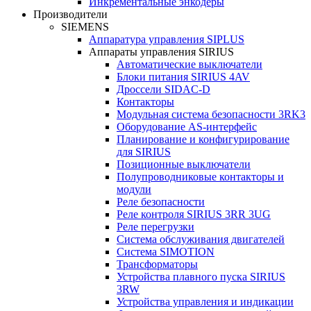
Инкрементальные энкодеры
Производители
SIEMENS
Аппаратура управления SIPLUS
Аппараты управления SIRIUS
Автоматические выключатели
Блоки питания SIRIUS 4AV
Дроссели SIDAC-D
Контакторы
Модульная система безопасности 3RK3
Оборудование AS-интерфейс
Планирование и конфигурирование
для SIRIUS
Позиционные выключатели
Полупроводниковые контакторы и
модули
Реле безопасности
Реле контроля SIRIUS 3RR 3UG
Реле перегрузки
Сиcтема обслуживания двигателей
Система SIMOTION
Трансформаторы
Устройства плавного пуска SIRIUS
3RW
Устройства управления и индикации