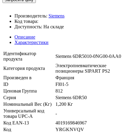
Производитель:
Siemens
Код товара:
Доступность:
На складе
Описание
Характеристики
Идентификатор
Siemens 6DR5010-0NG00-0AA0
продукта
Электропневматические
Категория продукта
позиционеры SIPART PS2
Произведен в
Франция
ID
FI01-5
Ценовая Группа
812
Серия
Siemens 6DR50
Номинальный Вес (Кг)
1,200 Кг
Универсальный код
-
товара UPC-A
Код EAN-13
4019169846967
Код
YRGKNVQV