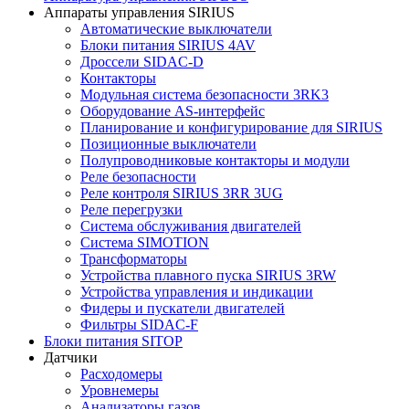
Аппараты управления SIRIUS
Автоматические выключатели
Блоки питания SIRIUS 4AV
Дроссели SIDAC-D
Контакторы
Модульная система безопасности 3RK3
Оборудование AS-интерфейс
Планирование и конфигурирование для SIRIUS
Позиционные выключатели
Полупроводниковые контакторы и модули
Реле безопасности
Реле контроля SIRIUS 3RR 3UG
Реле перегрузки
Сиcтема обслуживания двигателей
Система SIMOTION
Трансформаторы
Устройства плавного пуска SIRIUS 3RW
Устройства управления и индикации
Фидеры и пускатели двигателей
Фильтры SIDAC-F
Блоки питания SITOP
Датчики
Расходомеры
Уровнемеры
Анализаторы газов