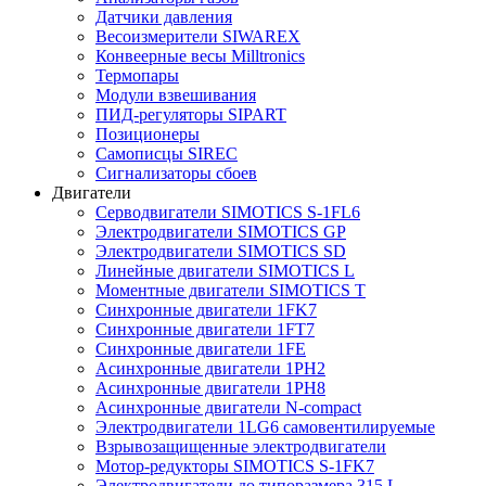
Датчики давления
Весоизмерители SIWAREX
Конвеерные весы Milltronics
Термопары
Модули взвешивания
ПИД-регуляторы SIPART
Позиционеры
Самописцы SIREC
Сигнализаторы сбоев
Двигатели
Серводвигатели SIMOTICS S-1FL6
Электродвигатели SIMOTICS GP
Электродвигатели SIMOTICS SD
Линейные двигатели SIMOTICS L
Моментные двигатели SIMOTICS T
Синхронные двигатели 1FK7
Синхронные двигатели 1FT7
Синхронные двигатели 1FE
Асинхронные двигатели 1PH2
Асинхронные двигатели 1PH8
Асинхронные двигатели N-compact
Электродвигатели 1LG6 cамовентилируемые
Взрывозащищенные электродвигатели
Мотор-редукторы SIMOTICS S-1FK7
Электродвигатели до типоразмера 315 L