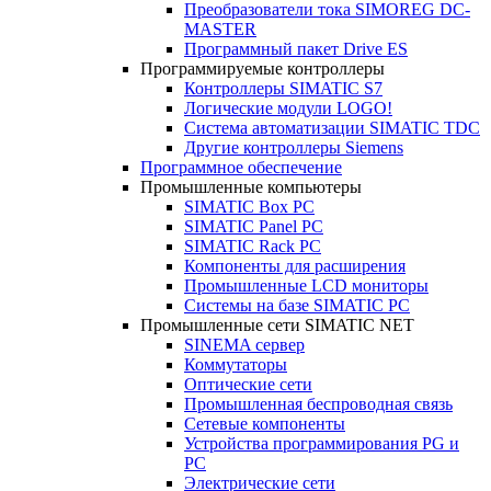
Преобразователи тока SIMOREG DC-
MASTER
Программный пакет Drive ES
Программируемые контроллеры
Контроллеры SIMATIC S7
Логические модули LOGO!
Система автоматизации SIMATIC TDC
Другие контроллеры Siemens
Программное обеспечение
Промышленные компьютеры
SIMATIC Box PC
SIMATIC Panel PС
SIMATIC Rack PC
Компоненты для расширения
Промышленные LCD мониторы
Системы на базе SIMATIC PC
Промышленные сети SIMATIC NET
SINEMA сервер
Коммутаторы
Оптические сети
Промышленная беспроводная связь
Сетевые компоненты
Устройства программирования PG и
PC
Электрические сети