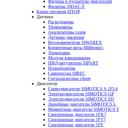
Фидеры и пускатели двигателей
Фильтры SIDAC-F
Блоки питания SITOP
Датчики
Расходомеры
Уровнемеры
Анализаторы газов
Датчики давления
Весоизмерители SIWAREX
Конвеерные весы Milltronics
Термопары
Модули взвешивания
ПИД-регуляторы SIPART
Позиционеры
Самописцы SIREC
Сигнализаторы сбоев
Двигатели
Серводвигатели SIMOTICS S-1FL6
Электродвигатели SIMOTICS GP
Электродвигатели SIMOTICS SD
Линейные двигатели SIMOTICS L
Моментные двигатели SIMOTICS T
Синхронные двигатели 1FK7
Синхронные двигатели 1FT7
Синхронные двигатели 1FE