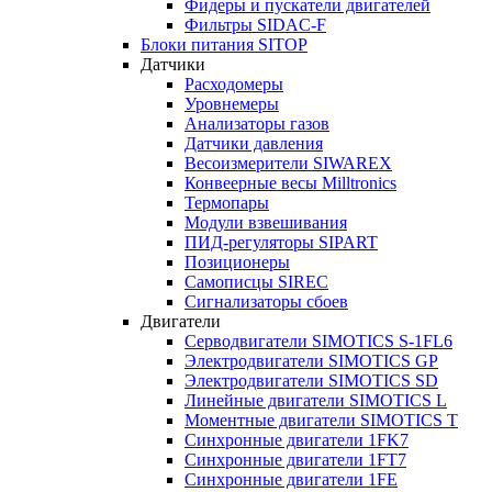
Фидеры и пускатели двигателей
Фильтры SIDAC-F
Блоки питания SITOP
Датчики
Расходомеры
Уровнемеры
Анализаторы газов
Датчики давления
Весоизмерители SIWAREX
Конвеерные весы Milltronics
Термопары
Модули взвешивания
ПИД-регуляторы SIPART
Позиционеры
Самописцы SIREC
Сигнализаторы сбоев
Двигатели
Серводвигатели SIMOTICS S-1FL6
Электродвигатели SIMOTICS GP
Электродвигатели SIMOTICS SD
Линейные двигатели SIMOTICS L
Моментные двигатели SIMOTICS T
Синхронные двигатели 1FK7
Синхронные двигатели 1FT7
Синхронные двигатели 1FE