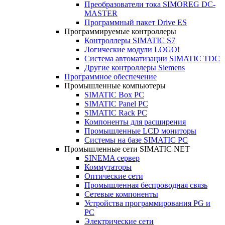
Преобразователи тока SIMOREG DC-
MASTER
Программный пакет Drive ES
Программируемые контроллеры
Контроллеры SIMATIC S7
Логические модули LOGO!
Система автоматизации SIMATIC TDC
Другие контроллеры Siemens
Программное обеспечение
Промышленные компьютеры
SIMATIC Box PC
SIMATIC Panel PС
SIMATIC Rack PC
Компоненты для расширения
Промышленные LCD мониторы
Системы на базе SIMATIC PC
Промышленные сети SIMATIC NET
SINEMA сервер
Коммутаторы
Оптические сети
Промышленная беспроводная связь
Сетевые компоненты
Устройства программирования PG и
PC
Электрические сети