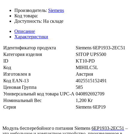
Производитель:
Siemens
Код товара:
Доступность:
На складе
Описание
Характеристики
Идентификатор продукта
Siemens 6EP1933-2EC51
Категория изделия
SITOP UPS500
ID
KT10-PD
Код
MIHILC5L
Изготовлен в
Австрия
Код EAN-13
4025515152491
Ценовая Группа
585
Универсальный код товара UPC-A
040892692709
Номинальный Вес
1,200 Кг
Серия
Siemens 6EP19
Модуль бесперебойного питания
Siemens
6EP1933-2EC51
–
это небольшое и компактное устройство, произведенное в