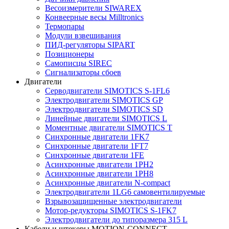
Весоизмерители SIWAREX
Конвеерные весы Milltronics
Термопары
Модули взвешивания
ПИД-регуляторы SIPART
Позиционеры
Самописцы SIREC
Сигнализаторы сбоев
Двигатели
Серводвигатели SIMOTICS S-1FL6
Электродвигатели SIMOTICS GP
Электродвигатели SIMOTICS SD
Линейные двигатели SIMOTICS L
Моментные двигатели SIMOTICS T
Синхронные двигатели 1FK7
Синхронные двигатели 1FT7
Синхронные двигатели 1FE
Асинхронные двигатели 1PH2
Асинхронные двигатели 1PH8
Асинхронные двигатели N-compact
Электродвигатели 1LG6 cамовентилируемые
Взрывозащищенные электродвигатели
Мотор-редукторы SIMOTICS S-1FK7
Электродвигатели до типоразмера 315 L
Кабели и штекеры MOTION-CONNECT