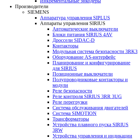
Инкрементальные энкодеры
Производители
SIEMENS
Аппаратура управления SIPLUS
Аппараты управления SIRIUS
Автоматические выключатели
Блоки питания SIRIUS 4AV
Дроссели SIDAC-D
Контакторы
Модульная система безопасности 3RK3
Оборудование AS-интерфейс
Планирование и конфигурирование
для SIRIUS
Позиционные выключатели
Полупроводниковые контакторы и
модули
Реле безопасности
Реле контроля SIRIUS 3RR 3UG
Реле перегрузки
Сиcтема обслуживания двигателей
Система SIMOTION
Трансформаторы
Устройства плавного пуска SIRIUS
3RW
Устройства управления и индикации