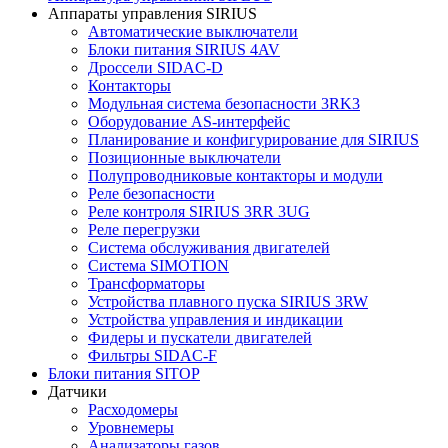
Аппараты управления SIRIUS
Автоматические выключатели
Блоки питания SIRIUS 4AV
Дроссели SIDAC-D
Контакторы
Модульная система безопасности 3RK3
Оборудование AS-интерфейс
Планирование и конфигурирование для SIRIUS
Позиционные выключатели
Полупроводниковые контакторы и модули
Реле безопасности
Реле контроля SIRIUS 3RR 3UG
Реле перегрузки
Сиcтема обслуживания двигателей
Система SIMOTION
Трансформаторы
Устройства плавного пуска SIRIUS 3RW
Устройства управления и индикации
Фидеры и пускатели двигателей
Фильтры SIDAC-F
Блоки питания SITOP
Датчики
Расходомеры
Уровнемеры
Анализаторы газов