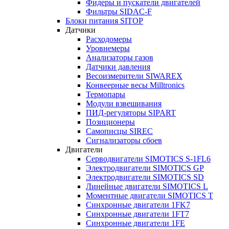
Фидеры и пускатели двигателей
Фильтры SIDAC-F
Блоки питания SITOP
Датчики
Расходомеры
Уровнемеры
Анализаторы газов
Датчики давления
Весоизмерители SIWAREX
Конвеерные весы Milltronics
Термопары
Модули взвешивания
ПИД-регуляторы SIPART
Позиционеры
Самописцы SIREC
Сигнализаторы сбоев
Двигатели
Серводвигатели SIMOTICS S-1FL6
Электродвигатели SIMOTICS GP
Электродвигатели SIMOTICS SD
Линейные двигатели SIMOTICS L
Моментные двигатели SIMOTICS T
Синхронные двигатели 1FK7
Синхронные двигатели 1FT7
Синхронные двигатели 1FE