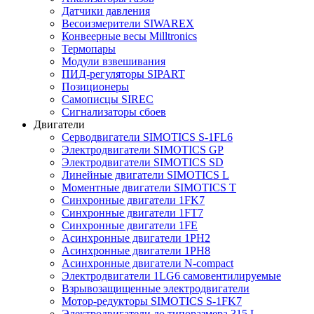
Датчики давления
Весоизмерители SIWAREX
Конвеерные весы Milltronics
Термопары
Модули взвешивания
ПИД-регуляторы SIPART
Позиционеры
Самописцы SIREC
Сигнализаторы сбоев
Двигатели
Серводвигатели SIMOTICS S-1FL6
Электродвигатели SIMOTICS GP
Электродвигатели SIMOTICS SD
Линейные двигатели SIMOTICS L
Моментные двигатели SIMOTICS T
Синхронные двигатели 1FK7
Синхронные двигатели 1FT7
Синхронные двигатели 1FE
Асинхронные двигатели 1PH2
Асинхронные двигатели 1PH8
Асинхронные двигатели N-compact
Электродвигатели 1LG6 cамовентилируемые
Взрывозащищенные электродвигатели
Мотор-редукторы SIMOTICS S-1FK7
Электродвигатели до типоразмера 315 L