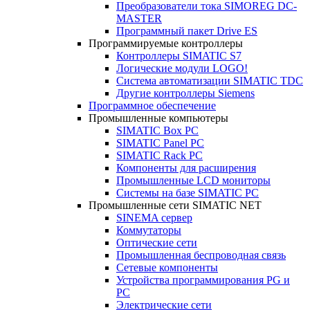
Преобразователи тока SIMOREG DC-
MASTER
Программный пакет Drive ES
Программируемые контроллеры
Контроллеры SIMATIC S7
Логические модули LOGO!
Система автоматизации SIMATIC TDC
Другие контроллеры Siemens
Программное обеспечение
Промышленные компьютеры
SIMATIC Box PC
SIMATIC Panel PС
SIMATIC Rack PC
Компоненты для расширения
Промышленные LCD мониторы
Системы на базе SIMATIC PC
Промышленные сети SIMATIC NET
SINEMA сервер
Коммутаторы
Оптические сети
Промышленная беспроводная связь
Сетевые компоненты
Устройства программирования PG и
PC
Электрические сети