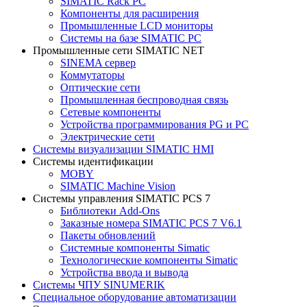
SIMATIC Rack PC
Компоненты для расширения
Промышленные LCD мониторы
Системы на базе SIMATIC PC
Промышленные сети SIMATIC NET
SINEMA сервер
Коммутаторы
Оптические сети
Промышленная беспроводная связь
Сетевые компоненты
Устройства программирования PG и PC
Электрические сети
Системы визуализации SIMATIC HMI
Системы идентификации
MOBY
SIMATIC Machine Vision
Системы управления SIMATIC PCS 7
Библиотеки Add-Ons
Заказные номера SIMATIC PCS 7 V6.1
Пакеты обновлений
Системные компоненты Simatic
Технологические компоненты Simatic
Устройства ввода и вывода
Системы ЧПУ SINUMERIK
Специальное оборудование автоматизации