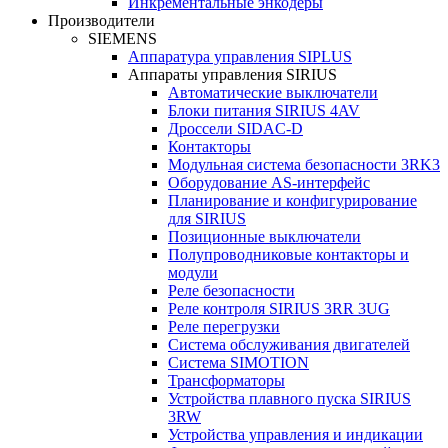
Инкрементальные энкодеры
Производители
SIEMENS
Аппаратура управления SIPLUS
Аппараты управления SIRIUS
Автоматические выключатели
Блоки питания SIRIUS 4AV
Дроссели SIDAC-D
Контакторы
Модульная система безопасности 3RK3
Оборудование AS-интерфейс
Планирование и конфигурирование
для SIRIUS
Позиционные выключатели
Полупроводниковые контакторы и
модули
Реле безопасности
Реле контроля SIRIUS 3RR 3UG
Реле перегрузки
Сиcтема обслуживания двигателей
Система SIMOTION
Трансформаторы
Устройства плавного пуска SIRIUS
3RW
Устройства управления и индикации