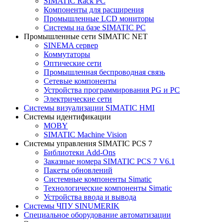
SIMATIC Rack PC
Компоненты для расширения
Промышленные LCD мониторы
Системы на базе SIMATIC PC
Промышленные сети SIMATIC NET
SINEMA сервер
Коммутаторы
Оптические сети
Промышленная беспроводная связь
Сетевые компоненты
Устройства программирования PG и PC
Электрические сети
Системы визуализации SIMATIC HMI
Системы идентификации
MOBY
SIMATIC Machine Vision
Системы управления SIMATIC PCS 7
Библиотеки Add-Ons
Заказные номера SIMATIC PCS 7 V6.1
Пакеты обновлений
Системные компоненты Simatic
Технологические компоненты Simatic
Устройства ввода и вывода
Системы ЧПУ SINUMERIK
Специальное оборудование автоматизации