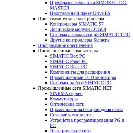
Преобразователи тока SIMOREG DC-
MASTER
Программный пакет Drive ES
Программируемые контроллеры
Контроллеры SIMATIC S7
Логические модули LOGO!
Система автоматизации SIMATIC TDC
Другие контроллеры Siemens
Программное обеспечение
Промышленные компьютеры
SIMATIC Box PC
SIMATIC Panel PС
SIMATIC Rack PC
Компоненты для расширения
Промышленные LCD мониторы
Системы на базе SIMATIC PC
Промышленные сети SIMATIC NET
SINEMA сервер
Коммутаторы
Оптические сети
Промышленная беспроводная связь
Сетевые компоненты
Устройства программирования PG и
PC
Электрические сети