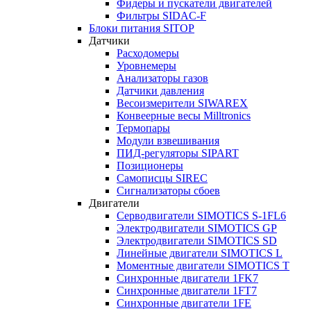
Фидеры и пускатели двигателей
Фильтры SIDAC-F
Блоки питания SITOP
Датчики
Расходомеры
Уровнемеры
Анализаторы газов
Датчики давления
Весоизмерители SIWAREX
Конвеерные весы Milltronics
Термопары
Модули взвешивания
ПИД-регуляторы SIPART
Позиционеры
Самописцы SIREC
Сигнализаторы сбоев
Двигатели
Серводвигатели SIMOTICS S-1FL6
Электродвигатели SIMOTICS GP
Электродвигатели SIMOTICS SD
Линейные двигатели SIMOTICS L
Моментные двигатели SIMOTICS T
Синхронные двигатели 1FK7
Синхронные двигатели 1FT7
Синхронные двигатели 1FE