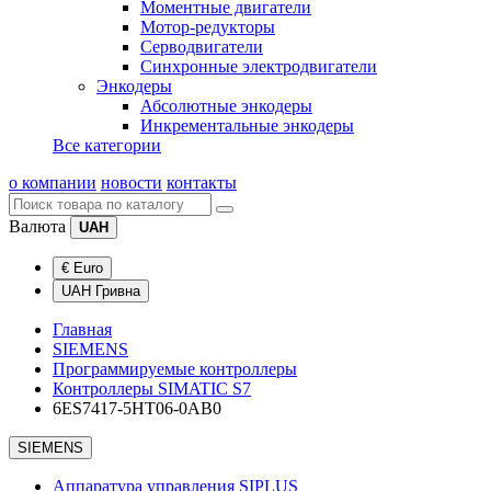
Моментные двигатели
Мотор-редукторы
Серводвигатели
Синхронные электродвигатели
Энкодеры
Абсолютные энкодеры
Инкрементальные энкодеры
Все категории
о компании
новости
контакты
Валюта
UAH
€ Euro
UAH Гривна
Главная
SIEMENS
Программируемые контроллеры
Контроллеры SIMATIC S7
6ES7417-5HT06-0AB0
SIEMENS
Аппаратура управления SIPLUS