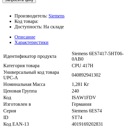
Производитель:
Siemens
Код товара:
Доступность:
На складе
Описание
Характеристики
Siemens 6ES7417-5HT06-
Идентификатор продукта
0AB0
Категория товара
CPU 417H
Универсальный код товара
040892941302
UPC-A
Номинальная Масса
1,281 Кг
Ценовая Группа
240
Код
ISAW1FDV
Изготовлен в
Германия
Серия
Siemens 6ES74
ID
ST74
Код EAN-13
4019169202831