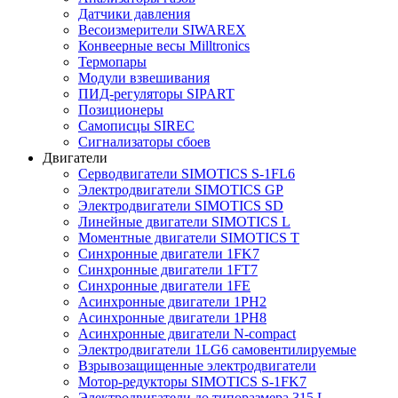
Датчики давления
Весоизмерители SIWAREX
Конвеерные весы Milltronics
Термопары
Модули взвешивания
ПИД-регуляторы SIPART
Позиционеры
Самописцы SIREC
Сигнализаторы сбоев
Двигатели
Серводвигатели SIMOTICS S-1FL6
Электродвигатели SIMOTICS GP
Электродвигатели SIMOTICS SD
Линейные двигатели SIMOTICS L
Моментные двигатели SIMOTICS T
Синхронные двигатели 1FK7
Синхронные двигатели 1FT7
Синхронные двигатели 1FE
Асинхронные двигатели 1PH2
Асинхронные двигатели 1PH8
Асинхронные двигатели N-compact
Электродвигатели 1LG6 cамовентилируемые
Взрывозащищенные электродвигатели
Мотор-редукторы SIMOTICS S-1FK7
Электродвигатели до типоразмера 315 L