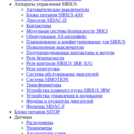
Аппараты управления SIRIUS
Автоматические выключатели
Блоки питания SIRIUS 4AV
Дроссели SIDAC-D
Контакторы
Модульная система безопасности 3RK3
Оборудование AS-интерфейс
Планирование и конфигурирование для SIRIUS
Позиционные выключатели
Полупроводниковые контакторы и модули
Реле безопасности
Реле контроля SIRIUS 3RR 3UG
Реле перегрузки
Сиcтема обслуживания двигателей
Система SIMOTION
Трансформаторы
Устройства плавного пуска SIRIUS 3RW
Устройства управления и индикации
Фидеры и пускатели двигателей
Фильтры SIDAC-F
Блоки питания SITOP
Датчики
Расходомеры
Уровнемеры
Анализаторы газов