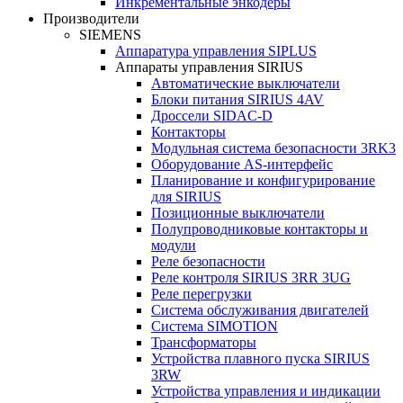
Инкрементальные энкодеры
Производители
SIEMENS
Аппаратура управления SIPLUS
Аппараты управления SIRIUS
Автоматические выключатели
Блоки питания SIRIUS 4AV
Дроссели SIDAC-D
Контакторы
Модульная система безопасности 3RK3
Оборудование AS-интерфейс
Планирование и конфигурирование
для SIRIUS
Позиционные выключатели
Полупроводниковые контакторы и
модули
Реле безопасности
Реле контроля SIRIUS 3RR 3UG
Реле перегрузки
Сиcтема обслуживания двигателей
Система SIMOTION
Трансформаторы
Устройства плавного пуска SIRIUS
3RW
Устройства управления и индикации