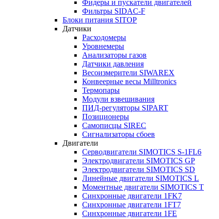
Фидеры и пускатели двигателей
Фильтры SIDAC-F
Блоки питания SITOP
Датчики
Расходомеры
Уровнемеры
Анализаторы газов
Датчики давления
Весоизмерители SIWAREX
Конвеерные весы Milltronics
Термопары
Модули взвешивания
ПИД-регуляторы SIPART
Позиционеры
Самописцы SIREC
Сигнализаторы сбоев
Двигатели
Серводвигатели SIMOTICS S-1FL6
Электродвигатели SIMOTICS GP
Электродвигатели SIMOTICS SD
Линейные двигатели SIMOTICS L
Моментные двигатели SIMOTICS T
Синхронные двигатели 1FK7
Синхронные двигатели 1FT7
Синхронные двигатели 1FE