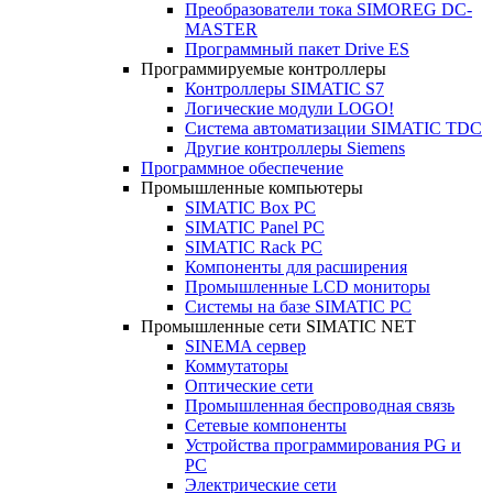
Преобразователи тока SIMOREG DC-
MASTER
Программный пакет Drive ES
Программируемые контроллеры
Контроллеры SIMATIC S7
Логические модули LOGO!
Система автоматизации SIMATIC TDC
Другие контроллеры Siemens
Программное обеспечение
Промышленные компьютеры
SIMATIC Box PC
SIMATIC Panel PС
SIMATIC Rack PC
Компоненты для расширения
Промышленные LCD мониторы
Системы на базе SIMATIC PC
Промышленные сети SIMATIC NET
SINEMA сервер
Коммутаторы
Оптические сети
Промышленная беспроводная связь
Сетевые компоненты
Устройства программирования PG и
PC
Электрические сети