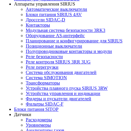
Аппараты управления SIRIUS
Автоматические выключатели
Блоки питания SIRIUS 4AV
Дроссели SIDAC-D
Контакторы
Модульная система безопасности 3RK3
Оборудование AS-интерфейс
Планирование и конфигурирование для SIRIUS
Позиционные выключатели
Полупроводниковые контакторы и модули
Реле безопасности
Реле контроля SIRIUS 3RR 3UG
Реле перегрузки
Сиcтема обслуживания двигателей
Система SIMOTION
Трансформаторы
Устройства плавного пуска SIRIUS 3RW
Устройства управления и индикации
Фидеры и пускатели двигателей
Фильтры SIDAC-F
Блоки питания SITOP
Датчики
Расходомеры
Уровнемеры
Анализаторы газов