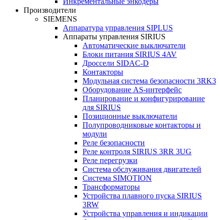
Инкрементальные энкодеры
Производители
SIEMENS
Аппаратура управления SIPLUS
Аппараты управления SIRIUS
Автоматические выключатели
Блоки питания SIRIUS 4AV
Дроссели SIDAC-D
Контакторы
Модульная система безопасности 3RK3
Оборудование AS-интерфейс
Планирование и конфигурирование
для SIRIUS
Позиционные выключатели
Полупроводниковые контакторы и
модули
Реле безопасности
Реле контроля SIRIUS 3RR 3UG
Реле перегрузки
Сиcтема обслуживания двигателей
Система SIMOTION
Трансформаторы
Устройства плавного пуска SIRIUS
3RW
Устройства управления и индикации