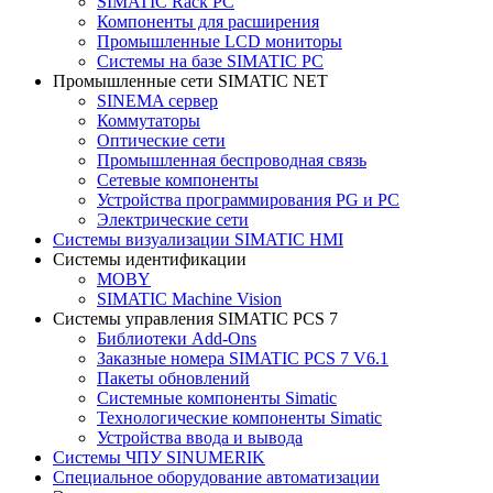
SIMATIC Rack PC
Компоненты для расширения
Промышленные LCD мониторы
Системы на базе SIMATIC PC
Промышленные сети SIMATIC NET
SINEMA сервер
Коммутаторы
Оптические сети
Промышленная беспроводная связь
Сетевые компоненты
Устройства программирования PG и PC
Электрические сети
Системы визуализации SIMATIC HMI
Системы идентификации
MOBY
SIMATIC Machine Vision
Системы управления SIMATIC PCS 7
Библиотеки Add-Ons
Заказные номера SIMATIC PCS 7 V6.1
Пакеты обновлений
Системные компоненты Simatic
Технологические компоненты Simatic
Устройства ввода и вывода
Системы ЧПУ SINUMERIK
Специальное оборудование автоматизации