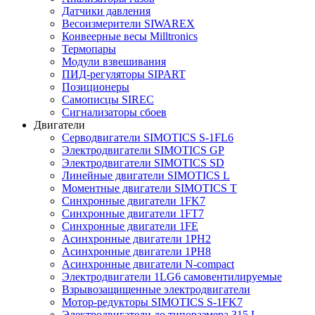
Датчики давления
Весоизмерители SIWAREX
Конвеерные весы Milltronics
Термопары
Модули взвешивания
ПИД-регуляторы SIPART
Позиционеры
Самописцы SIREC
Сигнализаторы сбоев
Двигатели
Серводвигатели SIMOTICS S-1FL6
Электродвигатели SIMOTICS GP
Электродвигатели SIMOTICS SD
Линейные двигатели SIMOTICS L
Моментные двигатели SIMOTICS T
Синхронные двигатели 1FK7
Синхронные двигатели 1FT7
Синхронные двигатели 1FE
Асинхронные двигатели 1PH2
Асинхронные двигатели 1PH8
Асинхронные двигатели N-compact
Электродвигатели 1LG6 cамовентилируемые
Взрывозащищенные электродвигатели
Мотор-редукторы SIMOTICS S-1FK7
Электродвигатели до типоразмера 315 L