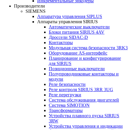
Инкрементальные энкодеры
Производители
SIEMENS
Аппаратура управления SIPLUS
Аппараты управления SIRIUS
Автоматические выключатели
Блоки питания SIRIUS 4AV
Дроссели SIDAC-D
Контакторы
Модульная система безопасности 3RK3
Оборудование AS-интерфейс
Планирование и конфигурирование
для SIRIUS
Позиционные выключатели
Полупроводниковые контакторы и
модули
Реле безопасности
Реле контроля SIRIUS 3RR 3UG
Реле перегрузки
Сиcтема обслуживания двигателей
Система SIMOTION
Трансформаторы
Устройства плавного пуска SIRIUS
3RW
Устройства управления и индикации