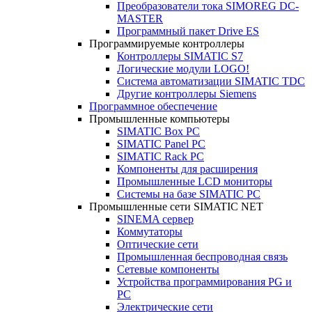
Преобразователи тока SIMOREG DC-
MASTER
Программный пакет Drive ES
Программируемые контроллеры
Контроллеры SIMATIC S7
Логические модули LOGO!
Система автоматизации SIMATIC TDC
Другие контроллеры Siemens
Программное обеспечение
Промышленные компьютеры
SIMATIC Box PC
SIMATIC Panel PС
SIMATIC Rack PC
Компоненты для расширения
Промышленные LCD мониторы
Системы на базе SIMATIC PC
Промышленные сети SIMATIC NET
SINEMA сервер
Коммутаторы
Оптические сети
Промышленная беспроводная связь
Сетевые компоненты
Устройства программирования PG и
PC
Электрические сети