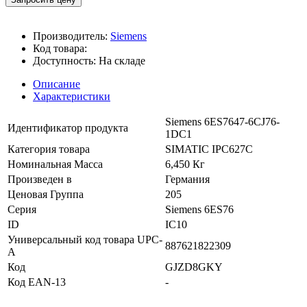
Производитель:
Siemens
Код товара:
Доступность:
На складе
Описание
Характеристики
Siemens 6ES7647-6CJ76-
Идентификатор продукта
1DC1
Категория товара
SIMATIC IPC627C
Номинальная Масса
6,450 Кг
Произведен в
Германия
Ценовая Группа
205
Серия
Siemens 6ES76
ID
IC10
Универсальный код товара UPC-
887621822309
A
Код
GJZD8GKY
Код EAN-13
-