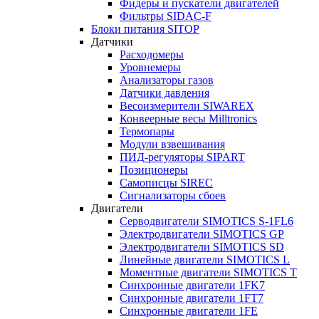
Фидеры и пускатели двигателей
Фильтры SIDAC-F
Блоки питания SITOP
Датчики
Расходомеры
Уровнемеры
Анализаторы газов
Датчики давления
Весоизмерители SIWAREX
Конвеерные весы Milltronics
Термопары
Модули взвешивания
ПИД-регуляторы SIPART
Позиционеры
Самописцы SIREC
Сигнализаторы сбоев
Двигатели
Серводвигатели SIMOTICS S-1FL6
Электродвигатели SIMOTICS GP
Электродвигатели SIMOTICS SD
Линейные двигатели SIMOTICS L
Моментные двигатели SIMOTICS T
Синхронные двигатели 1FK7
Синхронные двигатели 1FT7
Синхронные двигатели 1FE