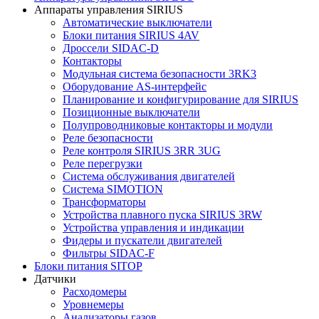
Аппараты управления SIRIUS
Автоматические выключатели
Блоки питания SIRIUS 4AV
Дроссели SIDAC-D
Контакторы
Модульная система безопасности 3RK3
Оборудование AS-интерфейс
Планирование и конфигурирование для SIRIUS
Позиционные выключатели
Полупроводниковые контакторы и модули
Реле безопасности
Реле контроля SIRIUS 3RR 3UG
Реле перегрузки
Сиcтема обслуживания двигателей
Система SIMOTION
Трансформаторы
Устройства плавного пуска SIRIUS 3RW
Устройства управления и индикации
Фидеры и пускатели двигателей
Фильтры SIDAC-F
Блоки питания SITOP
Датчики
Расходомеры
Уровнемеры
Анализаторы газов