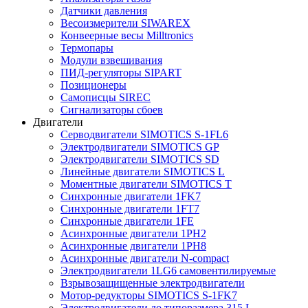
Датчики давления
Весоизмерители SIWAREX
Конвеерные весы Milltronics
Термопары
Модули взвешивания
ПИД-регуляторы SIPART
Позиционеры
Самописцы SIREC
Сигнализаторы сбоев
Двигатели
Серводвигатели SIMOTICS S-1FL6
Электродвигатели SIMOTICS GP
Электродвигатели SIMOTICS SD
Линейные двигатели SIMOTICS L
Моментные двигатели SIMOTICS T
Синхронные двигатели 1FK7
Синхронные двигатели 1FT7
Синхронные двигатели 1FE
Асинхронные двигатели 1PH2
Асинхронные двигатели 1PH8
Асинхронные двигатели N-compact
Электродвигатели 1LG6 cамовентилируемые
Взрывозащищенные электродвигатели
Мотор-редукторы SIMOTICS S-1FK7
Электродвигатели до типоразмера 315 L