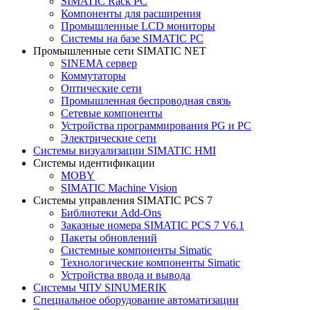
SIMATIC Rack PC
Компоненты для расширения
Промышленные LCD мониторы
Системы на базе SIMATIC PC
Промышленные сети SIMATIC NET
SINEMA сервер
Коммутаторы
Оптические сети
Промышленная беспроводная связь
Сетевые компоненты
Устройства программирования PG и PC
Электрические сети
Системы визуализации SIMATIC HMI
Системы идентификации
MOBY
SIMATIC Machine Vision
Системы управления SIMATIC PCS 7
Библиотеки Add-Ons
Заказные номера SIMATIC PCS 7 V6.1
Пакеты обновлений
Системные компоненты Simatic
Технологические компоненты Simatic
Устройства ввода и вывода
Системы ЧПУ SINUMERIK
Специальное оборудование автоматизации