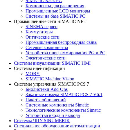
SIMATIC Rack PC
Компоненты для расширения
Промышленные LCD мониторы
Системы на базе SIMATIC PC
Промышленные сети SIMATIC NET
SINEMA сервер
Коммутаторы
Оптические сети
Промышленная беспроводная связь
Сетевые компоненты
Устройства программирования PG и PC
Электрические сети
Системы визуализации SIMATIC HMI
Системы идентификации
MOBY
SIMATIC Machine Vision
Системы управления SIMATIC PCS 7
Библиотеки Add-Ons
Заказные номера SIMATIC PCS 7 V6.1
Пакеты обновлений
Системные компоненты Simatic
Технологические компоненты Simatic
Устройства ввода и вывода
Системы ЧПУ SINUMERIK
Специальное оборудование автоматизации