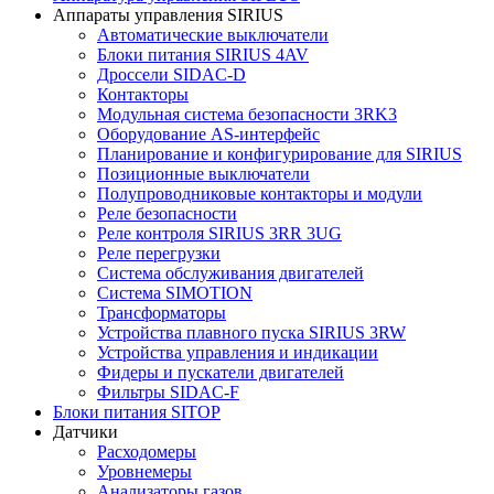
Аппараты управления SIRIUS
Автоматические выключатели
Блоки питания SIRIUS 4AV
Дроссели SIDAC-D
Контакторы
Модульная система безопасности 3RK3
Оборудование AS-интерфейс
Планирование и конфигурирование для SIRIUS
Позиционные выключатели
Полупроводниковые контакторы и модули
Реле безопасности
Реле контроля SIRIUS 3RR 3UG
Реле перегрузки
Сиcтема обслуживания двигателей
Система SIMOTION
Трансформаторы
Устройства плавного пуска SIRIUS 3RW
Устройства управления и индикации
Фидеры и пускатели двигателей
Фильтры SIDAC-F
Блоки питания SITOP
Датчики
Расходомеры
Уровнемеры
Анализаторы газов