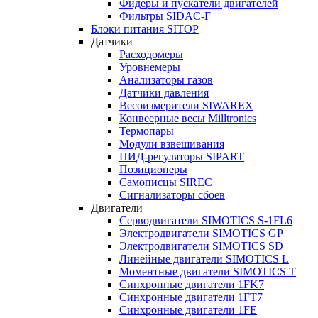
Фидеры и пускатели двигателей
Фильтры SIDAC-F
Блоки питания SITOP
Датчики
Расходомеры
Уровнемеры
Анализаторы газов
Датчики давления
Весоизмерители SIWAREX
Конвеерные весы Milltronics
Термопары
Модули взвешивания
ПИД-регуляторы SIPART
Позиционеры
Самописцы SIREC
Сигнализаторы сбоев
Двигатели
Серводвигатели SIMOTICS S-1FL6
Электродвигатели SIMOTICS GP
Электродвигатели SIMOTICS SD
Линейные двигатели SIMOTICS L
Моментные двигатели SIMOTICS T
Синхронные двигатели 1FK7
Синхронные двигатели 1FT7
Синхронные двигатели 1FE