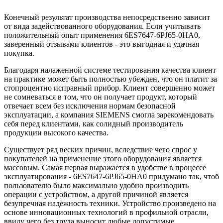
Конечный результат производства непосредственно зависит
от вида задействованного оборудования. Если учитывать
положительный опыт применения 6ES7647-6PJ65-0HA0,
заверенный отзывами клиентов - это выгодная и удачная
покупка.
Благодаря налаженной системе тестирования качества клиент
на практике может быть полностью убежден, что он платит за
стопроцентно исправный прибор. Клиент совершенно может
не сомневаться в том, что он получает продукт, который
отвечает всем без исключения нормам безопасной
эксплуатации, а компания SIEMENS смогла зарекомендовать
себя перед клиентами, как солидный производитель
продукции высокого качества.
Существует ряд веских причин, вследствие чего спрос у
покупателей на применение этого оборудования является
массовым. Самая первая выражается в удобстве в процессе
эксплуатирования - 6ES7647-6PJ65-0HA0 придумано так, чтоб
пользователю было максимально удобно производить
операции с устройством, а другой причиной является
безупречная надежность техники. Устройство произведено на
основе инновационных технологий в профильной отрасли,
ввиду чего без труда выносит любые допустимые