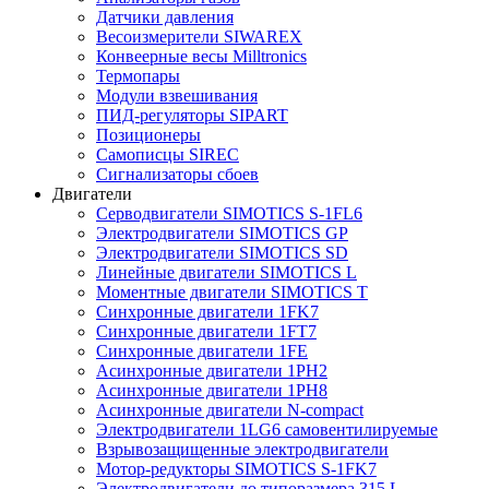
Датчики давления
Весоизмерители SIWAREX
Конвеерные весы Milltronics
Термопары
Модули взвешивания
ПИД-регуляторы SIPART
Позиционеры
Самописцы SIREC
Сигнализаторы сбоев
Двигатели
Серводвигатели SIMOTICS S-1FL6
Электродвигатели SIMOTICS GP
Электродвигатели SIMOTICS SD
Линейные двигатели SIMOTICS L
Моментные двигатели SIMOTICS T
Синхронные двигатели 1FK7
Синхронные двигатели 1FT7
Синхронные двигатели 1FE
Асинхронные двигатели 1PH2
Асинхронные двигатели 1PH8
Асинхронные двигатели N-compact
Электродвигатели 1LG6 cамовентилируемые
Взрывозащищенные электродвигатели
Мотор-редукторы SIMOTICS S-1FK7
Электродвигатели до типоразмера 315 L