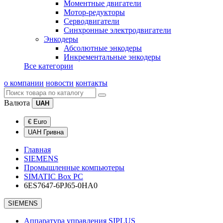
Моментные двигатели
Мотор-редукторы
Серводвигатели
Синхронные электродвигатели
Энкодеры
Абсолютные энкодеры
Инкрементальные энкодеры
Все категории
о компании
новости
контакты
Валюта
UAH
€ Euro
UAH Гривна
Главная
SIEMENS
Промышленные компьютеры
SIMATIC Box PC
6ES7647-6PJ65-0HA0
SIEMENS
Аппаратура управления SIPLUS