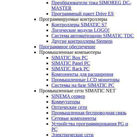
Преобразователи тока SIMOREG DC-
MASTER
Программный пакет Drive ES
Программируемые контроллеры
Контроллеры SIMATIC S7
Логические модули LOGO!
Система автоматизации SIMATIC TDC
Другие контроллеры Siemens
Программное обеспечение
Промышленные компьютеры
SIMATIC Box PC
SIMATIC Panel PС
SIMATIC Rack PC
Компоненты для расширения
Промышленные LCD мониторы
Системы на базе SIMATIC PC
Промышленные сети SIMATIC NET
SINEMA сервер
Коммутаторы
Оптические сети
Промышленная беспроводная связь
Сетевые компоненты
Устройства программирования PG и
PC
Электрические сети