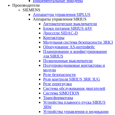
Инкрементальные энкодеры
Производители
SIEMENS
Аппаратура управления SIPLUS
Аппараты управления SIRIUS
Автоматические выключатели
Блоки питания SIRIUS 4AV
Дроссели SIDAC-D
Контакторы
Модульная система безопасности 3RK3
Оборудование AS-интерфейс
Планирование и конфигурирование
для SIRIUS
Позиционные выключатели
Полупроводниковые контакторы и
модули
Реле безопасности
Реле контроля SIRIUS 3RR 3UG
Реле перегрузки
Сиcтема обслуживания двигателей
Система SIMOTION
Трансформаторы
Устройства плавного пуска SIRIUS
3RW
Устройства управления и индикации