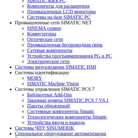
SIMATIC Rack PC
Компоненты для расширения
Промышленные LCD мониторы
Системы на базе SIMATIC PC
Промышленные сети SIMATIC NET
SINEMA сервер
Коммутаторы
Оптические сети
Промышленная беспроводная связь
Сетевые компоненты
Устройства программирования PG и PC
Электрические сети
Системы визуализации SIMATIC HMI
Системы идентификации
MOBY
SIMATIC Machine Vision
Системы управления SIMATIC PCS 7
Библиотеки Add-Ons
Заказные номера SIMATIC PCS 7 V6.1
Пакеты обновлений
Системные компоненты Simatic
Технологические компоненты Simatic
Устройства ввода и вывода
Системы ЧПУ SINUMERIK
Специальное оборудование автоматизации