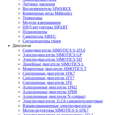
Датчики давления
Весоизмерители SIWAREX
Конвеерные весы Milltronics
Термопары
Модули взвешивания
ПИД-регуляторы SIPART
Позиционеры
Самописцы SIREC
Сигнализаторы сбоев
Двигатели
Серводвигатели SIMOTICS S-1FL6
Электродвигатели SIMOTICS GP
Электродвигатели SIMOTICS SD
Линейные двигатели SIMOTICS L
Моментные двигатели SIMOTICS T
Синхронные двигатели 1FK7
Синхронные двигатели 1FT7
Синхронные двигатели 1FE
Асинхронные двигатели 1PH2
Асинхронные двигатели 1PH8
Асинхронные двигатели N-compact
Электродвигатели 1LG6 cамовентилируемые
Взрывозащищенные электродвигатели
Мотор-редукторы SIMOTICS S-1FK7
Электродвигатели до типоразмера 315 L