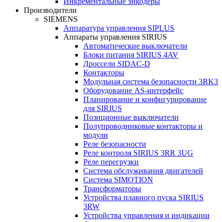
Инкрементальные энкодеры
Производители
SIEMENS
Аппаратура управления SIPLUS
Аппараты управления SIRIUS
Автоматические выключатели
Блоки питания SIRIUS 4AV
Дроссели SIDAC-D
Контакторы
Модульная система безопасности 3RK3
Оборудование AS-интерфейс
Планирование и конфигурирование
для SIRIUS
Позиционные выключатели
Полупроводниковые контакторы и
модули
Реле безопасности
Реле контроля SIRIUS 3RR 3UG
Реле перегрузки
Сиcтема обслуживания двигателей
Система SIMOTION
Трансформаторы
Устройства плавного пуска SIRIUS
3RW
Устройства управления и индикации