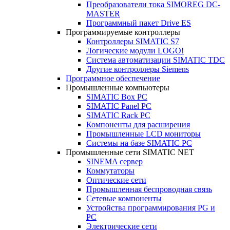
Преобразователи тока SIMOREG DC-
MASTER
Программный пакет Drive ES
Программируемые контроллеры
Контроллеры SIMATIC S7
Логические модули LOGO!
Система автоматизации SIMATIC TDC
Другие контроллеры Siemens
Программное обеспечение
Промышленные компьютеры
SIMATIC Box PC
SIMATIC Panel PС
SIMATIC Rack PC
Компоненты для расширения
Промышленные LCD мониторы
Системы на базе SIMATIC PC
Промышленные сети SIMATIC NET
SINEMA сервер
Коммутаторы
Оптические сети
Промышленная беспроводная связь
Сетевые компоненты
Устройства программирования PG и
PC
Электрические сети