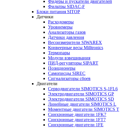
Фидеры и пускатели двигателей
Фильтры SIDAC-F
Блоки питания SITOP
Датчики
Расходомеры
Уровнемеры
Анализаторы газов
Датчики давления
Весоизмерители SIWAREX
Конвеерные весы Milltronics
Термопары
Модули взвешивания
ПИД-регуляторы SIPART
Позиционеры
Самописцы SIREC
Сигнализаторы сбоев
Двигатели
Серводвигатели SIMOTICS S-1FL6
Электродвигатели SIMOTICS GP
Электродвигатели SIMOTICS SD
Линейные двигатели SIMOTICS L
Моментные двигатели SIMOTICS T
Синхронные двигатели 1FK7
Синхронные двигатели 1FT7
Синхронные двигатели 1FE