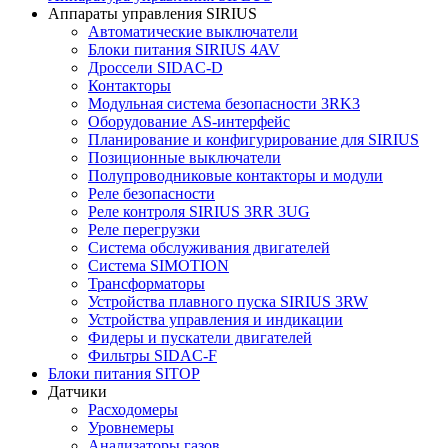
Аппараты управления SIRIUS
Автоматические выключатели
Блоки питания SIRIUS 4AV
Дроссели SIDAC-D
Контакторы
Модульная система безопасности 3RK3
Оборудование AS-интерфейс
Планирование и конфигурирование для SIRIUS
Позиционные выключатели
Полупроводниковые контакторы и модули
Реле безопасности
Реле контроля SIRIUS 3RR 3UG
Реле перегрузки
Сиcтема обслуживания двигателей
Система SIMOTION
Трансформаторы
Устройства плавного пуска SIRIUS 3RW
Устройства управления и индикации
Фидеры и пускатели двигателей
Фильтры SIDAC-F
Блоки питания SITOP
Датчики
Расходомеры
Уровнемеры
Анализаторы газов